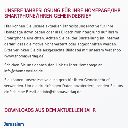
Thomaskarten
UNSERE JAHRESLOSUNG FÜR IHRE HOMEPAGE/IHR
SMARTPHONE/IHREN GEMEINDEBRIEF
Grußkarten
Sortimente
Hier können Sie unsere aktuellen Jahreslosungs-Motive für Ihre
Homepage downloaden oder als Bildschirmhintergrund auf Ihrem
Smartphone einrichten. Achten Sie bei der Darstellung im Internet
Themen
darauf, dass die Motive nicht verzerrt oder abgeschnitten werden.
&
Bitte verlinken Sie die ausgesuchte Bilddatei mit unserem Webshop
Anlässe
(www.thomasverlag.de).
Schicken Sie uns danach den Link zu Ihrer Homepage an
Geburtstag
info@thomasverlag.de
/
Wünsche
Sie können unsere Motive auch gern für Ihren Gemeindebrief
verwenden. Um die druckfähigen Daten anzufordern, senden Sie uns
Segenswünsche
einfach eine E-Mail an info@thomasverlag.de.
Lebensart
Dank
DOWNLOADS AUS DEM AKTUELLEN JAHR
Freundschaft
/
Jerusalem
Begleitung