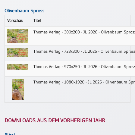
Neutral
Olivenbaum Spross
Vorschau
Titel
Urkunden
Thomas Verlag - 300x200 - JL 2026 - Olivenbaum Spros
Sortimente
Neuerscheinungen
Thomas Verlag - 728x300 - JL 2026 - Olivenbaum Spros
Themen
Thomas Verlag - 970x250 - JL 2026 - Olivenbaum Spros
&
Anlässe
Thomas Verlag - 1080x1920 - JL 2026 - Olivenbaum Spr
Taufe
/
Patenamt
Konfirmation
/
DOWNLOADS AUS DEM VORHERIGEN JAHR
Konfirmationsjubiläum
Trauung