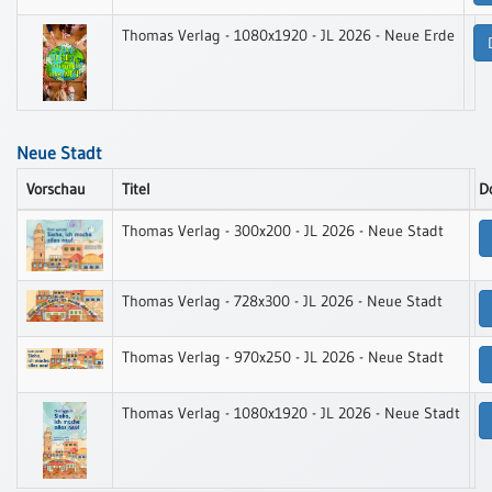
Schulanfang
Thomas Verlag - 1080x1920 - JL 2026 - Neue Erde
/
Kindergeburtstag
Konfirmation
/
Neue Stadt
Firmung
/
Vorschau
Titel
D
Erstkommunion
Thomas Verlag - 300x200 - JL 2026 - Neue Stadt
Liebe
/
(Jubel)Hochzeit
Thomas Verlag - 728x300 - JL 2026 - Neue Stadt
Einzug
Frühjahr
Thomas Verlag - 970x250 - JL 2026 - Neue Stadt
/
Ostern
Thomas Verlag - 1080x1920 - JL 2026 - Neue Stadt
Weihnachten
/
Jahreswechsel