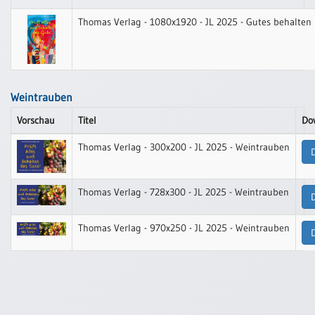
Einzelposter
Thomas Verlag - 1080x1920 - JL 2025 - Gutes behalten
A3
Sortimente
Hefte
Weintrauben
Vorschau
Titel
Do
Jahreslosung
Thomas Verlag - 300x200 - JL 2025 - Weintrauben
Thomas Verlag - 728x300 - JL 2025 - Weintrauben
Restbestände
Thomas Verlag - 970x250 - JL 2025 - Weintrauben
Restbestände
Bücher
Broschüren
Urkundenscheine