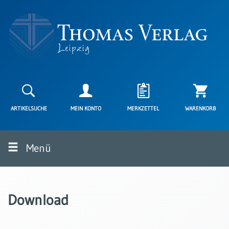
Neuerscheinungen
Karten
ARTIKELSUCHE
MEIN KONTO
MERKZETTEL
WARENKORB
Kartenarten
Neuerscheinungen
Menü
Leipziger
Karten
Trauerkarten
/
Download
Ewigkeitssonntag
Bibelkarten
Spruchkarten