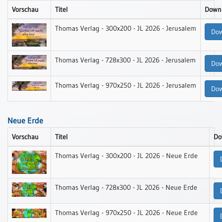
Vorschau
Meditation
Titel
Down
/
Thomas Verlag - 300x200 - JL 2026 - Jerusalem
Stille
Do
Zeit
Lyrik
Thomas Verlag - 728x300 - JL 2026 - Jerusalem
Do
/
Gedichte
Thomas Verlag - 970x250 - JL 2026 - Jerusalem
Do
Psalmen
/
Bibel
Neue Erde
/
Gebete
Vorschau
Titel
Do
Ermutigung
Thomas Verlag - 300x200 - JL 2026 - Neue Erde
/
Trost
Trauer
Thomas Verlag - 728x300 - JL 2026 - Neue Erde
Geburt
/
Thomas Verlag - 970x250 - JL 2026 - Neue Erde
Taufe