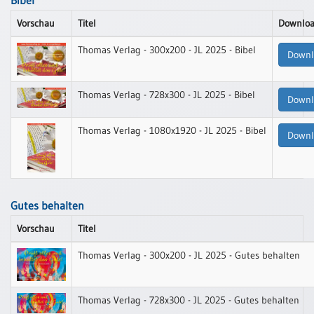
Bibel
/
Eheschliessung
Vorschau
Titel
Downlo
/
Hochzeitsjubiläum
Thomas Verlag - 300x200 - JL 2025 - Bibel
Downl
neutrale
Urkunden
Thomas Verlag - 728x300 - JL 2025 - Bibel
Downl
Abendmahlszulassung
/
Thomas Verlag - 1080x1920 - JL 2025 - Bibel
Kirchen(wieder)eintritt
Downl
PC-
Urkunden
Gutes behalten
Vorschau
Titel
Poster
Thomas Verlag - 300x200 - JL 2025 - Gutes behalten
Neuerscheinungen
Einzelposter
Thomas Verlag - 728x300 - JL 2025 - Gutes behalten
A4