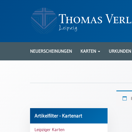
Neuerscheinungen
Karten
NEUERSCHEINUNGEN
KARTEN
URKUNDE
Kartenarten
Neuerscheinungen
Leipziger
Karten
Trauerkarten
/
Ewigkeitssonntag
Artikelfilter - Kartenart
Bibelkarten
Leipziger Karten
Spruchkarten