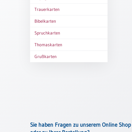
Thomaskarten
Trauerkarten
Grußkarten
Bibelkarten
Sortimente
Spruchkarten
Themen
Thomaskarten
&
Anlässe
Grußkarten
Geburtstag
/
Wünsche
Segenswünsche
Lebensart
Dank
Freundschaft
/
Sie haben Fragen zu unserem Online Shop
Begleitung