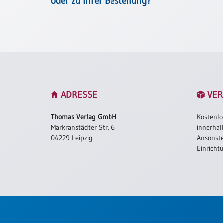
oder zu Ihrer Bestellung?
Meditation
/
Stille
Zeit
Lyrik
/
Gedichte
Psalmen
ADRESSE
VER
/
Bibel
Thomas Verlag GmbH
Kostenlo
/
Markranstädter Str. 6
innerhal
Gebete
04229 Leipzig
Ansonste
Einricht
Ermutigung
/
Trost
Trauer
Geburt
/
Taufe