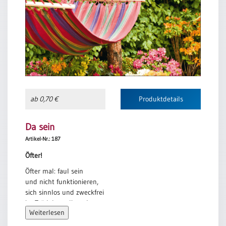
ab 0,70 €
Produktdetails
Da sein
Artikel-Nr.: 187
Öfter!
Öfter mal: faul sein
und nicht funktionieren,
sich sinnlos und zweckfrei
im Trödeln verlieren!
Weiterlesen
Einfach mal: warten,
was so passiert,