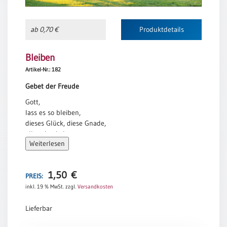
Einzelposter
A3
ab 0,70 €
Produktdetails
Sortimente
Bleiben
Hefte
Artikel-Nr.: 182
Gebet der Freude
Gott,
Jahreslosung
lass es so bleiben,
dieses Glück, diese Gnade,
all meine Lebenstage.
Restbestände
Weiterlesen
Dass ich bis ans Ende meiner Jahre
wohnen werde in Deinem Haus.
Du: Mein Hirte.
1,50
€
Restbestände
Nichts wird mir fehlen. Amen.
PREIS:
inkl. 19 % MwSt.
zzgl.
Versandkosten
Bücher
Lieferbar
Broschüren
Urkundenscheine