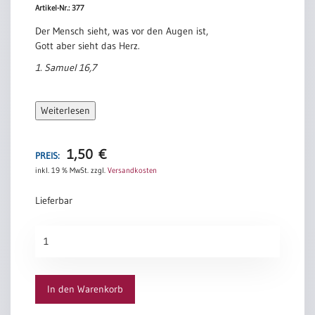
Artikel-Nr.: 377
Der Mensch sieht, was vor den Augen ist,
Gott aber sieht das Herz.
1. Samuel 16,7
Weiterlesen
1,50
€
PREIS:
inkl. 19 % MwSt.
zzgl.
Versandkosten
Lieferbar
Gott
sieht
das
Herz
In den Warenkorb
Menge