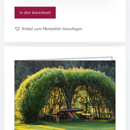
/
Eheschliessung
In den Warenkorb
/
Hochzeitsjubiläum
neutrale
Artikel zum Merkzettel hinzufügen
Urkunden
Abendmahlszulassung
/
Kirchen(wieder)eintritt
PC-
Urkunden
Poster
Neuerscheinungen
Einzelposter
A4