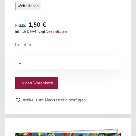
Weiterlesen
und erblickt den Menschen im Menschen.
Theodor Fontane
1,50
€
PREIS:
inkl. 19 % MwSt.
zzgl.
Versandkosten
Lieferbar
Von
Mensch
zu
Mensch
In den Warenkorb
Menge
Artikel zum Merkzettel hinzufügen