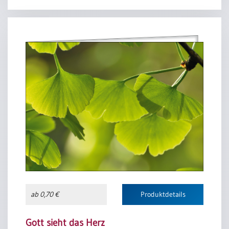
des großen Gottes großes Tun
erweckt mir alle Sinnen;
ich singe mit, wenn alles singt,
und lasse, was dem Höchsten klingt,
aus meinem Herzen rinnen.
Hilf mir und segne meinen Geist
mit Segen, der vom Himmel fleußt,
daß ich dir stetig blühe;
gib, daß der Sommer deiner Gnad
in meiner Seele früh und spat
viel Glaubensfrüchte ziehe.
Mach in mir deinem Geiste Raum,
daß ich dir werd ein guter Baum,
und laß mich Wurzel treiben.
Verleihe, daß zu deinem Ruhm
ich deines Gartens schöne Blum
und Pflanze möge bleiben.
ab 0,70 €
Produktdetails
Paul Gerhardt
Gott sieht das Herz