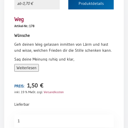
ab 0,70 €
Produktdetails
Neutral
Weg
Urkunden
Artikel-Nr.: 178
Sortimente
Wünsche
Neuerscheinungen
Geh deinen Weg gelassen inmitten von Lärm und hast
und wisse, welchen Frieden dir die Stille schenken kann.
Themen
Sag deine Meinung ruhig und klar,
&
aber höre auch den anderen zu.
Weiterlesen
Anlässe
Lass dich nicht verbittern und sei freundlich zu dir selbst.
Du bist ein Kind der Schöpfung und hast ein Recht zu
Taufe
1,50
€
leben.
PREIS:
/
inkl. 19 % MwSt.
zzgl.
Versandkosten
Patenamt
Mit all ihren Täuschungen, Strapazen und zerbrochenen
Träumen –
Konfirmation
Lieferbar
die Welt ist immer noch schön.
/
Konfirmationsjubiläum
Sei guter Dinge. Versuche, glücklich zu sein.
Weg
Trauung
Menge
Max Ehrmann