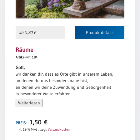
ab 0,70 €
Produktdetails
Räume
Artikel-Nr.: 184
Gott,
wir danken dir, dass es Orte gibt in unserem Leben,
an denen du uns besonders nahe bist,
an denen wir deine Zuwendung und Geborgenheit
in besonderer Weise erfahren.
Wir danken dir, dass um dein Wort herum
Weiterlesen
Räume gebaut sind, in denen Menschen aufatmen
können.
Gib, dass wir Menschen werden,
1,50
€
PREIS:
die anderen Raum lassen zum Leben,
inkl. 19 % MwSt.
zzgl.
Versandkosten
dass wir uns nicht breit machen und andere erdrücken,
sondern dass wir Räume schaffen,