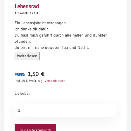
Lebensrad
Meditation
/
Artikel-Nr.: 177_1
Stille
Ein Lebensjahr ist vergangen,
Zeit
ich danke dir dafür.
Lyrik
Du hast mich geführt durch alle hellen und dunklen
/
Stunden,
Gedichte
du bist mir nahe gewesen Tag und Nacht.
Ich bitte dich für das neue Jahr und den Weg meines
Psalmen
Weiterlesen
Lebens:
/
Bewahre mich vor allem Unglück,
Bibel
schütze mich in Gefahren,
/
1,50
€
PREIS:
erhalte mir Gesundheit und Schaffenskraft.
Gebete
inkl. 19 % MwSt.
zzgl.
Versandkosten
Dir befehle ich mich,
Ermutigung
dir will ich gehören und dienen,
Lieferbar
/
dich will ich loben.
Trost
Segne, was ich tue und rede,
Lebensrad
damit durch mein Leben deine Liebe leuchte.
Trauer
Menge
Gottfried Hänisch
Geburt
/
In den Warenkorb
Taufe