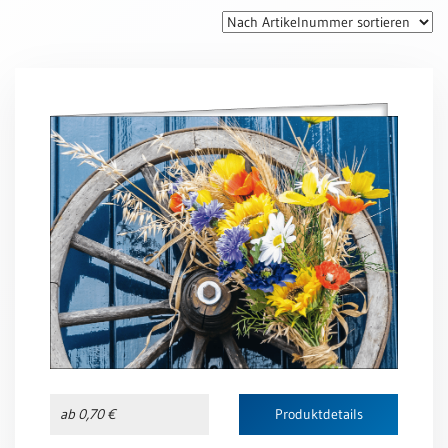
Thomaskarten
Grußkarten
Sortimente
Themen
&
Anlässe
Geburtstag
/
Wünsche
Segenswünsche
Lebensart
Dank
Freundschaft
ab 0,70 €
Produktdetails
/
Begleitung