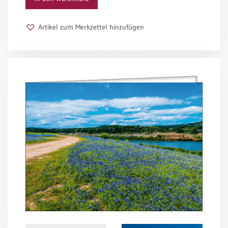
Schulanfang
/
Artikel zum Merkzettel hinzufügen
Kindergeburtstag
Konfirmation
/
Firmung
/
Erstkommunion
Liebe
/
(Jubel)Hochzeit
Einzug
Frühjahr
/
Ostern
Weihnachten
/
Jahreswechsel