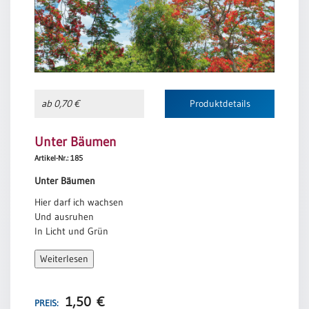
ab 0,70 €
Produktdetails
Unter Bäumen
Artikel-Nr.: 185
Unter Bäumen
Hier darf ich wachsen
Und ausruhen
In Licht und Grün
Beschirmt von Riesen
Weiterlesen
Die Stille atmen
Doris Bewernitz
1,50
€
PREIS: