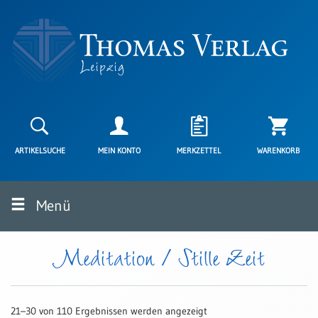
Neuerscheinungen
Karten
ARTIKELSUCHE
MEIN KONTO
MERKZETTEL
WARENKORB
Kartenarten
Neuerscheinungen
Menü
Leipziger
Karten
Trauerkarten
Meditation / Stille Zeit
/
Ewigkeitssonntag
Bibelkarten
21–30 von 110 Ergebnissen werden angezeigt
Spruchkarten