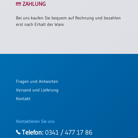
/
ZAHLUNG
Eheschliessung
/
Bei uns kaufen Sie bequem auf Rechnung und bezahlen
Hochzeitsjubiläum
erst nach Erhalt der Ware.
neutrale
Urkunden
Abendmahlszulassung
/
Kirchen(wieder)eintritt
PC-
Fragen und Antworten
Urkunden
Versand und Lieferung
Kontakt
Poster
Neuerscheinungen
Kontaktieren Sie uns
Einzelposter
Telefon:
0341 / 477 17 86
A4