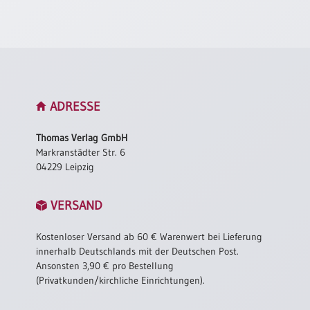
Neutral
Urkunden
Sortimente
Neuerscheinungen
ADRESSE
Thomas Verlag GmbH
Themen
Markranstädter Str. 6
&
04229 Leipzig
Anlässe
Taufe
VERSAND
/
Patenamt
Kostenloser Versand ab 60 € Warenwert bei Lieferung
Konfirmation
innerhalb Deutschlands mit der Deutschen Post.
/
Ansonsten 3,90 € pro Bestellung
Konfirmationsjubiläum
(Privatkunden/kirchliche Einrichtungen).
Trauung