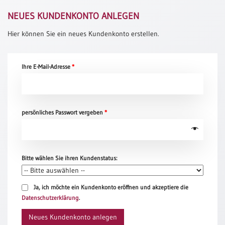
Meditation
NEUES KUNDENKONTO ANLEGEN
/
Stille
Hier können Sie ein neues Kundenkonto erstellen.
Zeit
Lyrik
/
Ihre E-Mail-Adresse
*
Gedichte
Psalmen
/
persönliches Passwort vergeben
*
Bibel
/
Gebete
Ermutigung
Bitte wählen Sie ihren Kundenstatus:
/
Trost
Trauer
Ja, ich möchte ein Kundenkonto eröffnen und akzeptiere die
Datenschutzerklärung
.
Geburt
/
Neues Kundenkonto anlegen
Taufe