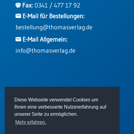
Fax:
0341 / 477 17 92
Einzelposter
A3
E-Mail für Bestellungen:
Sortimente
bestellung@thomasverlag.de
E-Mail Allgemein:
Hefte
info@thomasverlag.de
Jahreslosung
Restbestände
© 2026 - Thomas Verlag GmbH
Diese Webseite verwendet Cookies um
Restbestände
Ihnen eine verbesserte Nutzererfahrung auf
Bücher
unserer Seite zu ermöglichen.
Mehr erfahren.
Broschüren
Impressum
AGB
Datenschutz
Urkundenscheine