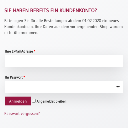
Thomaskarten
SIE HABEN BEREITS EIN KUNDENKONTO?
Grußkarten
Bitte legen Sie für alle Bestellungen ab dem 01.02.2020 ein neues
Sortimente
Kundenkonto an. Ihre Daten aus dem vorhergehenden Shop wurden
nicht übernommen.
Themen
&
Ihre E-Mail-Adresse
*
Anlässe
Geburtstag
/
Wünsche
Ihr Passwort
*
Segenswünsche
Lebensart
Anmelden
Angemeldet bleiben
Dank
Freundschaft
Passwort vergessen?
/
Begleitung