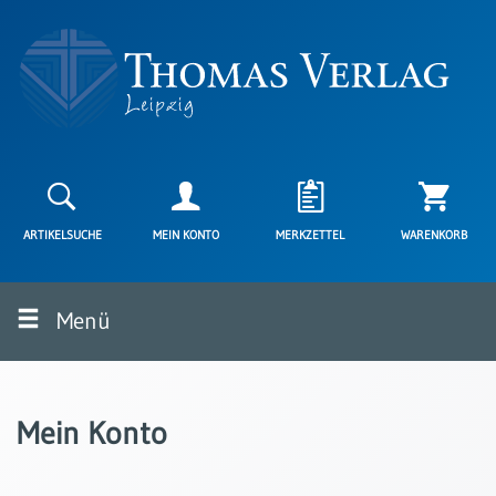
Neuerscheinungen
Karten
ARTIKELSUCHE
MEIN KONTO
MERKZETTEL
WARENKORB
Kartenarten
Neuerscheinungen
Menü
Leipziger
Karten
Trauerkarten
/
Mein Konto
Ewigkeitssonntag
Bibelkarten
Spruchkarten