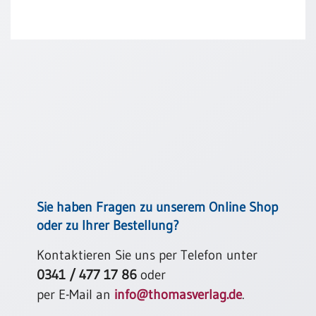
Schulanfang
/
Kindergeburtstag
Konfirmation
/
Firmung
/
Erstkommunion
Liebe
/
(Jubel)Hochzeit
Sie haben Fragen zu unserem Online Shop
Einzug
oder zu Ihrer Bestellung?
Frühjahr
/
Kontaktieren Sie uns per Telefon unter
Ostern
0341 / 477 17 86
oder
Weihnachten
per E-Mail an
info@thomasverlag.de
.
/
Jahreswechsel