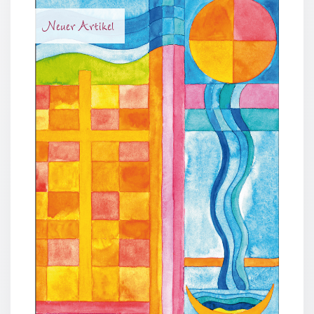
Neutral
Neuer Artikel
Urkunden
Sortimente
Neuerscheinungen
Themen
&
Anlässe
Taufe
/
Patenamt
Konfirmation
/
Konfirmationsjubiläum
Trauung