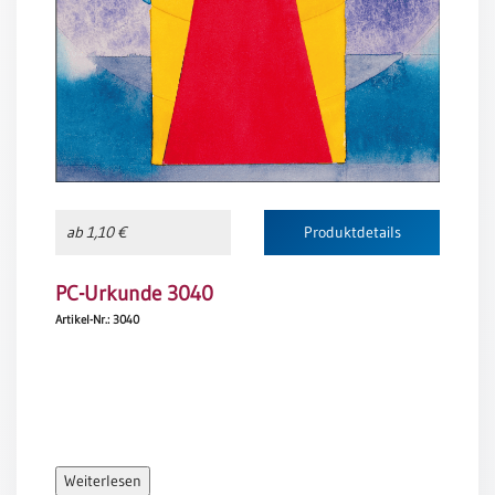
Meditation
/
Stille
Zeit
Lyrik
/
Gedichte
Psalmen
/
ab 1,10 €
Produktdetails
Bibel
/
PC-Urkunde 3040
Gebete
Artikel-Nr.: 3040
Ermutigung
/
Trost
Trauer
Geburt
/
Weiterlesen
Taufe