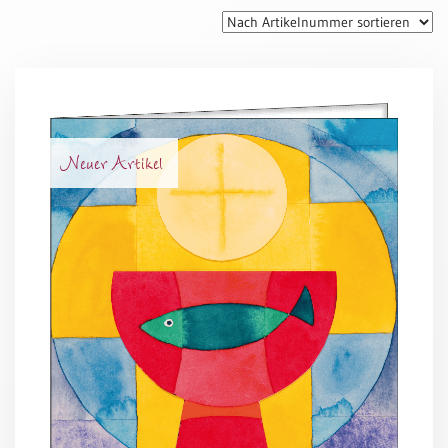
Thomaskarten
Grußkarten
Sortimente
Themen
Neuer Artikel
&
Anlässe
Geburtstag
/
Wünsche
Segenswünsche
Lebensart
Dank
Freundschaft
/
Begleitung