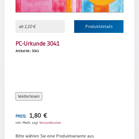
/
Eheschliessung
/
Hochzeitsjubiläum
ab 1,10 €
Produktdetails
neutrale
Urkunden
PC-Urkunde 3041
Abendmahlszulassung
Artikel-Nr.: 3041
/
Kirchen(wieder)eintritt
PC-
Urkunden
Weiterlesen
Poster
1,80
€
PREIS:
Neuerscheinungen
inkl. MwSt.
zzgl.
Versandkosten
Einzelposter
A4
Bitte wählen Sie eine Produktvariante aus.