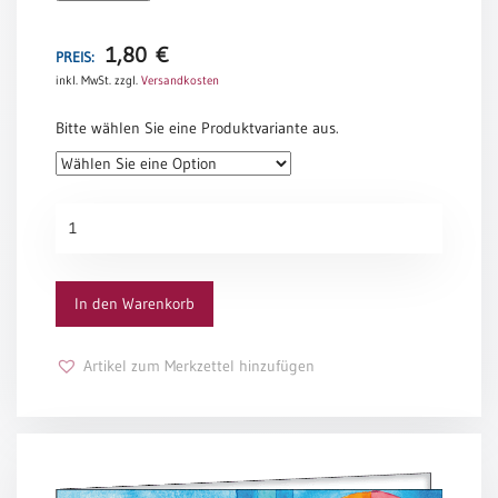
Schulanfang
1,80
€
/
PREIS:
Kindergeburtstag
inkl. MwSt.
zzgl.
Versandkosten
Konfirmation
Bitte wählen Sie eine Produktvariante aus.
/
Firmung
/
Erstkommunion
PC-
Urkunde
Liebe
3040
/
Menge
(Jubel)Hochzeit
In den Warenkorb
Einzug
Frühjahr
Artikel zum Merkzettel hinzufügen
/
Ostern
Weihnachten
/
Jahreswechsel