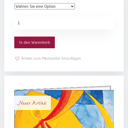
Einzelposter
A3
PC-
Sortimente
Urkunde
3041
Menge
Hefte
In den Warenkorb
Jahreslosung
Artikel zum Merkzettel hinzufügen
Restbestände
Restbestände
Neuer Artikel
Bücher
Broschüren
Urkundenscheine