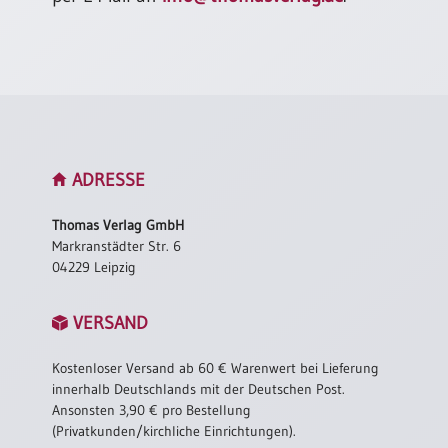
/
Eheschliessung
/
Hochzeitsjubiläum
neutrale
Urkunden
Abendmahlszulassung
/
ADRESSE
Kirchen(wieder)eintritt
Thomas Verlag GmbH
Markranstädter Str. 6
PC-
04229 Leipzig
Urkunden
VERSAND
Poster
Kostenloser Versand ab 60 € Warenwert bei Lieferung
Neuerscheinungen
innerhalb Deutschlands mit der Deutschen Post.
Ansonsten 3,90 € pro Bestellung
Einzelposter
(Privatkunden/kirchliche Einrichtungen).
A4