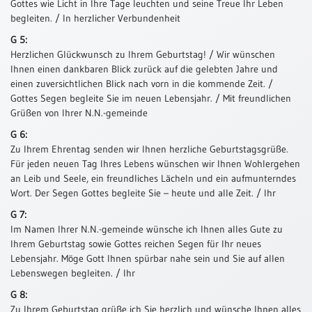
Gottes wie Licht in Ihre Tage leuchten und seine Treue Ihr Leben
Meditation
begleiten. / In herzlicher Verbundenheit
/
G 5:
Stille
Herzlichen Glückwunsch zu Ihrem Geburtstag! / Wir wünschen
Zeit
Ihnen einen dankbaren Blick zurück auf die gelebten Jahre und
Lyrik
einen zuversichtlichen Blick nach vorn in die kommende Zeit. /
/
Gottes Segen begleite Sie im neuen Lebensjahr. / Mit freundlichen
Gedichte
Grüßen von Ihrer N.N.-gemeinde
Psalmen
G 6:
/
Zu Ihrem Ehrentag senden wir Ihnen herzliche Geburtstagsgrüße.
Bibel
Für jeden neuen Tag Ihres Lebens wünschen wir Ihnen Wohlergehen
/
an Leib und Seele, ein freundliches Lächeln und ein aufmunterndes
Gebete
Wort. Der Segen Gottes begleite Sie – heute und alle Zeit. / Ihr
Ermutigung
G 7:
/
Im Namen Ihrer N.N.-gemeinde wünsche ich Ihnen alles Gute zu
Trost
Ihrem Geburtstag sowie Gottes reichen Segen für Ihr neues
Lebensjahr. Möge Gott Ihnen spürbar nahe sein und Sie auf allen
Trauer
Lebenswegen begleiten. / Ihr
Geburt
G 8:
/
Zu Ihrem Geburtstag grüße ich Sie herzlich und wünsche Ihnen alles
Taufe