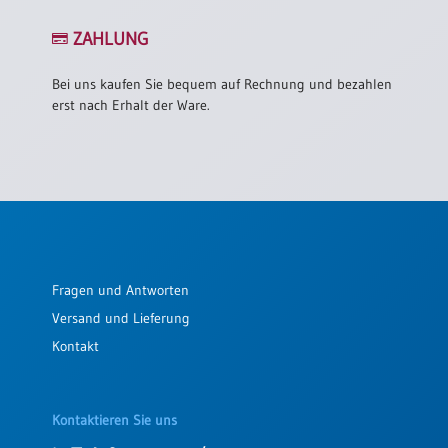
Einzelposter
A3
ZAHLUNG
Sortimente
Bei uns kaufen Sie bequem auf Rechnung und bezahlen
erst nach Erhalt der Ware.
Hefte
Jahreslosung
Restbestände
Fragen und Antworten
Versand und Lieferung
Restbestände
Kontakt
Bücher
Broschüren
Kontaktieren Sie uns
Urkundenscheine