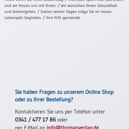
und wir freuen uns mit Ihnen. / Wir wünschen Ihnen Gesundheit
Neutral
und Wohlergehen. / Gottes reicher Segen möge Sie im neuen
Lebensjahr begleiten. / Ihre N.N.-gemeinde
Urkunden
Sortimente
Neuerscheinungen
Themen
&
Anlässe
Taufe
/
Sie haben Fragen zu unserem Online Shop
Patenamt
oder zu Ihrer Bestellung?
Konfirmation
/
Kontaktieren Sie uns per Telefon unter
Konfirmationsjubiläum
0341 / 477 17 86
oder
Trauung
per E-Mail an
info@thomasverlag.de
.