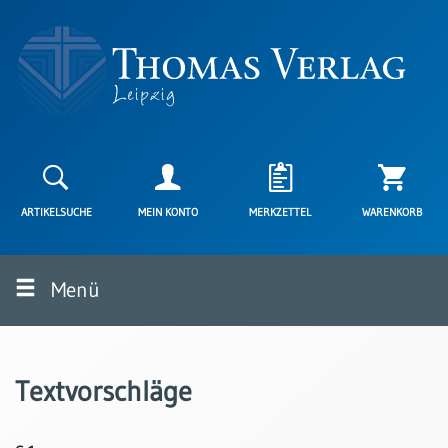
Neuerscheinungen
Karten
ARTIKELSUCHE
MEIN KONTO
MERKZETTEL
WARENKORB
Kartenarten
Neuerscheinungen
Menü
Leipziger
Karten
Trauerkarten
/
Textvorschläge
Ewigkeitssonntag
Bibelkarten
Spruchkarten