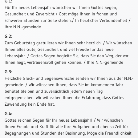
G 1:
Für Ihr neues Lebensjahr wünschen wir Ihnen Gottes Segen,
Thomaskarten
Gesundheit und Zuversicht./ Gott möge Ihnen in frohen und
Grußkarten
schweren Stunden zur Seite stehen./ In herzlicher Verbundenheit /
Ihre N.N.-gemeinde
Sortimente
G 2:
Zum Geburtstag gratulieren wir Ihnen sehr herzlich. / Wir wünschen
Themen
Ihnen alles Gute, Gesundheit und viel Freude für das neue
&
Lebensjahr. / Gottes Segen begleite Sie, dass Sie den Weg, der vor
Anlässe
Ihnen liegt, vertrauensvoll gehen können. / Ihre N.N.-gemeinde
Geburtstag
G 3:
/
Herzliche Glück- und Segenswünsche senden wir Ihnen aus der N.N.-
Wünsche
gemeinde. / Wir wünschen Ihnen, dass Sie im kommenden Jahr
behütet bleiben und zuversichtlich jedem neuen Tag
Segenswünsche
entgegensehen. Wir wünschen Ihnen die Erfahrung, dass Gottes
Lebensart
Zuwendung kein Ende hat.
Dank
G 4:
Gottes reichen Segen für Ihr neues Lebensjahr! / Wir wünschen
Freundschaft
Ihnen Freude und Kraft für alle Ihre Aufgaben und ebenso Zeit für
/
Begegnungen und Stunden der Besinnung. Möge die Freundlichkeit
Begleitung