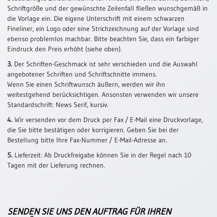
Schriftgröße und der gewünschte Zeilenfall fließen wunschgemäß in
Schulanfang
die Vorlage ein. Die eigene Unterschrift mit einem schwarzen
/
Fineliner, ein Logo oder eine Strichzeichnung auf der Vorlage sind
Kindergeburtstag
ebenso problemlos machbar. Bitte beachten Sie, dass ein farbiger
Eindruck den Preis erhöht (siehe oben).
Konfirmation
/
3.
Der Schriften-Geschmack ist sehr verschieden und die Auswahl
Firmung
angebotener Schriften und Schriftschnitte immens.
/
Wenn Sie einen Schriftwunsch äußern, werden wir ihn
Erstkommunion
weitestgehend berücksichtigen. Ansonsten verwenden wir unsere
Standardschrift: News Serif, kursiv.
Liebe
/
4.
Wir versenden vor dem Druck per Fax / E-Mail eine Druckvorlage,
(Jubel)Hochzeit
die Sie bitte bestätigen oder korrigieren. Geben Sie bei der
Bestellung bitte Ihre Fax-Nummer / E-Mail-Adresse an.
Einzug
5.
Lieferzeit: Ab Druckfreigabe können Sie in der Regel nach 10
Frühjahr
Tagen mit der Lieferung rechnen.
/
Ostern
Weihnachten
/
SENDEN SIE UNS DEN AUFTRAG FÜR IHREN
Jahreswechsel