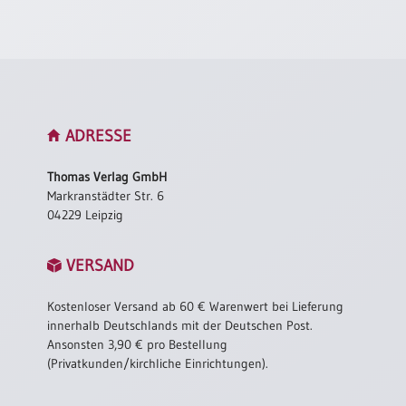
/
Eheschliessung
/
Hochzeitsjubiläum
neutrale
Urkunden
Abendmahlszulassung
ADRESSE
/
Kirchen(wieder)eintritt
Thomas Verlag GmbH
Markranstädter Str. 6
04229 Leipzig
PC-
Urkunden
VERSAND
Kostenloser Versand ab 60 € Warenwert bei Lieferung
Poster
innerhalb Deutschlands mit der Deutschen Post.
Neuerscheinungen
Ansonsten 3,90 € pro Bestellung
(Privatkunden/kirchliche Einrichtungen).
Einzelposter
A4