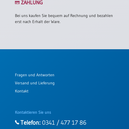
ZAHLUNG
Einzelposter
A3
Bei uns kaufen Sie bequem auf Rechnung und bezahlen
Sortimente
erst nach Erhalt der Ware.
Hefte
Jahreslosung
Fragen und Antworten
Restbestände
Versand und Lieferung
Kontakt
Restbestände
Bücher
Kontaktieren Sie uns
Broschüren
Telefon:
0341 / 477 17 86
Urkundenscheine