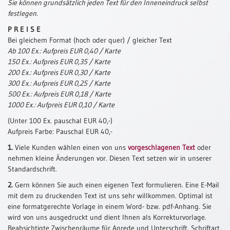
Sie können grundsätzlich jeden Text für den Inneneindruck selbst
Meditation
festlegen.
/
P R E I S E
Stille
Bei gleichem Format (hoch oder quer) / gleicher Text
Zeit
Ab 100 Ex.: Aufpreis EUR 0,40 / Karte
Lyrik
150 Ex.: Aufpreis EUR 0,35 / Karte
/
200 Ex.: Aufpreis EUR 0,30 / Karte
Gedichte
300 Ex.: Aufpreis EUR 0,25 / Karte
500 Ex.: Aufpreis EUR 0,18 / Karte
Psalmen
1000 Ex.: Aufpreis EUR 0,10 / Karte
/
Bibel
(Unter 100 Ex. pauschal EUR 40,-)
/
Aufpreis Farbe: Pauschal EUR 40,-
Gebete
1.
Viele Kunden wählen einen von uns
vorgeschlagenen Text
oder
Ermutigung
nehmen kleine Änderungen vor. Diesen Text setzen wir in unserer
/
Standardschrift.
Trost
2.
Gern können Sie auch einen eigenen Text formulieren. Eine E-Mail
Trauer
mit dem zu druckenden Text ist uns sehr willkommen. Optimal ist
eine formatgerechte Vorlage in einem Word- bzw. pdf-Anhang. Sie
Geburt
wird von uns ausgedruckt und dient Ihnen als Korrekturvorlage.
/
Beabsichtigte Zwischenräume für Anrede und Unterschrift, Schriftart,
Taufe