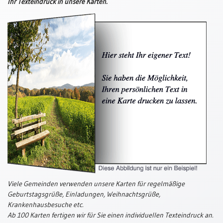
Ihr Texteindruck in unsere Karten.
Thomaskarten
Grußkarten
Sortimente
Themen
&
Anlässe
Geburtstag
/
Wünsche
Segenswünsche
Lebensart
Dank
Viele Gemeinden verwenden unsere Karten für regelmäßige
Geburtstagsgrüße, Einladungen, Weihnachtsgrüße,
Freundschaft
Krankenhausbesuche etc.
/
Ab 100 Karten fertigen wir für Sie einen individuellen Texteindruck an.
Begleitung