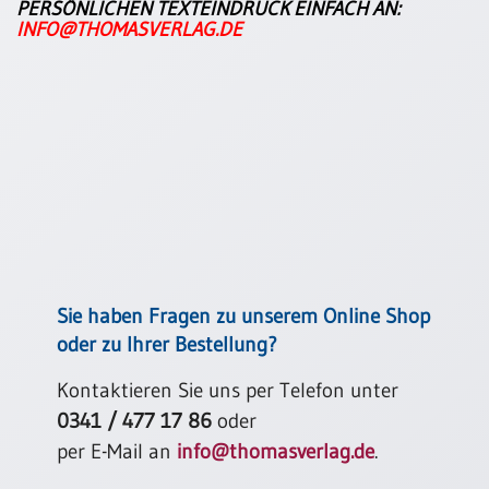
PERSÖNLICHEN TEXTEINDRUCK EINFACH AN:
Neutral
INFO@THOMASVERLAG.DE
Urkunden
Sortimente
Neuerscheinungen
Themen
&
Anlässe
Taufe
Sie haben Fragen zu unserem Online Shop
/
oder zu Ihrer Bestellung?
Patenamt
Kontaktieren Sie uns per Telefon unter
Konfirmation
/
0341 / 477 17 86
oder
Konfirmationsjubiläum
per E-Mail an
info@thomasverlag.de
.
Trauung