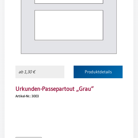
Neutral
Urkunden
Sortimente
Neuerscheinungen
Themen
&
ab 1,30 €
Produktdetails
Anlässe
Taufe
Urkunden-Passepartout „Grau“
/
Artikel-Nr.: 3003
Patenamt
Konfirmation
/
Konfirmationsjubiläum
Trauung