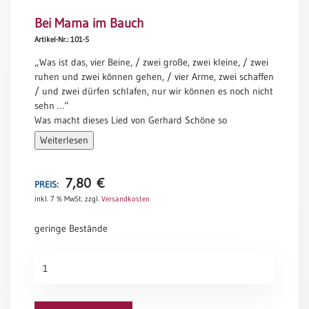
Meditation
Bei Mama im Bauch
/
Artikel-Nr.: 101-5
Stille
Zeit
„Was ist das, vier Beine, / zwei große, zwei kleine, / zwei
ruhen und zwei können gehen, / vier Arme, zwei schaffen
Lyrik
/ und zwei dürfen schlafen, nur wir können es noch nicht
/
sehn …“
Gedichte
Was macht dieses Lied von Gerhard Schöne so
Psalmen
anrührend? Es ist der Blick auf das werdende Baby und
Weiterlesen
/
der Blick auf die schaffende Mama zugleich. Ein
Bibel
Lebensteam mit all seinen Verheißungen, Gefahren und
/
Freuden.
7,80
€
PREIS:
Gebete
Für den vielseitigen Autor Werner Tiki Küstenmacher war
inkl. 7 % MwSt.
zzgl.
Versandkosten
es „eine echte Freude und Ehre, wie er schreibt, „den
Ermutigung
wunderschönen Text von Gerhard Schöne illustrieren zu
/
geringe Bestände
dürfen“. Vor uns liegen betrachtenswerte, poetische
Trost
Blätter für junge Paare und Familien, bei denen die
Trauer
Bei
Schwangerschaft zum „leibhaftigen“ Thema geworden
Mama
ist.
Geburt
im
/
Gerhard Schöne: Jg. 1952. Seit 1972 freiberuflicher
Bauch
Taufe