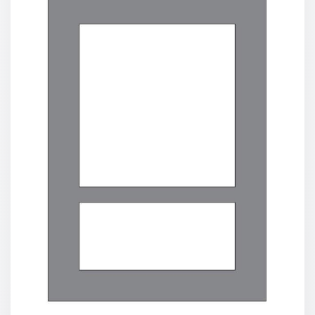
Einzelposter
A3
Sortimente
Hefte
Jahreslosung
Restbestände
Restbestände
Bücher
Broschüren
Urkundenscheine