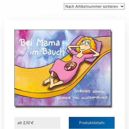
Thomaskarten
Grußkarten
Sortimente
Themen
&
Anlässe
Geburtstag
/
Wünsche
Segenswünsche
Lebensart
Dank
Freundschaft
/
ab 3,50 €
Produktdetails
Begleitung