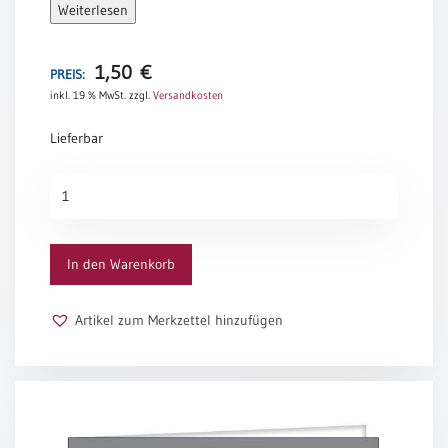
/
Weiterlesen
Eheschliessung
/
Hochzeitsjubiläum
1,50
€
PREIS:
neutrale
inkl. 19 % MwSt.
zzgl.
Versandkosten
Urkunden
Lieferbar
Abendmahlszulassung
/
Urkunden-
Kirchen(wieder)eintritt
Passepartout
„Grau“
Menge
PC-
In den Warenkorb
Urkunden
Artikel zum Merkzettel hinzufügen
Poster
Neuerscheinungen
Einzelposter
A4