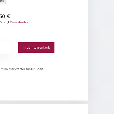
sen
,50
€
St.
zzgl.
Versandkosten
ung
In den Warenkorb
el zum Merkzettel hinzufügen