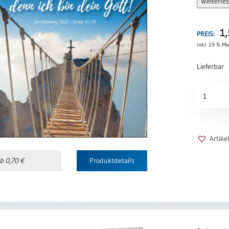
Weiterle
1
PREIS:
inkl. 19 % Mw
Lieferbar
Jahreslos
2027
-
Brücke
Menge
Artik
b 0,70 €
Produktdetails