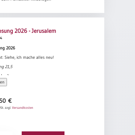
osung 2026 - Jerusalem
94
ung 2026
ht: Siehe, ich mache alles neu!
ng 21,5
kseite:
sen
h die heilige Stadt, das neue Jerusalem, von Gott aus
el
en. Ihr Leuchten war gleich dem alleredelsten
,50
€
 wie Kristall,
St.
zzgl.
Versandkosten
 aus reinem Gold, gleich reinem Glas. Und ich hörte
e Stimme
ron her, die sprach: Siehe da, die Wohnung Gottes
enschen!
ung