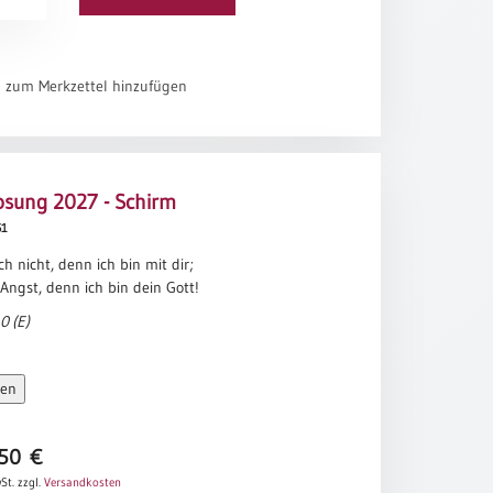
st, ihr Kleingläubigen?“ Dann stand er auf,
 den Sturm und
n, und eine tiefe Stille breitete sich aus.
6 / nach Jörg Zink)
el zum Merkzettel hinzufügen
osung 2027 - Schirm
61
ch nicht, denn ich bin mit dir;
Angst, denn ich bin dein Gott!
0 (E)
sen
,50
€
St.
zzgl.
Versandkosten