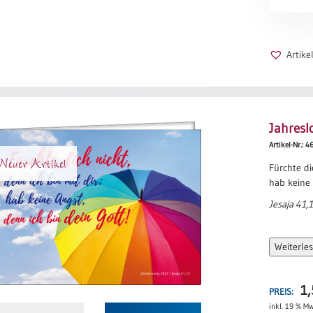
solche Ang
2027
herrschte
-
das Meer a
Boot
(Mt 8,23-2
Menge
Artik
Jahresl
Artikel-Nr.: 4
euer Artikel
Fürchte di
hab keine 
Jesaja 41,1
Weiterle
1
PREIS:
inkl. 19 % Mw