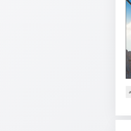
/
Eheschliessung
/
Hochzeitsjubiläum
neutrale
Urkunden
Abendmahlszulassung
/
Kirchen(wieder)eintritt
PC-
Urkunden
a
Poster
Neuerscheinungen
Einzelposter
A4