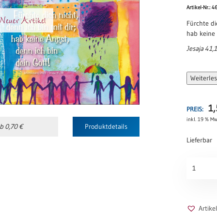
Artikel-Nr.: 4
euer Artikel
Fürchte di
hab keine 
Jesaja 41,1
Weiterle
1
PREIS:
inkl. 19 % Mw
b 0,70 €
Produktdetails
Lieferbar
Jahreslos
2027
-
Menschen
Menge
Artik