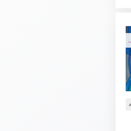
Meditation
/
Stille
Zeit
Lyrik
N
/
Gedichte
Psalmen
/
Bibel
/
Gebete
Ermutigung
/
Trost
a
Trauer
Geburt
/
Taufe