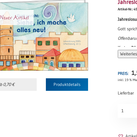
Jahresl
Artikel-Nr.: 4
euer Artikel
Jahreslos
Gott spric
Offenbaru
Karten-Rüc
Weiterle
1
PREIS:
inkl. 19 % Mw
b 0,70 €
Produktdetails
Lieferbar
Jahreslos
2026
-
Neue
Stadt
Artik