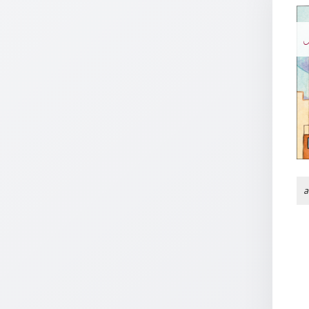
Einzelposter
A3
N
Sortimente
Hefte
Jahreslosung
a
Restbestände
Restbestände
Bücher
Broschüren
Urkundenscheine