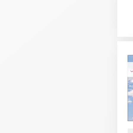
Schulanfang
/
Kindergeburtstag
Konfirmation
/
Firmung
/
Erstkommunion
Liebe
N
/
(Jubel)Hochzeit
Einzug
Frühjahr
/
Ostern
Weihnachten
/
Jahreswechsel