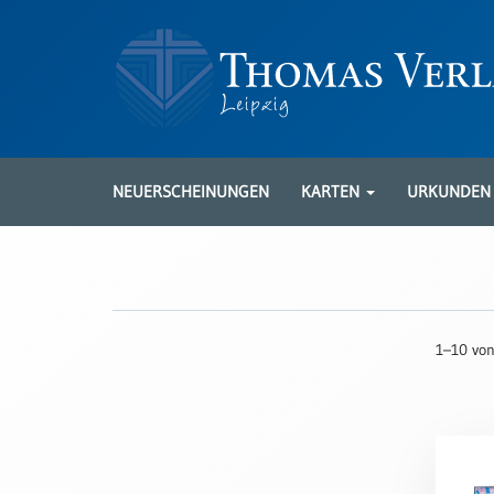
Neuerscheinungen
Karten
NEUERSCHEINUNGEN
KARTEN
URKUNDE
Kartenarten
Neuerscheinungen
Leipziger
Karten
1–10 von
Trauerkarten
/
Ewigkeitssonntag
Bibelkarten
Spruchkarten