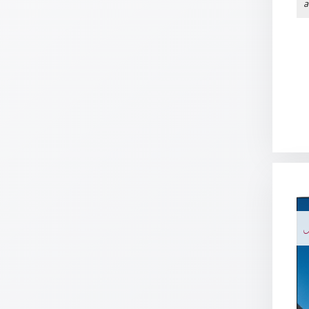
a
Neutral
Urkunden
Sortimente
Neuerscheinungen
Themen
&
Anlässe
Taufe
/
N
Patenamt
Konfirmation
/
Konfirmationsjubiläum
Trauung