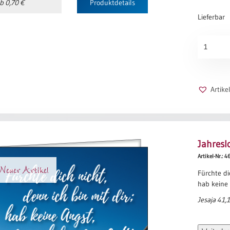
b 0,70 €
Produktdetails
Lieferbar
Jahreslos
2027
-
Schirm
Menge
Artik
Jahresl
Artikel-Nr.: 4
euer Artikel
Fürchte di
hab keine 
Jesaja 41,1