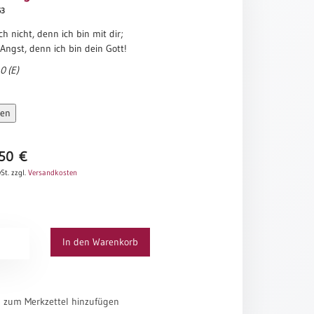
63
ch nicht, denn ich bin mit dir;
Angst, denn ich bin dein Gott!
0 (E)
sen
,50
€
St.
zzgl.
Versandkosten
ung
In den Warenkorb
el zum Merkzettel hinzufügen