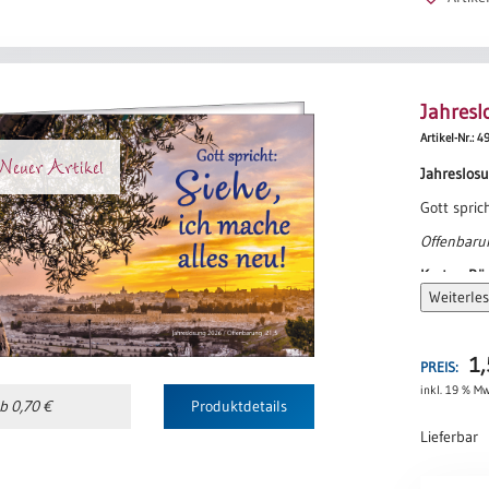
Menge
Jahresl
Artikel-Nr.: 4
euer Artikel
Jahreslos
Gott spric
Offenbaru
Karten-Rüc
Weiterle
Und ich sa
dem Himm
herabkomm
1
PREIS:
Stein, klar
inkl. 19 % Mw
eine Stadt
b 0,70 €
Produktdetails
eine groß
Lieferbar
von dem Th
bei den M
Jahreslos