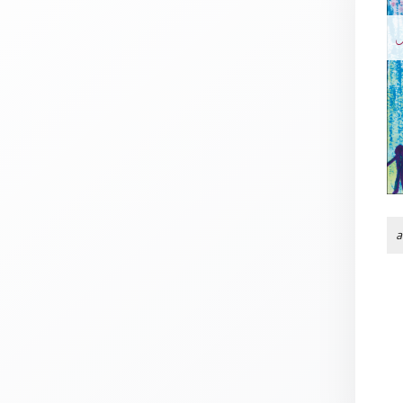
Thomaskarten
N
Grußkarten
Sortimente
Themen
&
Anlässe
Geburtstag
/
a
Wünsche
Segenswünsche
Lebensart
Dank
Freundschaft
/
Begleitung