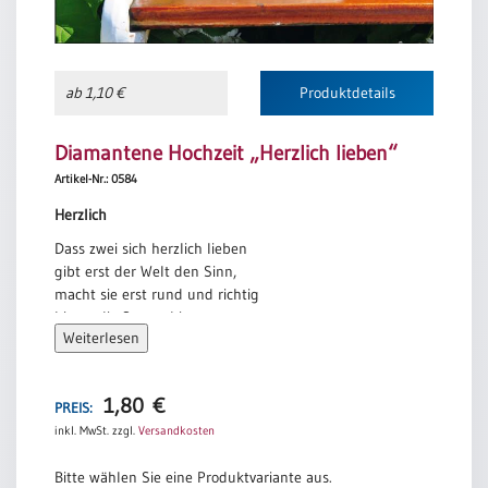
/
Eheschliessung
/
Hochzeitsjubiläum
ab 1,10 €
Produktdetails
neutrale
Urkunden
Diamantene Hochzeit „Herzlich lieben“
Abendmahlszulassung
Artikel-Nr.: 0584
/
Kirchen(wieder)eintritt
Herzlich
Dass zwei sich herzlich lieben
gibt erst der Welt den Sinn,
PC-
macht sie erst rund und richtig
Urkunden
bis an die Sterne hin.
Weiterlesen
Dass zwei sich herzlich lieben
ist nötiger als Brot,
Poster
ist nötiger als Leben
1,80
€
PREIS:
Neuerscheinungen
und spottet aller Not.
inkl. MwSt.
zzgl.
Versandkosten
Einzelposter
Dass zwei sich herzlich lieben
A4
ist aller Welt Beginn,
Bitte wählen Sie eine Produktvariante aus.