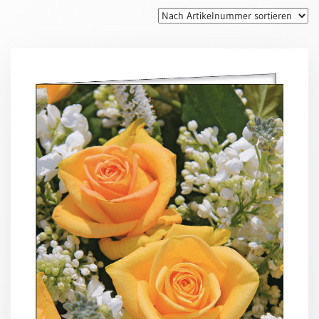
Thomaskarten
Grußkarten
Sortimente
Themen
&
Anlässe
Geburtstag
/
Wünsche
Segenswünsche
Lebensart
Dank
Freundschaft
/
Begleitung