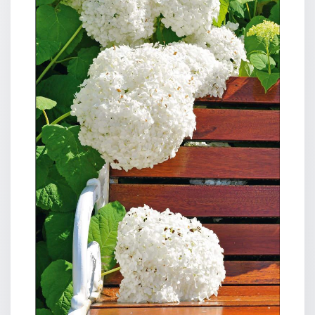
Guido Maria Dreves
Neutral
Urkunden
Sortimente
Neuerscheinungen
Themen
&
Anlässe
Taufe
/
Patenamt
Konfirmation
/
Konfirmationsjubiläum
Trauung