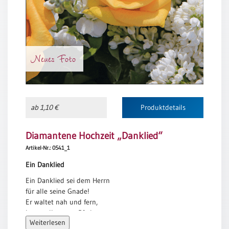
Meditation
/
Stille
Zeit
Neues Foto
Lyrik
/
Gedichte
Psalmen
/
ab 1,10 €
Produktdetails
Bibel
/
Diamantene Hochzeit „Danklied“
Gebete
Artikel-Nr.: 0541_1
Ermutigung
/
Ein Danklied
Trost
Ein Danklied sei dem Herrn
Trauer
für alle seine Gnade!
Er waltet nah und fern,
Geburt
kennt alle unsre Pfade;
/
Weiterlesen
ganz ohne Maß ist seine Huld
Taufe