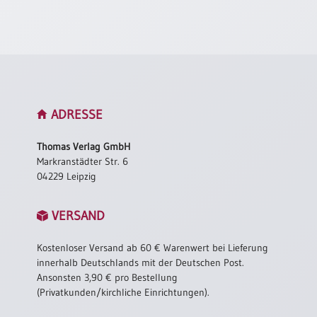
Neutral
Urkunden
Sortimente
Neuerscheinungen
ADRESSE
Themen
Thomas Verlag GmbH
&
Markranstädter Str. 6
Anlässe
04229 Leipzig
Taufe
VERSAND
/
Patenamt
Kostenloser Versand ab 60 € Warenwert bei Lieferung
Konfirmation
innerhalb Deutschlands mit der Deutschen Post.
/
Ansonsten 3,90 € pro Bestellung
Konfirmationsjubiläum
(Privatkunden/kirchliche Einrichtungen).
Trauung