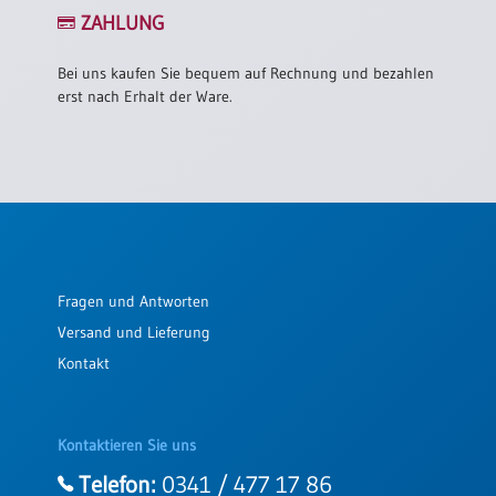
/
ZAHLUNG
Eheschliessung
/
Hochzeitsjubiläum
Bei uns kaufen Sie bequem auf Rechnung und bezahlen
erst nach Erhalt der Ware.
neutrale
Urkunden
Abendmahlszulassung
/
Kirchen(wieder)eintritt
PC-
Fragen und Antworten
Urkunden
Versand und Lieferung
Kontakt
Poster
Neuerscheinungen
Kontaktieren Sie uns
Einzelposter
A4
Telefon:
0341 / 477 17 86