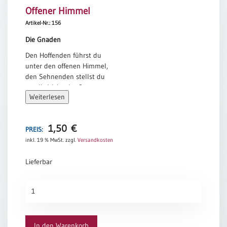
Offener Himmel
Meditation
/
Artikel-Nr.: 156
Stille
Die Gnaden
Zeit
Den Hoffenden führst du
Lyrik
unter den offenen Himmel,
/
den Sehnenden stellst du
Gedichte
vor die Weite der See,
Psalmen
Weiterlesen
und dem, der verloren war,
/
gibst du dein Wort.
Bibel
Uwe Kolbe
/
1,50
€
PREIS:
Gebete
inkl. 19 % MwSt.
zzgl.
Versandkosten
Ermutigung
Lieferbar
/
Trost
Offener
Trauer
Himmel
Geburt
Menge
/
In den Warenkorb
Taufe