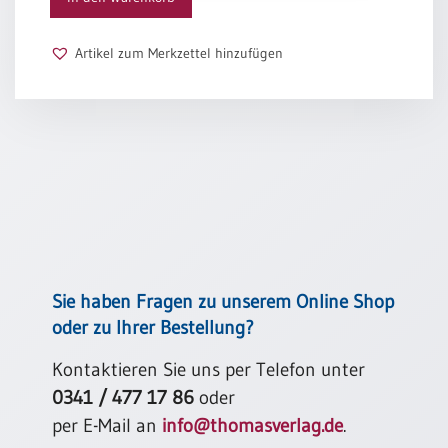
Schulanfang
/
Artikel zum Merkzettel hinzufügen
Kindergeburtstag
Konfirmation
/
Firmung
/
Erstkommunion
Liebe
/
(Jubel)Hochzeit
Einzug
Sie haben Fragen zu unserem Online Shop
Frühjahr
oder zu Ihrer Bestellung?
/
Ostern
Kontaktieren Sie uns per Telefon unter
0341 / 477 17 86
oder
Weihnachten
/
per E-Mail an
info@thomasverlag.de
.
Jahreswechsel