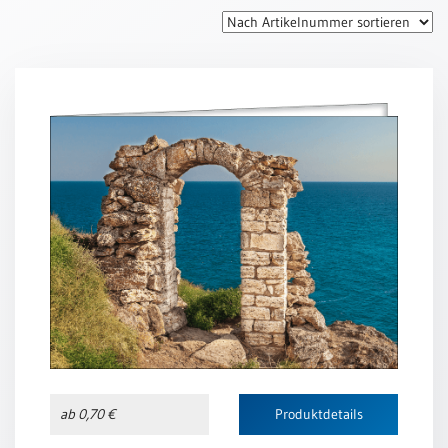
Thomaskarten
Grußkarten
Sortimente
Themen
&
Anlässe
Geburtstag
/
Wünsche
Segenswünsche
Lebensart
Dank
Freundschaft
ab 0,70 €
Produktdetails
/
Begleitung