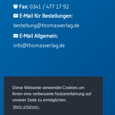
Einzelposter
Fax:
0341 / 477 17 92
A3
E-Mail für Bestellungen:
Sortimente
bestellung@thomasverlag.de
Hefte
E-Mail Allgemein:
info@thomasverlag.de
Jahreslosung
Restbestände
© 2026 - Thomas Verlag GmbH
Diese Webseite verwendet Cookies um
Restbestände
Ihnen eine verbesserte Nutzererfahrung auf
Bücher
unserer Seite zu ermöglichen.
Broschüren
Mehr erfahren.
Urkundenscheine
Impressum
AGB
Datenschutz