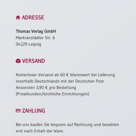
Schulanfang
/
ADRESSE
Kindergeburtstag
Konfirmation
Thomas Verlag GmbH
/
Markranstädter Str. 6
Firmung
04229 Leipzig
/
Erstkommunion
VERSAND
Liebe
/
Kostenloser Versand ab 60 € Warenwert bei Lieferung
(Jubel)Hochzeit
innerhalb Deutschlands mit der Deutschen Post.
Ansonsten 3,90 € pro Bestellung
Einzug
(Privatkunden/kirchliche Einrichtungen).
Frühjahr
/
ZAHLUNG
Ostern
Weihnachten
Bei uns kaufen Sie bequem auf Rechnung und bezahlen
/
erst nach Erhalt der Ware.
Jahreswechsel