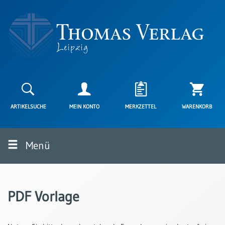
Neuerscheinungen
Karten
ARTIKELSUCHE
MEIN KONTO
MERKZETTEL
WARENKORB
Kartenarten
Neuerscheinungen
Menü
Leipziger
Karten
Trauerkarten
/
PDF Vorlage
Ewigkeitssonntag
Bibelkarten
Spruchkarten