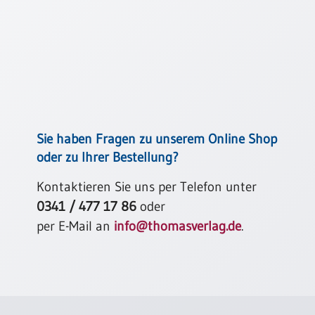
Meditation
/
Stille
Zeit
Lyrik
/
Gedichte
Psalmen
Sie haben Fragen zu unserem Online Shop
/
oder zu Ihrer Bestellung?
Bibel
/
Kontaktieren Sie uns per Telefon unter
Gebete
0341 / 477 17 86
oder
Ermutigung
per E-Mail an
info@thomasverlag.de
.
/
Trost
Trauer
Geburt
/
Taufe