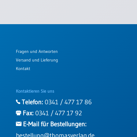
Neutral
Urkunden
Sortimente
Neuerscheinungen
Fragen und Antworten
Versand und Lieferung
Themen
&
Kontakt
Anlässe
Taufe
Kontaktieren Sie uns
/
Patenamt
Telefon:
0341 / 477 17 86
Konfirmation
Fax:
0341 / 477 17 92
/
Konfirmationsjubiläum
E-Mail für Bestellungen:
Trauung
bestellung@thomasverlag.de