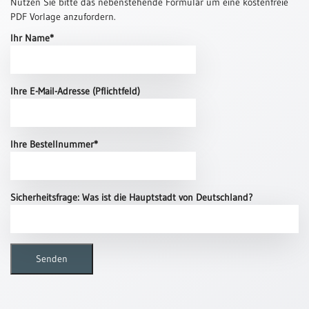
Nutzen Sie bitte das nebenstehende Formular um eine kostenfreie
PDF Vorlage anzufordern.
Thomaskarten
Ihr Name*
Grußkarten
Sortimente
Ihre E-Mail-Adresse (Pflichtfeld)
Themen
&
Anlässe
Ihre Bestellnummer*
Geburtstag
/
Wünsche
Sicherheitsfrage: Was ist die Hauptstadt von Deutschland?
Segenswünsche
Lebensart
Dank
Freundschaft
/
Begleitung