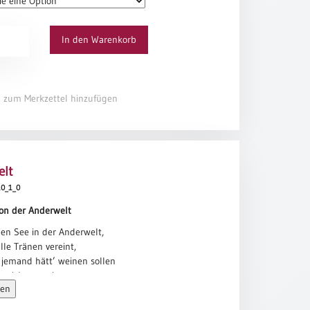
mme man nicht vernimmt:
t
In den Warenkorb
hst?
s
el zum Merkzettel hinzufügen
elt
410_1_0
von der Anderwelt
nen See in der Anderwelt,
alle Tränen vereint,
 jemand hätt’ weinen sollen
e nicht geweint.
sen
n Tal in der Anderwelt,