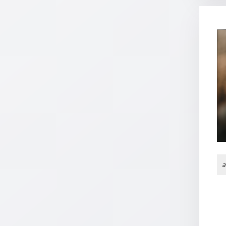
Einzelposter
A3
Sortimente
Hefte
Jahreslosung
Restbestände
a
Restbestände
Bücher
Broschüren
Urkundenscheine