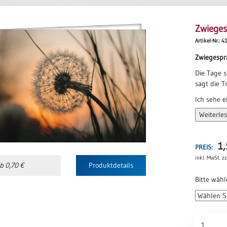
Zwiege
Artikel-Nr.: 
Zwiegespr
Die Tage s
sagt die T
Ich sehe ei
sagt die H
Weiterle
Nie wieder
sagt der 
1
PREIS:
Versuch e
inkl. MwSt.
zz
sagt die L
b 0,70 €
Produktdetails
Für immer 
Bitte wähl
sagt der T
Ich bin wi
sagt das 
Zwiegespr