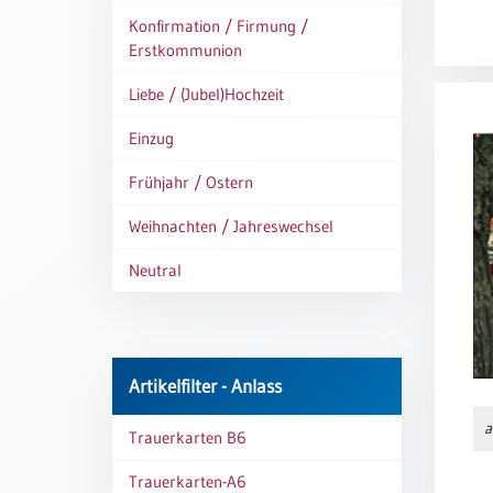
Meditation
Konfirmation / Firmung /
/
Erstkommunion
Stille
Zeit
Liebe / (Jubel)Hochzeit
Lyrik
Einzug
/
Gedichte
Frühjahr / Ostern
Psalmen
Weihnachten / Jahreswechsel
/
Bibel
Neutral
/
Gebete
Ermutigung
/
Trost
Artikelfilter - Anlass
Trauer
a
Trauerkarten B6
Geburt
/
Trauerkarten-A6
Taufe