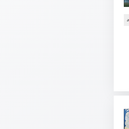
Neutral
a
Urkunden
Sortimente
Neuerscheinungen
Themen
&
Anlässe
Taufe
/
Patenamt
Konfirmation
/
Konfirmationsjubiläum
Trauung