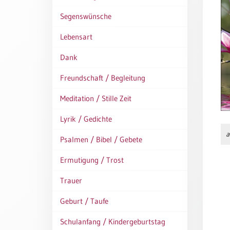
Thomaskarten
Segenswünsche
Grußkarten
Lebensart
Sortimente
Dank
Themen
Freundschaft / Begleitung
&
Anlässe
Meditation / Stille Zeit
Geburtstag
Lyrik / Gedichte
/
a
Wünsche
Psalmen / Bibel / Gebete
Segenswünsche
Ermutigung / Trost
Lebensart
Trauer
Dank
Geburt / Taufe
Freundschaft
/
Schulanfang / Kindergeburtstag
Begleitung