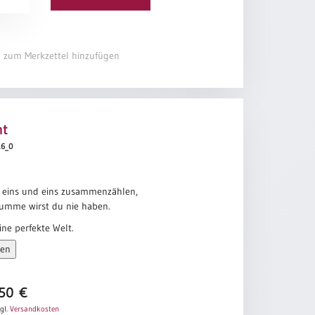
s
el zum Merkzettel hinzufügen
ht
416_0
 eins und eins zusammenzählen,
Summe wirst du nie haben.
ine perfekte Welt.
sen
Riss, ein Riss in allem,
 dort kommt das Licht herein.
ohen
,50
€
gl.
Versandkosten