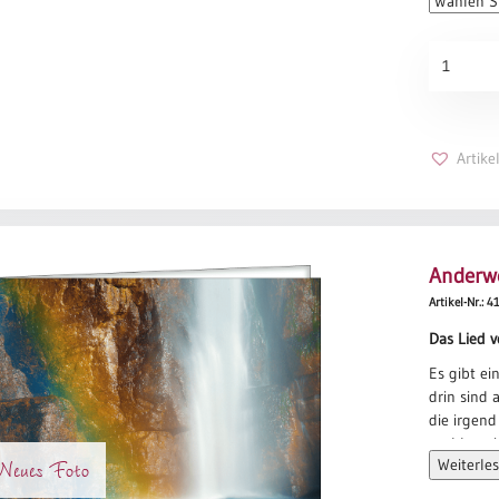
deren Sti
Ahorn
Ob du Got
Menge
sie verste
Tina Willm
Artik
Anderw
Artikel-Nr.: 
Das Lied 
Es gibt ei
drin sind 
die irgend
und hat si
Neues Foto
Weiterle
Es gibt ei