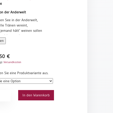
08
von der Anderwelt
nen See in der Anderwelt,
alle Tränen vereint,
 jemand hätt’ weinen sollen
e nicht geweint.
sen
n Tal in der Anderwelt,
ie Gelächter um,
 jemand hätt’ lachen sollen
,50
€
 statt dessen stumm.
gl.
Versandkosten
n Haus in der Anderwelt,
 wie Kinder beinand’
en Sie eine Produktvariante aus.
 die wir hätten denken sollen
’s nicht imstand.
n blühn in der Anderwelt,
In den Warenkorb
us der Liebe gemacht,
s hätten geben sollen
s nicht vollbracht.