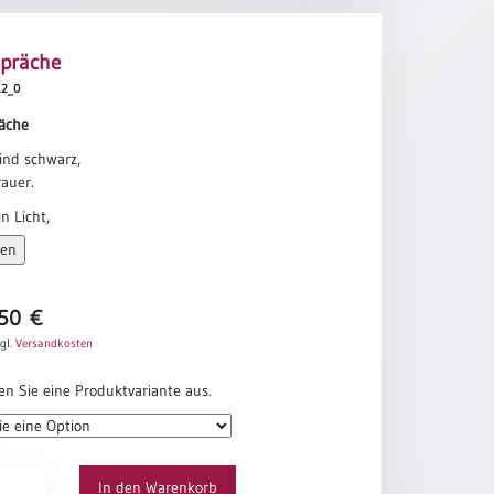
spräche
412_0
äche
ind schwarz,
rauer.
n Licht,
offnung.
sen
,
Schmerz.
,50
€
s noch einmal,
gl.
Versandkosten
iebe.
vorbei,
en Sie eine Produktvariante aus.
od.
eder da,
Leben.
äche
In den Warenkorb