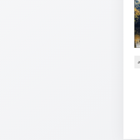
/
Eheschliessung
/
Hochzeitsjubiläum
neutrale
Urkunden
Abendmahlszulassung
/
Kirchen(wieder)eintritt
a
PC-
Urkunden
Poster
Neuerscheinungen
Einzelposter
A4