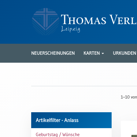
Neuerscheinungen
Karten
NEUERSCHEINUNGEN
KARTEN
URKUNDE
Kartenarten
Neuerscheinungen
Leipziger
Karten
1–10 von
Trauerkarten
/
Ewigkeitssonntag
Artikelfilter - Anlass
Bibelkarten
Geburtstag / Wünsche
Spruchkarten