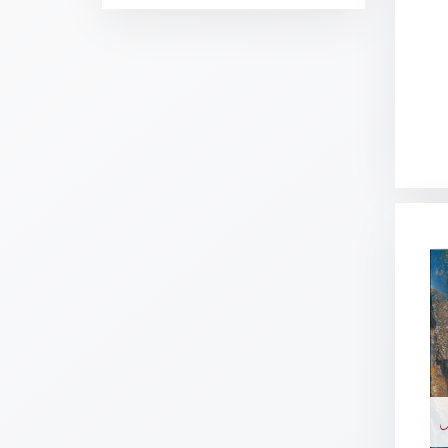
Schulanfang
/
Kindergeburtstag
Konfirmation
/
Firmung
/
Erstkommunion
Liebe
/
(Jubel)Hochzeit
Einzug
Frühjahr
/
Ostern
Weihnachten
/
Jahreswechsel