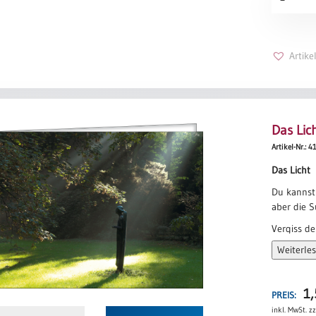
Menge
Tina Willm
Artik
Das Lic
Artikel-Nr.: 
Das Licht
Du kannst
aber die 
Vergiss de
Weiterle
Da ist ein 
ein Spalt,
Leonard C
1
PREIS:
inkl. MwSt.
zz