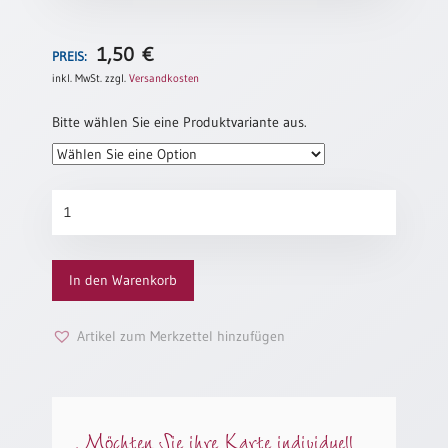
Neutral
1,50
€
PREIS:
Urkunden
inkl. MwSt.
zzgl.
Versandkosten
Sortimente
Bitte wählen Sie eine Produktvariante aus.
Neuerscheinungen
Über
Themen
sieben
&
Brücken
Anlässe
Menge
In den Warenkorb
Taufe
/
Patenamt
Artikel zum Merkzettel hinzufügen
Konfirmation
/
Konfirmationsjubiläum
Trauung
Möchten Sie ihre Karte individuell