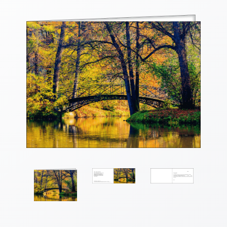
Thomaskarten
Grußkarten
Sortimente
Themen
&
Anlässe
Geburtstag
/
Wünsche
Segenswünsche
Lebensart
Dank
Freundschaft
/
Begleitung