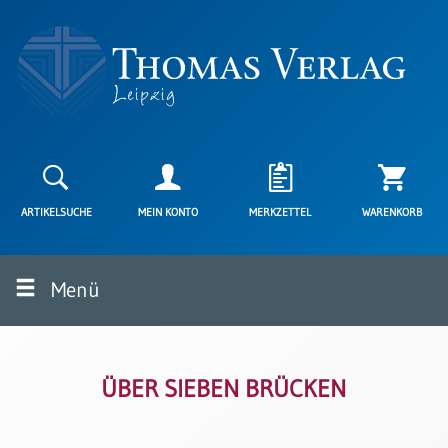
Neuerscheinungen
Karten
ARTIKELSUCHE
MEIN KONTO
MERKZETTEL
WARENKORB
Kartenarten
Neuerscheinungen
Menü
Leipziger
Karten
Trauerkarten
/
Ewigkeitssonntag
ÜBER SIEBEN BRÜCKEN
Bibelkarten
Spruchkarten