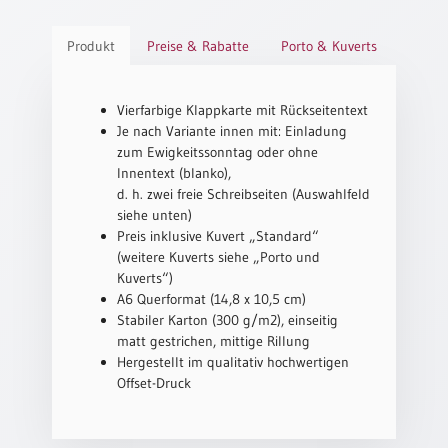
Schulanfang
Produkt
Preise & Rabatte
Porto & Kuverts
/
Kindergeburtstag
Konfirmation
Vierfarbige Klappkarte mit Rückseitentext
/
Je nach Variante innen mit: Einladung
Firmung
zum Ewigkeitssonntag oder ohne
/
Innentext (blanko),
Erstkommunion
d. h. zwei freie Schreibseiten (Auswahlfeld
siehe unten)
Liebe
Preis inklusive Kuvert „Standard“
/
(weitere Kuverts siehe „Porto und
(Jubel)Hochzeit
Kuverts“)
Einzug
A6 Querformat (14,8 x 10,5 cm)
Stabiler Karton (300 g/m2), einseitig
Frühjahr
matt gestrichen, mittige Rillung
/
Hergestellt im qualitativ hochwertigen
Ostern
Offset-Druck
Weihnachten
/
Jahreswechsel