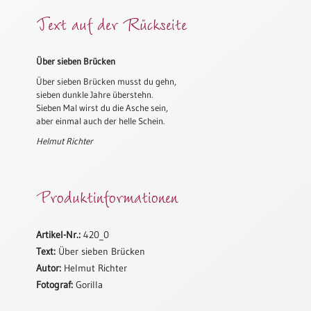
Meditation
Text auf der Rückseite
/
Stille
Zeit
Über sieben Brücken
Lyrik
Über sieben Brücken musst du gehn,
/
sieben dunkle Jahre überstehn.
Gedichte
Sieben Mal wirst du die Asche sein,
aber einmal auch der helle Schein.
Psalmen
Helmut Richter
/
Bibel
/
Gebete
Produktinformationen
Ermutigung
/
Artikel-Nr.:
420_0
Trost
Text:
Über sieben Brücken
Trauer
Autor:
Helmut Richter
Geburt
Fotograf:
Gorilla
/
Taufe