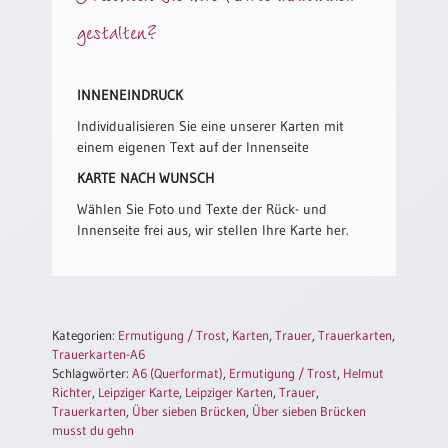
/
gestalten?
Eheschliessung
/
Hochzeitsjubiläum
INNENEINDRUCK
neutrale
Urkunden
Individualisieren Sie eine unserer Karten mit
einem eigenen Text auf der Innenseite
Abendmahlszulassung
/
KARTE NACH WUNSCH
Kirchen(wieder)eintritt
Wählen Sie Foto und Texte der Rück- und
Innenseite frei aus, wir stellen Ihre Karte her.
PC-
Urkunden
Kategorien:
Ermutigung / Trost
,
Karten
,
Trauer
,
Trauerkarten
,
Poster
Trauerkarten-A6
Schlagwörter:
A6 (Querformat)
,
Ermutigung / Trost
,
Helmut
Neuerscheinungen
Richter
,
Leipziger Karte
,
Leipziger Karten
,
Trauer
,
Einzelposter
Trauerkarten
,
Über sieben Brücken
,
Über sieben Brücken
musst du gehn
A4