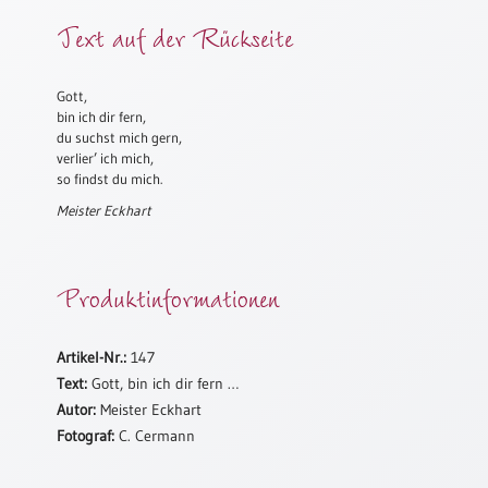
Meditation
Text auf der Rückseite
/
Stille
Zeit
Gott,
bin ich dir fern,
Lyrik
du suchst mich gern,
/
verlier’ ich mich,
Gedichte
so findst du mich.
Psalmen
Meister Eckhart
/
Bibel
/
Produktinformationen
Gebete
Ermutigung
/
Artikel-Nr.:
147
Trost
Text:
Gott, bin ich dir fern …
Trauer
Autor:
Meister Eckhart
Fotograf:
C. Cermann
Geburt
/
Taufe