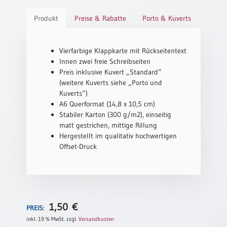
Schulanfang
Produkt
Preise & Rabatte
Porto & Kuverts
/
Kindergeburtstag
Vierfarbige Klappkarte mit Rückseitentext
Konfirmation
Innen zwei freie Schreibseiten
/
Preis inklusive Kuvert „Standard“
Firmung
(weitere Kuverts siehe „Porto und
/
Kuverts“)
Erstkommunion
A6 Querformat (14,8 x 10,5 cm)
Liebe
Stabiler Karton (300 g/m2), einseitig
/
matt gestrichen, mittige Rillung
(Jubel)Hochzeit
Hergestellt im qualitativ hochwertigen
Offset-Druck
Einzug
Frühjahr
/
Ostern
Weihnachten
1,50
€
PREIS:
/
inkl. 19 % MwSt.
zzgl.
Versandkosten
Jahreswechsel