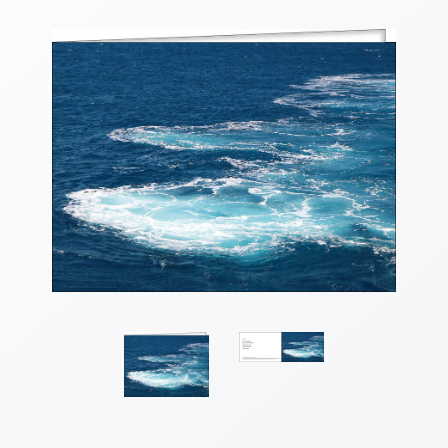
Thomaskarten
Grußkarten
Sortimente
Themen
&
Anlässe
Geburtstag
/
Wünsche
Segenswünsche
Lebensart
Dank
Freundschaft
/
Begleitung