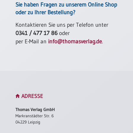
Sie haben Fragen zu unserem Online Shop
Einzelposter
A3
oder zu Ihrer Bestellung?
Sortimente
Kontaktieren Sie uns per Telefon unter
0341 / 477 17 86
oder
Hefte
per E-Mail an
info@thomasverlag.de
.
Jahreslosung
Restbestände
ADRESSE
Restbestände
Thomas Verlag GmbH
Bücher
Markranstädter Str. 6
04229 Leipzig
Broschüren
Urkundenscheine