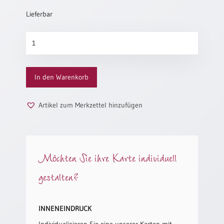
Neutral
Lieferbar
Meer
Urkunden
Menge
Sortimente
Neuerscheinungen
In den Warenkorb
Themen
Artikel zum Merkzettel hinzufügen
&
Anlässe
Taufe
/
Möchten Sie ihre Karte individuell
Patenamt
gestalten?
Konfirmation
/
Konfirmationsjubiläum
INNENEINDRUCK
Trauung
Individualisieren Sie eine unserer Karten mit