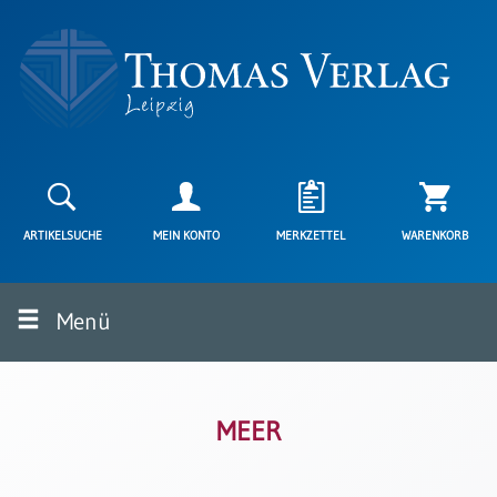
Neuerscheinungen
Karten
ARTIKELSUCHE
MEIN KONTO
MERKZETTEL
WARENKORB
Kartenarten
Neuerscheinungen
Menü
Leipziger
Karten
Trauerkarten
/
Ewigkeitssonntag
MEER
Bibelkarten
Spruchkarten