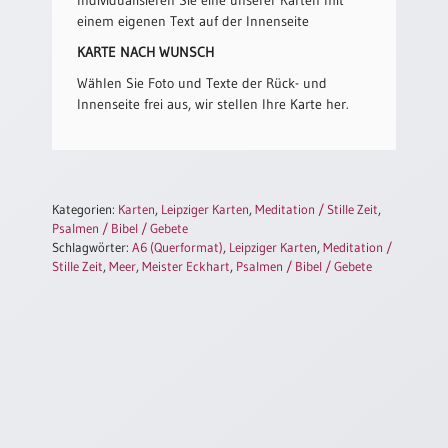
/
einem eigenen Text auf der Innenseite
Eheschliessung
/
KARTE NACH WUNSCH
Hochzeitsjubiläum
Wählen Sie Foto und Texte der Rück- und
neutrale
Innenseite frei aus, wir stellen Ihre Karte her.
Urkunden
Abendmahlszulassung
/
Kirchen(wieder)eintritt
Kategorien:
Karten
,
Leipziger Karten
,
Meditation / Stille Zeit
,
Psalmen / Bibel / Gebete
Schlagwörter:
A6 (Querformat)
,
Leipziger Karten
,
Meditation /
PC-
Stille Zeit
,
Meer
,
Meister Eckhart
,
Psalmen / Bibel / Gebete
Urkunden
Poster
Neuerscheinungen
Einzelposter
A4