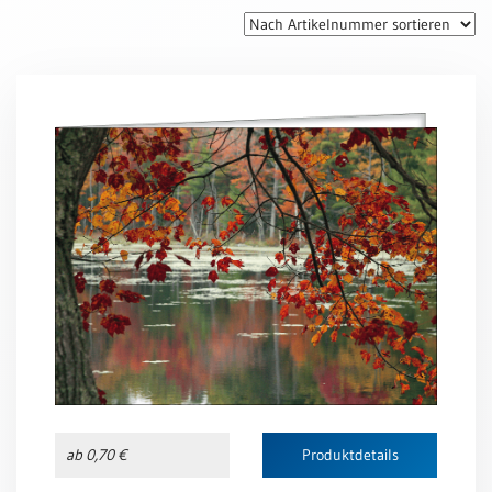
Thomaskarten
Grußkarten
Sortimente
Themen
&
Anlässe
Geburtstag
/
Wünsche
Segenswünsche
Lebensart
Dank
Freundschaft
ab 0,70 €
Produktdetails
/
Begleitung