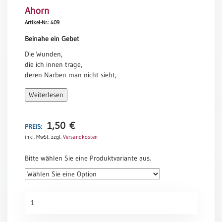
Ahorn
Meditation
/
Artikel-Nr.: 409
Stille
Beinahe ein Gebet
Zeit
Die Wunden,
Lyrik
die ich innen trage,
/
deren Narben man nicht sieht,
Gedichte
die Seufzer,
Psalmen
Weiterlesen
die ich stumm ausstoße,
/
deren Schmerz man nicht hört,
Bibel
/
1,50
€
die Tränen,
PREIS:
Gebete
die ich herunterschlucke,
inkl. MwSt.
zzgl.
Versandkosten
deren Spuren man nicht erkennt,
Ermutigung
Bitte wählen Sie eine Produktvariante aus.
/
die Zweifel,
Trost
die ich für mich behalte,
deren Stimme man nicht vernimmt:
Trauer
Ahorn
Ob du Gott
Geburt
Menge
sie verstehst?
/
Taufe