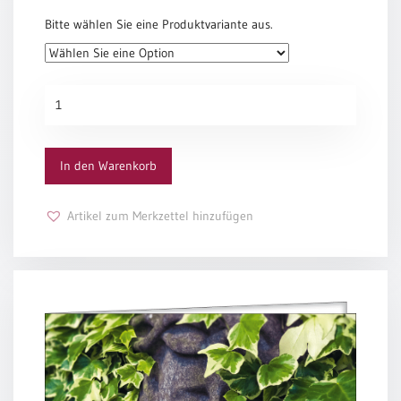
das dir liebevoll
Bitte wählen Sie eine Produktvariante aus.
seine Farben
um die Schultern legt.
Tina Willms
Lotosblume
Menge
In den Warenkorb
Artikel zum Merkzettel hinzufügen