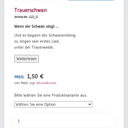
Trauerschwan
Artikel-Nr.: 422_0
Wenn ein Schwan singt …
Und es begann der Schwanenkönig
zu singen sein erstes Lied,
unter der Trauerweide,
wo er sein Leben geliebt.
Weiterlesen
Und er singt in den schönsten Tönen,
die man je auf Erden gehört,
von der Schönheit dieser Erde,
1,50
€
PREIS:
die ihn unsterblich betört.
inkl. MwSt.
zzgl.
Versandkosten
Wenn ein Schwan singt, schweigen die Tiere.
Wenn ein Schwan singt, lauschen die Tiere.
Bitte wählen Sie eine Produktvariante aus.
Und sie raunen sich leise zu, raunen sich leise zu:
Es ist ein Schwanenkönig, der in Liebe stirbt.
Norbert Kaiser
Trauerschwan
Menge