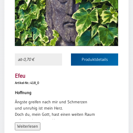
ab 0,70 €
Produktdetails
Efeu
Artikel-Nr.: 418_0
Hoffnung
Ängste greifen nach mir und Schmerzen
und unruhig ist mein Herz.
Doch du, mein Gott, hast einen weiten Raum
aufgetan in meinem Herzen
Weiterlesen
und ich weiß, dass es eine Hoffnung gibt.
Ich weiß, dass du bald blühen lässt neues Leben.