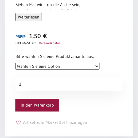
Sieben Mal wirst du die Asche sein,
aber einmal auch der helle Schein.
Weiterlesen
Helmut Richter
1,50
€
PREIS:
inkl. MwSt.
zzgl.
Versandkosten
Bitte wählen Sie eine Produktvariante aus.
Über
sieben
Brücken
Menge
In den Warenkorb
Artikel zum Merkzettel hinzufügen