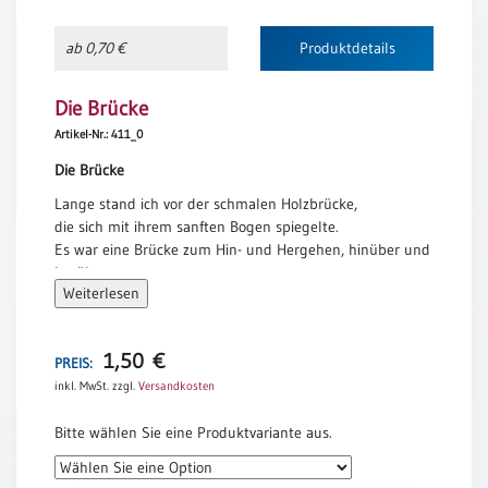
Neutral
ab 0,70 €
Produktdetails
Urkunden
Die Brücke
Sortimente
Artikel-Nr.: 411_0
Neuerscheinungen
Die Brücke
Lange stand ich vor der schmalen Holzbrücke,
Themen
die sich mit ihrem sanften Bogen spiegelte.
&
Es war eine Brücke zum Hin- und Hergehen, hinüber und
Anlässe
herüber …
Weiterlesen
Die Trauer ist ein Gang hinüber und herüber.
Taufe
Hinüber, dorthin, wohin der andere ging.
/
Und zurück, dorthin, wo man mit ihm war
Patenamt
1,50
€
alle die Jahre des gemeinsamen Lebens.
PREIS:
Und dieses Hin- und Hergehen ist wichtig.
inkl. MwSt.
zzgl.
Versandkosten
Konfirmation
Denn da ist etwas abgerissen.
/
Die Erinnerung fügt es zusammen, immer wieder.
Bitte wählen Sie eine Produktvariante aus.
Konfirmationsjubiläum
Da ist etwas verloren gegangen.
Trauung
Die Erinnerung sucht es auf und findet es …