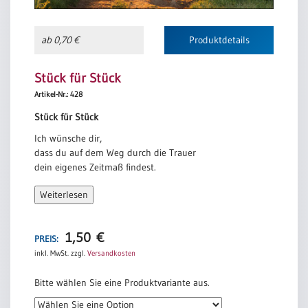
ab 0,70 €
Produktdetails
Stück für Stück
Artikel-Nr.: 428
Stück für Stück
Ich wünsche dir,
dass du auf dem Weg durch die Trauer
dein eigenes Zeitmaß findest.
Mag sein, dass du selbst ungeduldig bist,
Weiterlesen
weil dein Schritt immer noch schwer ist
und deine Haltung gebeugt.
1,50
€
Mag sein, dass manche dich antreiben wollen,
PREIS:
weil sie deine Tränen nicht mehr ertragen.
inkl. MwSt.
zzgl.
Versandkosten
Der Weg durch die Trauer ist weit.
Bitte wählen Sie eine Produktvariante aus.
Er lässt sich nicht abkürzen
und nicht im Laufschritt bewältigen.