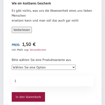
Wie ein kostbares Geschenk
Es gibt nichts, was uns die Abwesenheit eines uns lieben
Menschen
ersetzen kann und man soll das auch gar nicht
versuchen …
Weiterlesen
Je schöner und voller die Erinnerungen, desto schwerer
die Trennung.
Aber die Dankbarkeit verwandelt die Qual der Erinnerung
1,50
€
in eine stille
PREIS:
Freude. Man trägt das vergangene Schöne nicht wie
inkl. MwSt.
zzgl.
Versandkosten
einen Stachel,
sondern wie ein kostbares Geschenk in sich.
Bitte wählen Sie eine Produktvariante aus.
Dietrich Bonhoeffer
Herbstblatt
Menge
In den Warenkorb