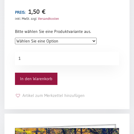
Psalmwort aus Qumran
1,50
€
PREIS:
inkl. MwSt.
zzgl.
Versandkosten
Bitte wählen Sie eine Produktvariante aus.
Efeu
Menge
In den Warenkorb
Artikel zum Merkzettel hinzufügen