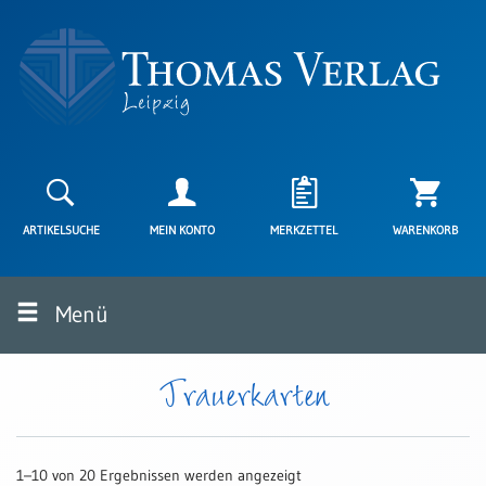
Neuerscheinungen
Karten
ARTIKELSUCHE
MEIN KONTO
MERKZETTEL
WARENKORB
Kartenarten
Neuerscheinungen
Menü
Leipziger
Karten
Trauerkarten
Trauerkarten
/
Ewigkeitssonntag
Bibelkarten
1–10 von 20 Ergebnissen werden angezeigt
Spruchkarten