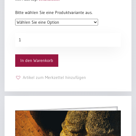
heißt Du uns alle gehen.
Tu auf die Tür!
Bitte wählen Sie eine Produktvariante aus.
Dann werden wir
Dein Antlitz leuchten sehen.
Klaus-Peter Hertzsch
Trauerweide
Menge
In den Warenkorb
Artikel zum Merkzettel hinzufügen