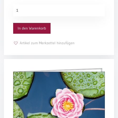
/
Man muss es wiedergewinnen, wenn man leben will.
Eheschliessung
Die
Man muss das Land der Vergangenheit erwandern, hin
/
Brücke
und her,
Hochzeitsjubiläum
Menge
bis der Gang über die Brücke auf einen neuen Weg führt.
neutrale
Jörg Zink
In den Warenkorb
Urkunden
Abendmahlszulassung
Artikel zum Merkzettel hinzufügen
/
Kirchen(wieder)eintritt
PC-
Urkunden
Poster
Neuerscheinungen
Einzelposter
A4