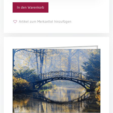
Tina Willms
In den Warenkorb
Schulanfang
/
Kindergeburtstag
Artikel zum Merkzettel hinzufügen
Konfirmation
/
Firmung
/
Erstkommunion
Liebe
/
(Jubel)Hochzeit
Einzug
Frühjahr
/
Ostern
Weihnachten
/
Jahreswechsel