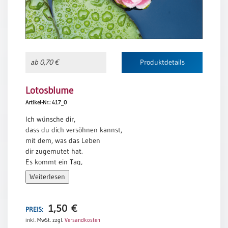
Einzelposter
A3
Sortimente
ab 0,70 €
Produktdetails
Hefte
Lotosblume
Artikel-Nr.: 417_0
Jahreslosung
Ich wünsche dir,
dass du dich versöhnen kannst,
mit dem, was das Leben
Restbestände
dir zugemutet hat.
Es kommt ein Tag,
an dem du die Trauer
Restbestände
Weiterlesen
freigeben kannst.
Bücher
Du legst sie ab wie ein
zu eng gewordenes Kleid.
1,50
€
Broschüren
PREIS:
Und wendest dich neu
inkl. MwSt.
zzgl.
Versandkosten
Urkundenscheine
dem Leben zu,