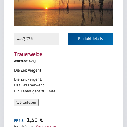
ab 0,70 €
Produktdetails
Trauerweide
Artikel-Nr.: 429_0
Die Zeit vergeht
Die Zeit vergeht.
Das Gras verweht.
Ein Leben geht zu Ende.
Es senkt sich nun,
Weiterlesen
um auszuruh’n,
in Gottes gute Hände.
Ach Herr, zuletzt,
1,50
€
PREIS:
einst oder jetzt
inkl. MwSt.
zzgl.
Versandkosten