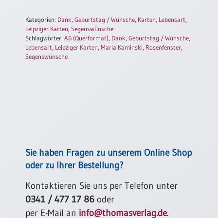
Einzelposter
A3
Kategorien:
Dank
,
Geburtstag / Wünsche
,
Karten
,
Lebensart
,
Leipziger Karten
,
Segenswünsche
Sortimente
Schlagwörter:
A6 (Querformat)
,
Dank
,
Geburtstag / Wünsche
,
Lebensart
,
Leipziger Karten
,
Maria Kaminski
,
Rosenfenster
,
Segenswünsche
Hefte
Jahreslosung
Restbestände
Sie haben Fragen zu unserem Online Shop
oder zu Ihrer Bestellung?
Restbestände
Kontaktieren Sie uns per Telefon unter
Bücher
0341 / 477 17 86
oder
Broschüren
per E-Mail an
info@thomasverlag.de
.
Urkundenscheine