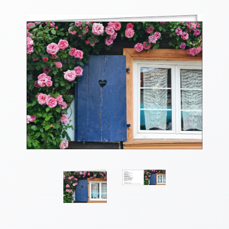
Thomaskarten
Grußkarten
Sortimente
Themen
&
Anlässe
Geburtstag
/
Wünsche
Segenswünsche
Lebensart
Dank
Freundschaft
/
Begleitung