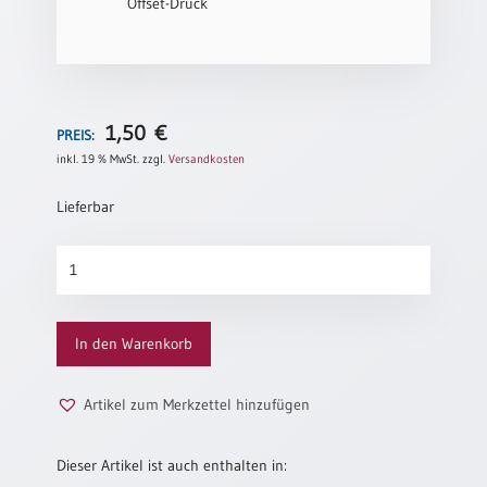
Offset-Druck
Neutral
Urkunden
Sortimente
1,50
€
PREIS:
Neuerscheinungen
inkl. 19 % MwSt.
zzgl.
Versandkosten
Lieferbar
Themen
&
Rosenfenster
Anlässe
Menge
Taufe
/
In den Warenkorb
Patenamt
Konfirmation
Artikel zum Merkzettel hinzufügen
/
Konfirmationsjubiläum
Dieser Artikel ist auch enthalten in:
Trauung