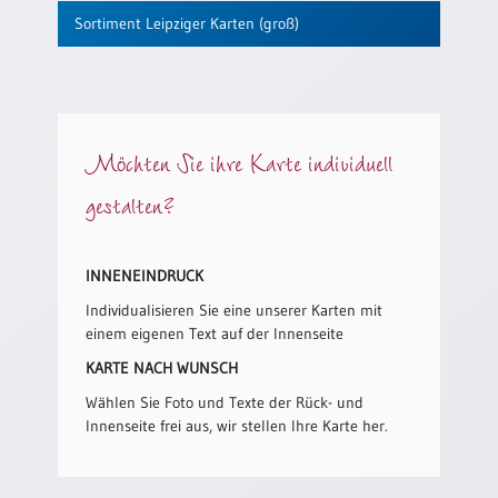
/
Sortiment Leipziger Karten (groß)
Eheschliessung
/
Hochzeitsjubiläum
neutrale
Urkunden
Möchten Sie ihre Karte individuell
Abendmahlszulassung
/
gestalten?
Kirchen(wieder)eintritt
INNENEINDRUCK
PC-
Urkunden
Individualisieren Sie eine unserer Karten mit
einem eigenen Text auf der Innenseite
KARTE NACH WUNSCH
Poster
Wählen Sie Foto und Texte der Rück- und
Neuerscheinungen
Innenseite frei aus, wir stellen Ihre Karte her.
Einzelposter
A4