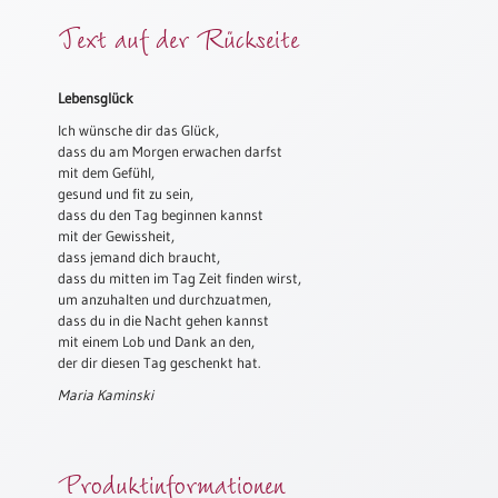
Meditation
Text auf der Rückseite
/
Stille
Zeit
Lebensglück
Lyrik
Ich wünsche dir das Glück,
/
dass du am Morgen erwachen darfst
Gedichte
mit dem Gefühl,
gesund und fit zu sein,
Psalmen
dass du den Tag beginnen kannst
/
mit der Gewissheit,
Bibel
dass jemand dich braucht,
/
dass du mitten im Tag Zeit finden wirst,
um anzuhalten und durchzuatmen,
Gebete
dass du in die Nacht gehen kannst
Ermutigung
mit einem Lob und Dank an den,
/
der dir diesen Tag geschenkt hat.
Trost
Maria Kaminski
Trauer
Geburt
Produktinformationen
/
Taufe