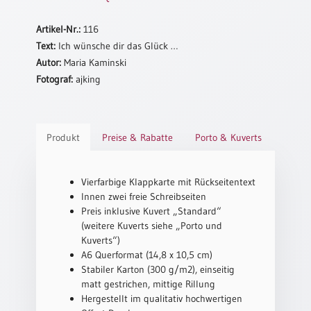
Schulanfang
Artikel-Nr.:
116
/
Text:
Ich wünsche dir das Glück …
Kindergeburtstag
Autor:
Maria Kaminski
Konfirmation
Fotograf:
ajking
/
Firmung
/
Erstkommunion
Produkt
Preise & Rabatte
Porto & Kuverts
Liebe
/
(Jubel)Hochzeit
Vierfarbige Klappkarte mit Rückseitentext
Innen zwei freie Schreibseiten
Einzug
Preis inklusive Kuvert „Standard“
Frühjahr
(weitere Kuverts siehe „Porto und
/
Kuverts“)
Ostern
A6 Querformat (14,8 x 10,5 cm)
Stabiler Karton (300 g/m2), einseitig
Weihnachten
matt gestrichen, mittige Rillung
/
Hergestellt im qualitativ hochwertigen
Jahreswechsel