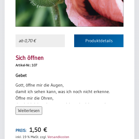
ab 0,70 €
Produktdetails
Sich öffnen
Artikel-Nr.: 107
Gebet
Gott, öffne mir die Augen,
damit ich sehen kann, was ich noch nicht erkenne.
Öffne mir die Ohren,
damit ich hören kann, was ich noch nicht verstehe.
Weiterlesen
Gib mir ein vertrauensvolles Herz,
das zu tun wagt, was es noch nicht getan hat.
Amen.
1,50
€
PREIS:
inkl. 19 % MwSt.
zzgl.
Versandkosten