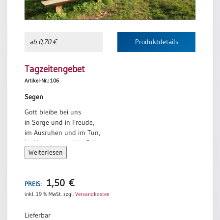
ab 0,70 €
Produktdetails
Tagzeitengebet
Artikel-Nr.: 106
Segen
Gott bleibe bei uns
in Sorge und in Freude,
im Ausruhen und im Tun,
im Kommen und im Gehen.
Weiterlesen
Gott segne uns auf dem Weg,
den wir gehen. Amen
1,50
€
PREIS:
inkl. 19 % MwSt.
zzgl.
Versandkosten
Lieferbar