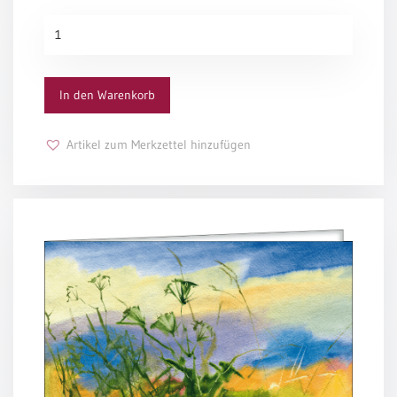
/
Eheschliessung
Grußkarte
/
1015
Hochzeitsjubiläum
Menge
neutrale
In den Warenkorb
Urkunden
Abendmahlszulassung
Artikel zum Merkzettel hinzufügen
/
Kirchen(wieder)eintritt
PC-
Urkunden
Poster
Neuerscheinungen
Einzelposter
A4