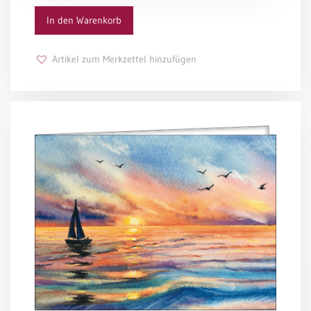
In den Warenkorb
Schulanfang
/
Kindergeburtstag
Artikel zum Merkzettel hinzufügen
Konfirmation
/
Firmung
/
Erstkommunion
Liebe
/
(Jubel)Hochzeit
Einzug
Frühjahr
/
Ostern
Weihnachten
/
Jahreswechsel