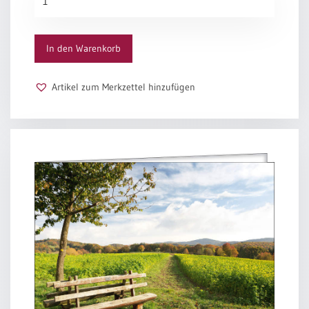
Menschen schreibt.
Faden
Menge
Klaus Nagorni
In den Warenkorb
Artikel zum Merkzettel hinzufügen