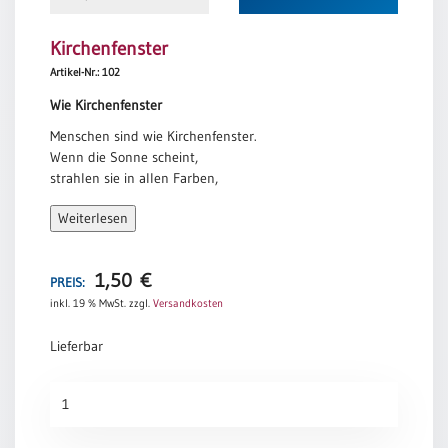
Kirchenfenster
Artikel-Nr.: 102
Wie Kirchenfenster
Menschen sind wie Kirchenfenster.
Wenn die Sonne scheint,
strahlen sie in allen Farben,
aber wenn es dunkel wird,
Weiterlesen
offenbart sich ihre wahre Schönheit
durch das innere Licht.
1,50
€
Elisabeth Kübler-Ross
PREIS:
inkl. 19 % MwSt.
zzgl.
Versandkosten
Lieferbar
Kirchenfenster
Menge