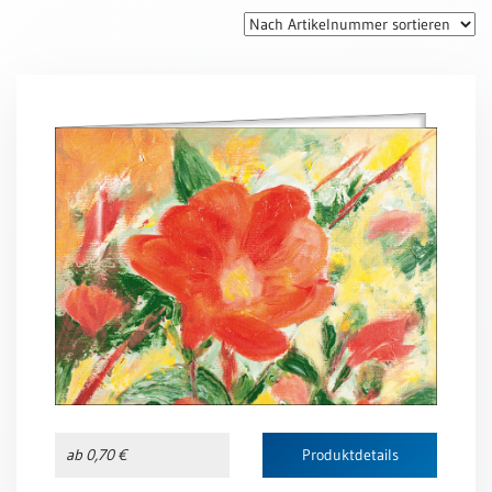
Thomaskarten
Grußkarten
Sortimente
Themen
&
Anlässe
Geburtstag
/
Wünsche
Segenswünsche
Lebensart
Dank
Freundschaft
ab 0,70 €
Produktdetails
/
Begleitung