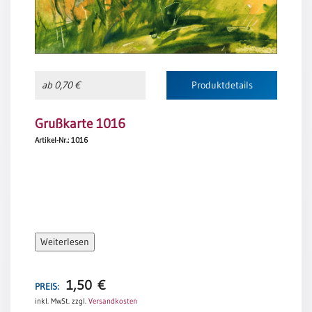
Einzelposter
A3
Sortimente
ab 0,70 €
Produktdetails
Hefte
Grußkarte 1016
Artikel-Nr.: 1016
Jahreslosung
Restbestände
Restbestände
Weiterlesen
Bücher
1,50
€
Broschüren
PREIS:
inkl. MwSt.
zzgl.
Versandkosten
Urkundenscheine