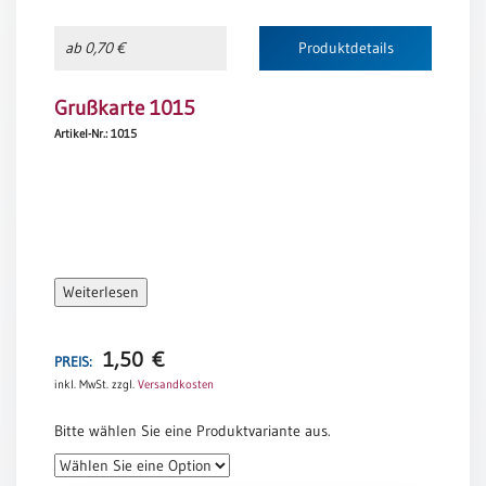
Neutral
ab 0,70 €
Produktdetails
Urkunden
Grußkarte 1015
Sortimente
Artikel-Nr.: 1015
Neuerscheinungen
Themen
&
Anlässe
Weiterlesen
Taufe
/
Patenamt
1,50
€
PREIS:
inkl. MwSt.
zzgl.
Versandkosten
Konfirmation
/
Bitte wählen Sie eine Produktvariante aus.
Konfirmationsjubiläum
Trauung