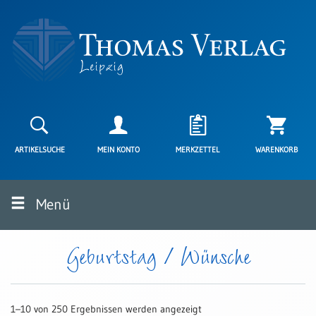
Neuerscheinungen
Karten
ARTIKELSUCHE
MEIN KONTO
MERKZETTEL
WARENKORB
Kartenarten
Neuerscheinungen
Menü
Leipziger
Karten
Trauerkarten
Geburtstag / Wünsche
/
Ewigkeitssonntag
Bibelkarten
1–10 von 250 Ergebnissen werden angezeigt
Spruchkarten