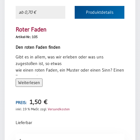
ab 0,70 €
Produktdetails
Roter Faden
Artikel-Nr.: 105
Den roten Faden finden
Gibt es in allem, was wir erleben oder was uns
zugestoßen ist, so etwas
wie einen roten Faden, ein Muster oder einen Sinn? Einen
Zusammenhang,
Weiterlesen
der nicht im Voraus zu ersehen ist, sich aber in der
Rückschau
erkennen lässt?
1,50
€
Für mich ist der Geburtstag eine Gelegenheit, im
PREIS:
Rückblick eines Jahres
inkl. 19 % MwSt.
zzgl.
Versandkosten
mein Leben ein bisschen besser zu verstehen.
Die Erfahrungen meiner Lebensreise einzuordnen in den
Lieferbar
großen
Zusammenhang der Geschichte, die Gott mit uns
Roter