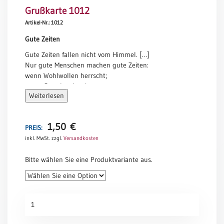
Grußkarte 1012
Meditation
/
Artikel-Nr.: 1012
Stille
Gute Zeiten
Zeit
Gute Zeiten fallen nicht vom Himmel. […]
Lyrik
Nur gute Menschen machen gute Zeiten:
/
wenn Wohlwollen herrscht;
Gedichte
wenn Gewalt schweigt;
Psalmen
Weiterlesen
wenn Wohlstand geteilt wird;
/
wenn Menschen sich mögen;
Bibel
wenn Platz da ist für eine Blume und
/
1,50
€
Zeit für ein freundliches Wort.
PREIS:
Gebete
inkl. MwSt.
zzgl.
Versandkosten
Phil Bosmans
Ermutigung
Bitte wählen Sie eine Produktvariante aus.
/
Trost
Trauer
Grußkarte
Geburt
1012
/
Menge
Taufe