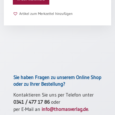
Schulanfang
/
Artikel zum Merkzettel hinzufügen
Kindergeburtstag
Konfirmation
/
Firmung
/
Erstkommunion
Liebe
/
(Jubel)Hochzeit
Einzug
Sie haben Fragen zu unserem Online Shop
Frühjahr
oder zu Ihrer Bestellung?
/
Ostern
Kontaktieren Sie uns per Telefon unter
0341 / 477 17 86
oder
Weihnachten
/
per E-Mail an
info@thomasverlag.de
.
Jahreswechsel