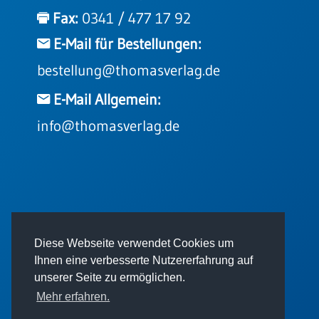
Einzelposter
Fax:
0341 / 477 17 92
A3
E-Mail für Bestellungen:
Sortimente
bestellung@thomasverlag.de
Hefte
E-Mail Allgemein:
info@thomasverlag.de
Jahreslosung
Restbestände
© 2026 - Thomas Verlag GmbH
Diese Webseite verwendet Cookies um
Restbestände
Ihnen eine verbesserte Nutzererfahrung auf
Bücher
unserer Seite zu ermöglichen.
Broschüren
Mehr erfahren.
Urkundenscheine
Impressum
AGB
Datenschutz