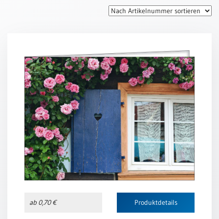
Thomaskarten
Grußkarten
Sortimente
Themen
&
Anlässe
Geburtstag
/
Wünsche
Segenswünsche
Lebensart
Dank
Freundschaft
ab 0,70 €
Produktdetails
/
Begleitung