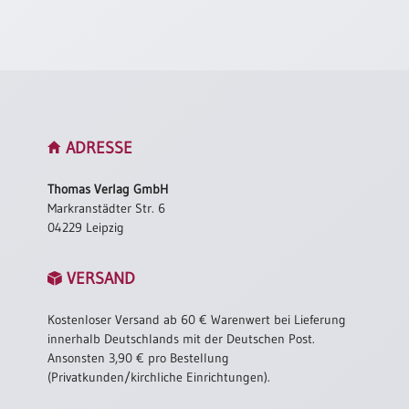
Neutral
Urkunden
Sortimente
Neuerscheinungen
ADRESSE
Themen
Thomas Verlag GmbH
&
Markranstädter Str. 6
Anlässe
04229 Leipzig
Taufe
VERSAND
/
Patenamt
Kostenloser Versand ab 60 € Warenwert bei Lieferung
Konfirmation
innerhalb Deutschlands mit der Deutschen Post.
/
Ansonsten 3,90 € pro Bestellung
Konfirmationsjubiläum
(Privatkunden/kirchliche Einrichtungen).
Trauung