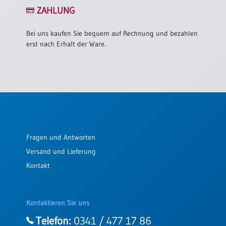
/
ZAHLUNG
Eheschliessung
/
Hochzeitsjubiläum
Bei uns kaufen Sie bequem auf Rechnung und bezahlen
erst nach Erhalt der Ware.
neutrale
Urkunden
Abendmahlszulassung
/
Kirchen(wieder)eintritt
PC-
Fragen und Antworten
Urkunden
Versand und Lieferung
Kontakt
Poster
Neuerscheinungen
Kontaktieren Sie uns
Einzelposter
A4
Telefon:
0341 / 477 17 86