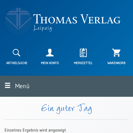
Neuerscheinungen
Karten
ARTIKELSUCHE
MEIN KONTO
MERKZETTEL
WARENKORB
Kartenarten
Neuerscheinungen
Menü
Leipziger
Karten
Trauerkarten
Ein guter Tag
/
Ewigkeitssonntag
Bibelkarten
Einzelnes Ergebnis wird angezeigt
Spruchkarten