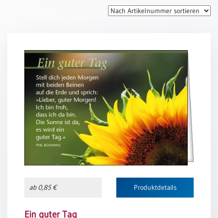
Thomaskarten
Grußkarten
Sortimente
Themen
&
Anlässe
Geburtstag
/
Wünsche
Segenswünsche
Lebensart
Dank
ab 0,85 €
Produktdetails
Freundschaft
/
Begleitung
Ein guter Tag