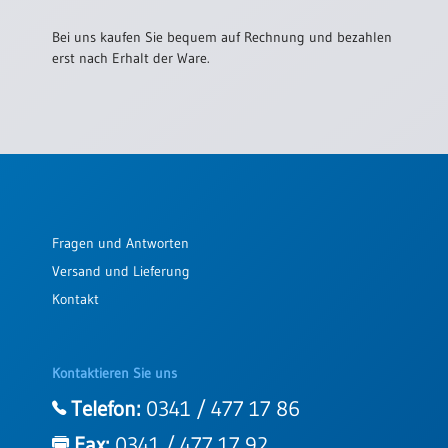
/
Eheschliessung
Bei uns kaufen Sie bequem auf Rechnung und bezahlen
/
erst nach Erhalt der Ware.
Hochzeitsjubiläum
neutrale
Urkunden
Abendmahlszulassung
/
Kirchen(wieder)eintritt
Fragen und Antworten
PC-
Versand und Lieferung
Urkunden
Kontakt
Poster
Kontaktieren Sie uns
Neuerscheinungen
Telefon:
0341 / 477 17 86
Einzelposter
A4
Fax:
0341 / 477 17 92