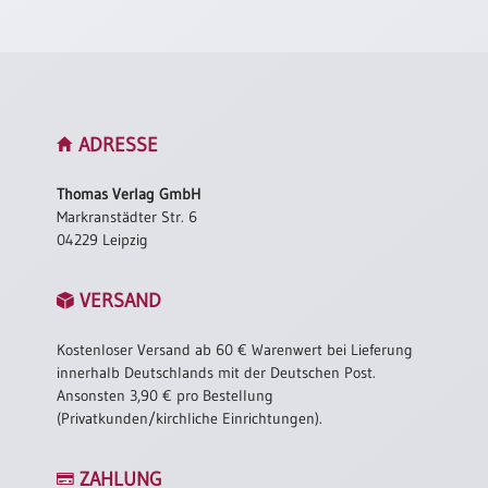
Neutral
Urkunden
Sortimente
ADRESSE
Neuerscheinungen
Thomas Verlag GmbH
Markranstädter Str. 6
Themen
04229 Leipzig
&
Anlässe
VERSAND
Taufe
/
Kostenloser Versand ab 60 € Warenwert bei Lieferung
Patenamt
innerhalb Deutschlands mit der Deutschen Post.
Konfirmation
Ansonsten 3,90 € pro Bestellung
/
(Privatkunden/kirchliche Einrichtungen).
Konfirmationsjubiläum
Trauung
ZAHLUNG