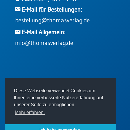
Einzelposter
E-Mail für Bestellungen:
A3
bestellung@thomasverlag.de
Sortimente
E-Mail Allgemein:
Hefte
info@thomasverlag.de
Jahreslosung
Restbestände
© 2026 - Thomas Verlag GmbH
Diese Webseite verwendet Cookies um
Ihnen eine verbesserte Nutzererfahrung auf
Restbestände
unserer Seite zu ermöglichen.
Bücher
Mehr erfahren.
Broschüren
Impressum
AGB
Datenschutz
Urkundenscheine
Ich habe verstanden.