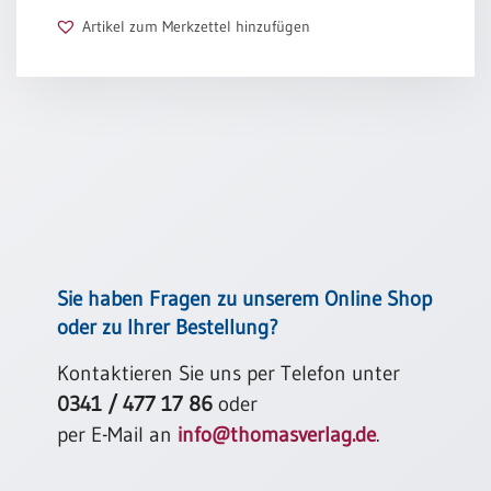
Artikel zum Merkzettel hinzufügen
Schulanfang
/
Kindergeburtstag
Konfirmation
/
Firmung
/
Erstkommunion
Liebe
/
(Jubel)Hochzeit
Sie haben Fragen zu unserem Online Shop
Einzug
oder zu Ihrer Bestellung?
Frühjahr
Kontaktieren Sie uns per Telefon unter
/
Ostern
0341 / 477 17 86
oder
per E-Mail an
info@thomasverlag.de
.
Weihnachten
/
Jahreswechsel