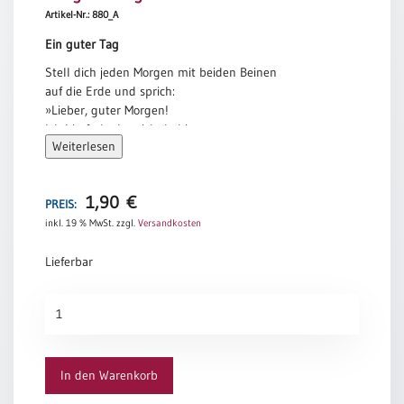
Artikel-Nr.: 880_A
Meditation
/
Ein guter Tag
Stille
Stell dich jeden Morgen mit beiden Beinen
Zeit
auf die Erde und sprich:
Lyrik
»Lieber, guter Morgen!
/
Ich bin froh, dass ich da bin.
Gedichte
Weiterlesen
Die Sonne ist da, es wird ein guter Tag.«
Psalmen
Phil Bosmans
/
1,90
€
PREIS:
Bibel
/
inkl. 19 % MwSt.
zzgl.
Versandkosten
Gebete
Lieferbar
Ermutigung
/
Ein
Trost
guter
Trauer
Tag
Menge
Geburt
In den Warenkorb
/
Taufe