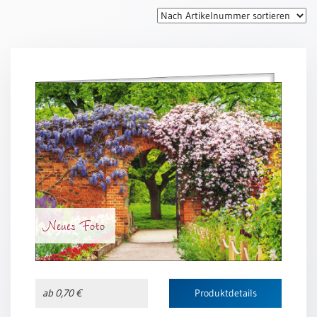
Thomaskarten
Grußkarten
Sortimente
Themen
&
Anlässe
Geburtstag
/
Wünsche
Segenswünsche
Neues Foto
Lebensart
Dank
Freundschaft
ab 0,70 €
Produktdetails
/
Begleitung