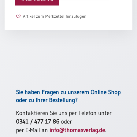
ein:
Schulanfang
Geh unter der Gnade, geh mit Gottes Segen; geh in
/
Artikel zum Merkzettel hinzufügen
seinem Frieden,
Kindergeburtstag
was auch immer du tust.
Geh unter der Gnade, hör auf Gottes Worte; bleib in
Konfirmation
seiner Nähe,
/
ob du wachst oder ruhst.
Firmung
/
Manfred Siebald
Erstkommunion
Liebe
/
(Jubel)Hochzeit
Einzug
Sie haben Fragen zu unserem Online Shop
Frühjahr
oder zu Ihrer Bestellung?
/
Ostern
Kontaktieren Sie uns per Telefon unter
0341 / 477 17 86
oder
Weihnachten
/
per E-Mail an
info@thomasverlag.de
.
Jahreswechsel