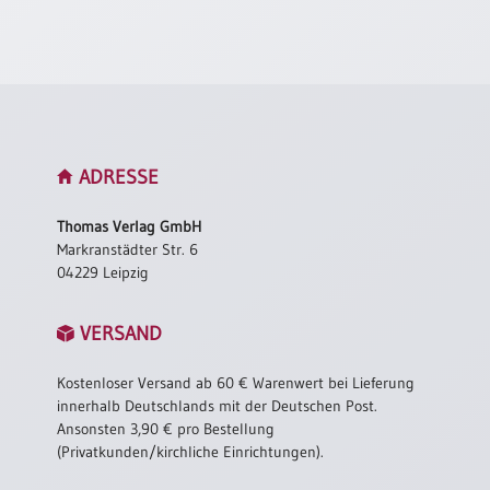
Neutral
Urkunden
Sortimente
Neuerscheinungen
ADRESSE
Themen
Thomas Verlag GmbH
&
Markranstädter Str. 6
Anlässe
04229 Leipzig
Taufe
VERSAND
/
Patenamt
Kostenloser Versand ab 60 € Warenwert bei Lieferung
Konfirmation
innerhalb Deutschlands mit der Deutschen Post.
/
Ansonsten 3,90 € pro Bestellung
Konfirmationsjubiläum
(Privatkunden/kirchliche Einrichtungen).
Trauung