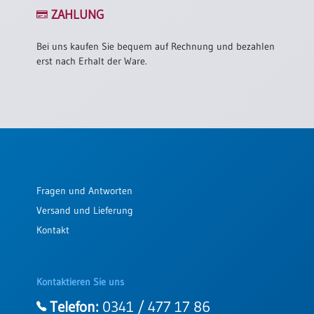
/
ZAHLUNG
Eheschliessung
/
Hochzeitsjubiläum
Bei uns kaufen Sie bequem auf Rechnung und bezahlen
erst nach Erhalt der Ware.
neutrale
Urkunden
Abendmahlszulassung
/
Kirchen(wieder)eintritt
PC-
Fragen und Antworten
Urkunden
Versand und Lieferung
Kontakt
Poster
Neuerscheinungen
Kontaktieren Sie uns
Einzelposter
A4
Telefon:
0341 / 477 17 86