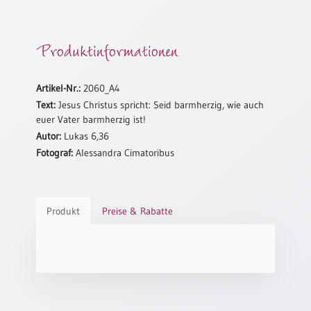
Schulanfang
/
Produktinformationen
Kindergeburtstag
Konfirmation
/
Artikel-Nr.:
2060_A4
Firmung
Text:
Jesus Christus spricht: Seid barmherzig, wie auch
/
euer Vater barmherzig ist!
Erstkommunion
Autor:
Lukas 6,36
Liebe
Fotograf:
Alessandra Cimatoribus
/
(Jubel)Hochzeit
Einzug
Produkt
Preise & Rabatte
Frühjahr
/
Ostern
Weihnachten
/
Jahreswechsel