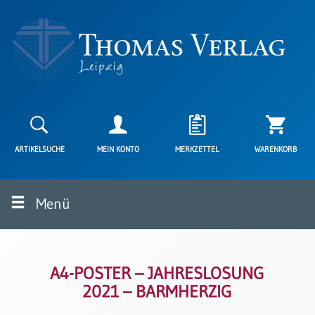
Neuerscheinungen
Karten
ARTIKELSUCHE
MEIN KONTO
MERKZETTEL
WARENKORB
Kartenarten
Neuerscheinungen
Menü
Leipziger
Karten
Trauerkarten
/
Ewigkeitssonntag
A4-POSTER – JAHRESLOSUNG
2021 – BARMHERZIG
Bibelkarten
Spruchkarten