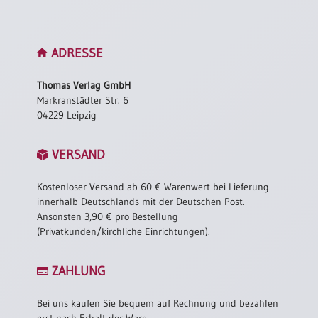
Einzelposter
A3
Sortimente
ADRESSE
Thomas Verlag GmbH
Hefte
Markranstädter Str. 6
04229 Leipzig
Jahreslosung
VERSAND
Kostenloser Versand ab 60 € Warenwert bei Lieferung
Restbestände
innerhalb Deutschlands mit der Deutschen Post.
Ansonsten 3,90 € pro Bestellung
(Privatkunden/kirchliche Einrichtungen).
Restbestände
ZAHLUNG
Bücher
Broschüren
Bei uns kaufen Sie bequem auf Rechnung und bezahlen
Urkundenscheine
erst nach Erhalt der Ware.