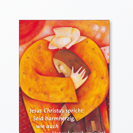
Thomaskarten
Grußkarten
Sortimente
Themen
&
Anlässe
Geburtstag
/
Wünsche
Segenswünsche
Lebensart
Dank
Freundschaft
/
Begleitung