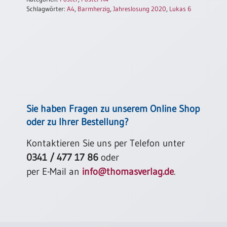
/
Schlagwörter:
A4
,
Barmherzig
,
Jahreslosung 2020
,
Lukas 6
Eheschliessung
/
Hochzeitsjubiläum
neutrale
Urkunden
Abendmahlszulassung
/
Kirchen(wieder)eintritt
Sie haben Fragen zu unserem Online Shop
oder zu Ihrer Bestellung?
PC-
Urkunden
Kontaktieren Sie uns per Telefon unter
0341 / 477 17 86
oder
per E-Mail an
info@thomasverlag.de
.
Poster
Neuerscheinungen
Einzelposter
A4