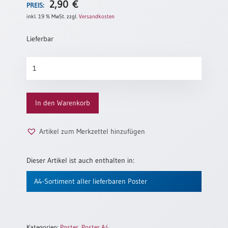
2,90
€
PREIS:
Neutral
inkl. 19 % MwSt.
zzgl.
Versandkosten
Lieferbar
Urkunden
Sortimente
A4-
POSTER
Neuerscheinungen
-
Jahreslosung
In den Warenkorb
Themen
2021
&
-
Anlässe
Barmherzig
Artikel zum Merkzettel hinzufügen
Menge
Taufe
/
Dieser Artikel ist auch enthalten in:
Patenamt
A4-Sortiment aller lieferbaren Poster
Konfirmation
/
Konfirmationsjubiläum
Trauung
Kategorien:
Poster
,
Poster A4