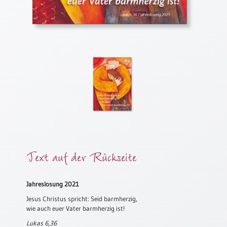
Meditation
/
Stille
Zeit
Lyrik
/
Gedichte
Psalmen
/
Bibel
/
Gebete
Text auf der Rückseite
Ermutigung
/
Trost
Jahreslosung 2021
Trauer
Jesus Christus spricht: Seid barmherzig,
Geburt
wie auch euer Vater barmherzig ist!
/
Lukas 6,36
Taufe