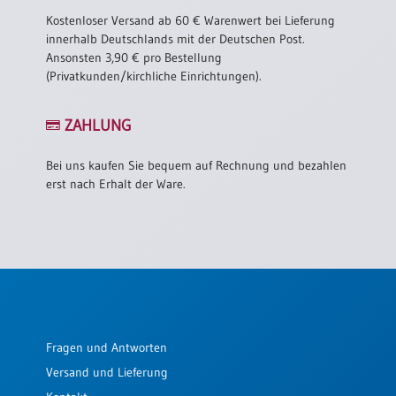
Einzelposter
Kostenloser Versand ab 60 € Warenwert bei Lieferung
A3
innerhalb Deutschlands mit der Deutschen Post.
Ansonsten 3,90 € pro Bestellung
Sortimente
(Privatkunden/kirchliche Einrichtungen).
Hefte
ZAHLUNG
Bei uns kaufen Sie bequem auf Rechnung und bezahlen
Jahreslosung
erst nach Erhalt der Ware.
Restbestände
Restbestände
Bücher
Fragen und Antworten
Broschüren
Versand und Lieferung
Urkundenscheine