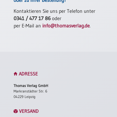
oder zu Ihrer Bestellung?
/
Eheschliessung
Kontaktieren Sie uns per Telefon unter
/
Hochzeitsjubiläum
0341 / 477 17 86
oder
per E-Mail an
info@thomasverlag.de
.
neutrale
Urkunden
Abendmahlszulassung
/
Kirchen(wieder)eintritt
PC-
Urkunden
ADRESSE
Thomas Verlag GmbH
Poster
Markranstädter Str. 6
04229 Leipzig
Neuerscheinungen
Einzelposter
VERSAND
A4