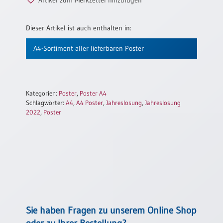
Neutral
Dieser Artikel ist auch enthalten in:
Urkunden
A4-Sortiment aller lieferbaren Poster
Sortimente
Neuerscheinungen
Kategorien:
Poster
,
Poster A4
Themen
Schlagwörter:
A4
,
A4 Poster
,
Jahreslosung
,
Jahreslosung
&
2022
,
Poster
Anlässe
Taufe
/
Patenamt
Konfirmation
/
Konfirmationsjubiläum
Sie haben Fragen zu unserem Online Shop
Trauung