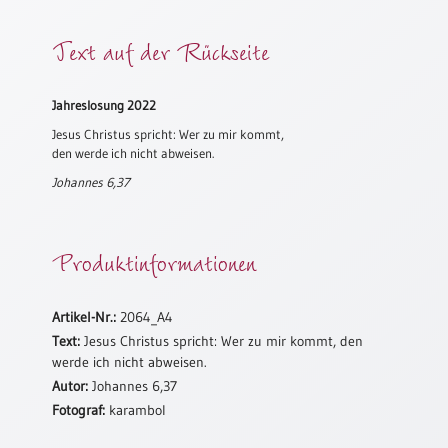
Meditation
Text auf der Rückseite
/
Stille
Zeit
Jahreslosung 2022
Lyrik
/
Jesus Christus spricht: Wer zu mir kommt,
den werde ich nicht abweisen.
Gedichte
Johannes 6,37
Psalmen
/
Bibel
/
Produktinformationen
Gebete
Ermutigung
Artikel-Nr.:
2064_A4
/
Text:
Jesus Christus spricht: Wer zu mir kommt, den
Trost
werde ich nicht abweisen.
Trauer
Autor:
Johannes 6,37
Geburt
Fotograf:
karambol
/
Taufe