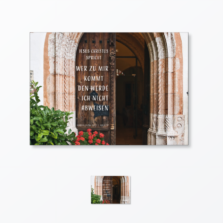
Thomaskarten
Grußkarten
Sortimente
Themen
&
Anlässe
Geburtstag
/
Wünsche
Segenswünsche
Lebensart
Dank
Freundschaft
/
Begleitung