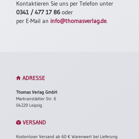
/
Kontaktieren Sie uns per Telefon unter
Eheschliessung
0341 / 477 17 86
oder
/
per E-Mail an
info@thomasverlag.de
.
Hochzeitsjubiläum
neutrale
Urkunden
Abendmahlszulassung
/
Kirchen(wieder)eintritt
ADRESSE
PC-
Urkunden
Thomas Verlag GmbH
Markranstädter Str. 6
04229 Leipzig
Poster
Neuerscheinungen
VERSAND
Einzelposter
A4
Kostenloser Versand ab 60 € Warenwert bei Lieferung