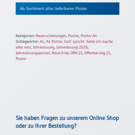
Neutral
A4-Sortiment aller lieferbaren Poster
Urkunden
Sortimente
Kategorien:
Neuerscheinungen
,
Poster
,
Poster A4
Schlagwörter:
A4
,
A4 Poster
,
Gott spricht: Siehe ich mache
Neuerscheinungen
alles neu!
,
Jahreslosung
,
Jahreslosung 2026
,
Jahreslosungsposter
,
Neue Erde
,
Offb 21
,
Offenbarung 21
,
Poster
Themen
&
Anlässe
Taufe
/
Patenamt
Konfirmation
/
Sie haben Fragen zu unserem Online Shop
Konfirmationsjubiläum
oder zu Ihrer Bestellung?
Trauung