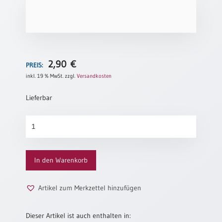
Schulanfang
/
Kindergeburtstag
Konfirmation
/
2,90
€
PREIS:
Firmung
inkl. 19 % MwSt.
zzgl.
Versandkosten
/
Erstkommunion
Lieferbar
Liebe
/
A4-
(Jubel)Hochzeit
POSTER-
Jahreslosung
Einzug
2026
Frühjahr
In den Warenkorb
–
/
Neue
Ostern
Erde
Artikel zum Merkzettel hinzufügen
Menge
Weihnachten
/
Dieser Artikel ist auch enthalten in:
Jahreswechsel