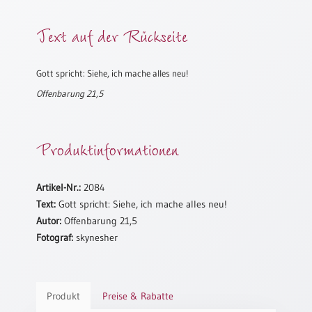
Meditation
Text auf der Rückseite
/
Stille
Zeit
Gott spricht: Siehe, ich mache alles neu!
Lyrik
/
Offenbarung 21,5
Gedichte
Psalmen
Produktinformationen
/
Bibel
/
Artikel-Nr.:
2084
Gebete
Text:
Gott spricht: Siehe, ich mache alles neu!
Ermutigung
Autor:
Offenbarung 21,5
/
Fotograf:
skynesher
Trost
Trauer
Geburt
Produkt
Preise & Rabatte
/
Taufe