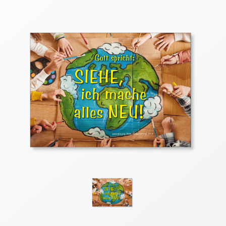
Thomaskarten
Grußkarten
Sortimente
Themen
&
Anlässe
Geburtstag
/
Wünsche
Segenswünsche
Lebensart
Dank
Freundschaft
/
Begleitung