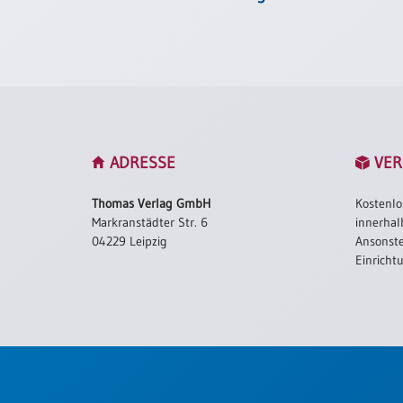
Einzelposter
A3
Sortimente
Hefte
ADRESSE
VER
Jahreslosung
Thomas Verlag GmbH
Kostenlo
Markranstädter Str. 6
innerhal
04229 Leipzig
Ansonste
Restbestände
Einricht
Restbestände
Bücher
Broschüren
Urkundenscheine