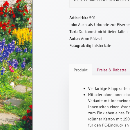
Artikel-Nr.:
501
Info:
Auch als Urkunde zur Eisernen
Text:
Du kannst nicht tiefer fallen
Autor:
Arno Pötzsch
Fotograf:
digitalstock.de
Produkt
Preise & Rabatte
Vierfarbige Klappkarte 
Mit oder ohne Inneneind
Variante mit Inneneindr
Innenseiten einen Vord
zum Einkleben eines Er
(dünner Karton mit 190 
für den PC-Eindruck an