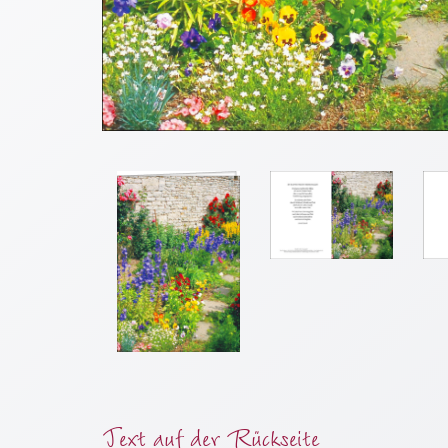
Meditation
/
Stille
Zeit
Lyrik
/
Gedichte
Psalmen
/
Bibel
/
Gebete
Ermutigung
/
Trost
Trauer
Geburt
Text auf der Rückseite
/
Taufe