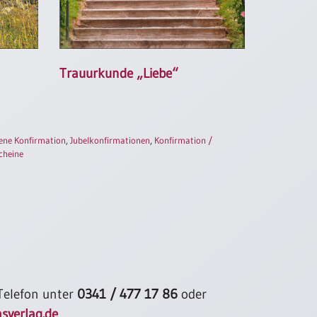
Trauurkunde „Liebe“
ne Konfirmation
,
Jubelkonfirmationen
,
Konfirmation /
cheine
 Telefon unter
0341 / 477 17 86
oder
sverlag.de
.