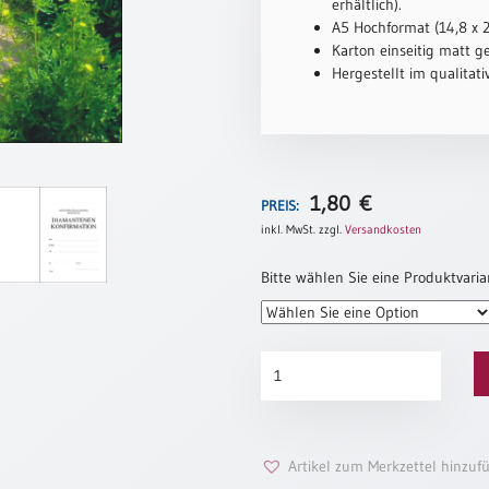
erhältlich).
A5 Hochformat (14,8 x 
Karton einseitig matt ge
Hergestellt im qualitat
1,80
€
PREIS:
inkl. MwSt.
zzgl.
Versandkosten
Bitte wählen Sie eine Produktvaria
Diamantene
Konfirmation
„Gartenpfad“
Menge
Artikel zum Merkzettel hinzuf