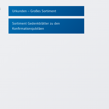
:
Urkunden – Großes Sortiment
Sortiment Gedenkblätter zu den
Konfirmationsjubiläen