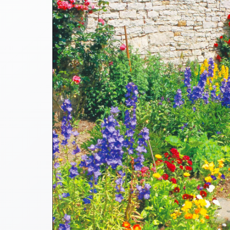
Thomaskarten
Grußkarten
Sortimente
Themen
&
Anlässe
Geburtstag
/
Wünsche
Segenswünsche
Lebensart
Dank
Freundschaft
/
Begleitung