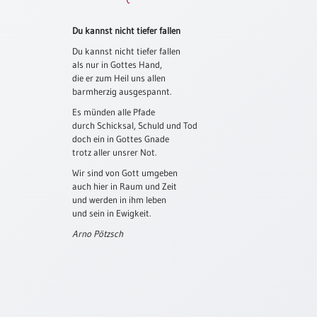
Schulanfang
Du kannst nicht tiefer fallen
/
Kindergeburtstag
Du kannst nicht tiefer fallen
als nur in Gottes Hand,
Konfirmation
die er zum Heil uns allen
/
barmherzig ausgespannt.
Firmung
Es münden alle Pfade
/
durch Schicksal, Schuld und Tod
Erstkommunion
doch ein in Gottes Gnade
trotz aller unsrer Not.
Liebe
/
Wir sind von Gott umgeben
(Jubel)Hochzeit
auch hier in Raum und Zeit
und werden in ihm leben
Einzug
und sein in Ewigkeit.
Frühjahr
Arno Pötzsch
/
Ostern
Weihnachten
/
Jahreswechsel