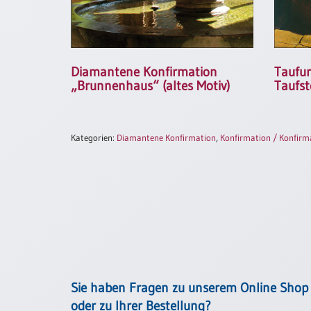
/
Eheschliessung
/
Hochzeitsjubiläum
neutrale
Taufu
Diamantene Konfirmation
Urkunden
Taufst
„Brunnenhaus“ (altes Motiv)
Abendmahlszulassung
/
Kirchen(wieder)eintritt
Kategorien:
Diamantene Konfirmation
,
Konfirmation / Konfirm
PC-
Urkunden
Poster
Neuerscheinungen
Einzelposter
Sie haben Fragen zu unserem Online Shop
A4
oder zu Ihrer Bestellung?