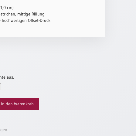
21,0 cm)
strichen, mittige Rillung
iv hochwertigen Offset-Druck
nte aus.
In den Warenkorb
ügen