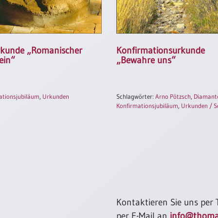
rkunde „Romanischer
Konfirmationsurkunde
ein“
„Bewahre uns“
ationsjubiläum
,
Urkunden
Schlagwörter:
Arno Pötzsch
,
Diamante
Konfirmationsjubiläum
,
Urkunden / S
Kontaktieren Sie uns per
per E-Mail an
info@thoma