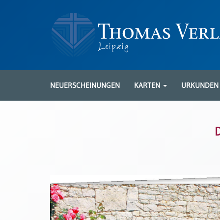
Neuerscheinungen
Karten
NEUERSCHEINUNGEN
KARTEN
URKUNDE
Kartenarten
Neuerscheinungen
Leipziger
Karten
Trauerkarten
/
Ewigkeitssonntag
Bibelkarten
Spruchkarten