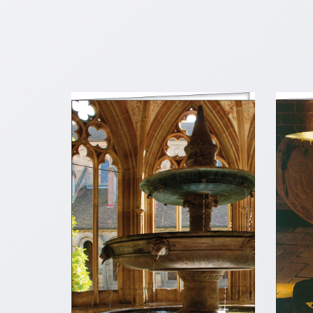
Neutral
Urkunden
Sortimente
Neuerscheinungen
Themen
&
Anlässe
Taufe
/
Patenamt
Konfirmation
/
Konfirmationsjubiläum
Trauung