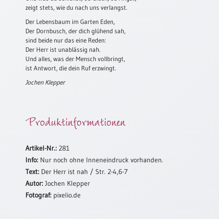
zeigt stets, wie du nach uns verlangst.
Neutral
Der Lebensbaum im Garten Eden,
Der Dornbusch, der dich glühend sah,
Urkunden
sind beide nur das eine Reden:
Der Herr ist unablässig nah.
Sortimente
Und alles, was der Mensch vollbringt,
ist Antwort, die dein Ruf erzwingt.
Neuerscheinungen
Jochen Klepper
Themen
&
Produktinformationen
Anlässe
Taufe
Artikel-Nr.:
281
/
Patenamt
Info:
Nur noch ohne Inneneindruck vorhanden.
Text:
Der Herr ist nah / Str. 2-4,6-7
Konfirmation
Autor:
Jochen Klepper
/
Konfirmationsjubiläum
Fotograf:
pixelio.de
Trauung