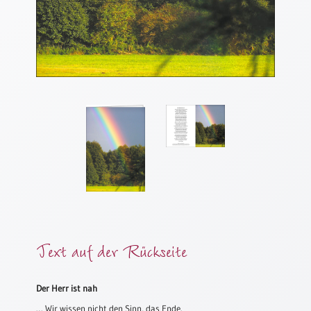
Meditation
/
Stille
Zeit
Lyrik
/
Gedichte
Psalmen
/
Bibel
/
Gebete
Ermutigung
/
Trost
Text auf der Rückseite
Trauer
Geburt
Der Herr ist nah
/
… Wir wissen nicht den Sinn, das Ende.
Taufe