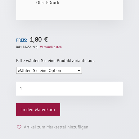
Offset-Druck
Einzelposter
A3
Sortimente
1,80
€
PREIS:
Hefte
inkl. MwSt.
zzgl.
Versandkosten
Bitte wählen Sie eine Produktvariante aus.
Jahreslosung
Diamantene
Restbestände
Konfirmation
„Regenbogen“
Menge
Restbestände
In den Warenkorb
Bücher
Artikel zum Merkzettel hinzufügen
Broschüren
Urkundenscheine