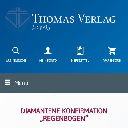
Neuerscheinungen
Karten
ARTIKELSUCHE
MEIN KONTO
MERKZETTEL
WARENKORB
Kartenarten
Neuerscheinungen
Menü
Leipziger
Karten
Trauerkarten
/
Ewigkeitssonntag
DIAMANTENE KONFIRMATION
„REGENBOGEN“
Bibelkarten
Spruchkarten