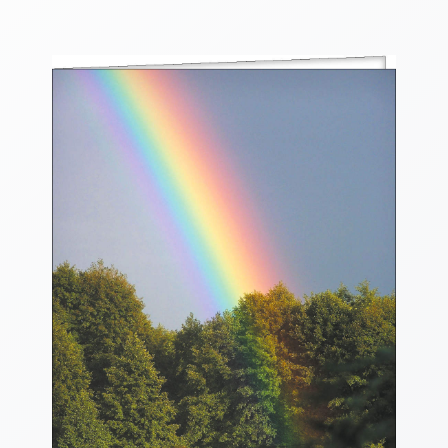
Thomaskarten
Grußkarten
Sortimente
Themen
&
Anlässe
Geburtstag
/
Wünsche
Segenswünsche
Lebensart
Dank
Freundschaft
/
Begleitung