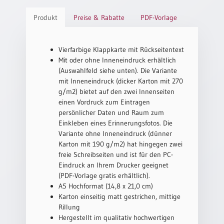
/
Eheschliessung
Produkt
Preise & Rabatte
PDF-Vorlage
/
Hochzeitsjubiläum
neutrale
Vierfarbige Klappkarte mit Rückseitentext
Urkunden
Mit oder ohne Inneneindruck erhältlich
(Auswahlfeld siehe unten). Die Variante
Abendmahlszulassung
mit Inneneindruck (dicker Karton mit 270
/
g/m2) bietet auf den zwei Innenseiten
Kirchen(wieder)eintritt
einen Vordruck zum Eintragen
persönlicher Daten und Raum zum
Einkleben eines Erinnerungsfotos. Die
PC-
Variante ohne Inneneindruck (dünner
Urkunden
Karton mit 190 g/m2) hat hingegen zwei
freie Schreibseiten und ist für den PC-
Eindruck an Ihrem Drucker geeignet
Poster
(PDF-Vorlage gratis erhältlich).
A5 Hochformat (14,8 x 21,0 cm)
Neuerscheinungen
Karton einseitig matt gestrichen, mittige
Einzelposter
Rillung
A4
Hergestellt im qualitativ hochwertigen