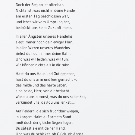
Doch der Beginn ist offenbar.
Schulanfang
Nichts ist, was nicht in deine Hände
/
am ersten Tag beschlossen war,
Kindergeburtstag
und leben wir vom Ursprung her,
bedrückt uns keine Zukunft mehr.
Konfirmation
In allen Ängsten unseres Handelns
/
siegt immer noch dein ewiger Plan.
Firmung
In allen Wirren unseres Wandelns
/
ziehst du noch immer deine Bahn.
Erstkommunion
Und was wir leiden, was wir tun:
Wir können nichts als in dir ruhn.
Liebe
/
Hast du uns Haus und Gut gegeben,
(Jubel)Hochzeit
hast du uns arm und leer gemacht –,
das milde und das harte Leben,
Einzug
sind beide, Herr, von dir bedacht.
Was du uns nimmst, was du uns schenkst,
Frühjahr
verkündet uns, daß du uns lenkst. …
/
Ostern
Auf Feldern, die sich fruchtbar wiegen,
in kargem Halm auf armem Sand
Weihnachten
muß doch der gleiche Segen liegen:
/
Du sätest sie mit deiner Hand.
Jahreswechsel
Und was du schickst, ob Glück, ob Angst,