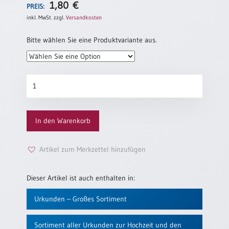
1,80
€
PREIS:
Einzelposter
A3
inkl. MwSt.
zzgl.
Versandkosten
Sortimente
Bitte wählen Sie eine Produktvariante aus.
Hefte
Gedenkblatt
für
Trauzeugen
Jahreslosung
„Den
In den Warenkorb
Liebenden“
(Trauung)
Restbestände
Menge
Artikel zum Merkzettel hinzufügen
Restbestände
Dieser Artikel ist auch enthalten in:
Bücher
Urkunden – Großes Sortiment
Broschüren
Sortiment aller Urkunden zur Hochzeit und den
Urkundenscheine