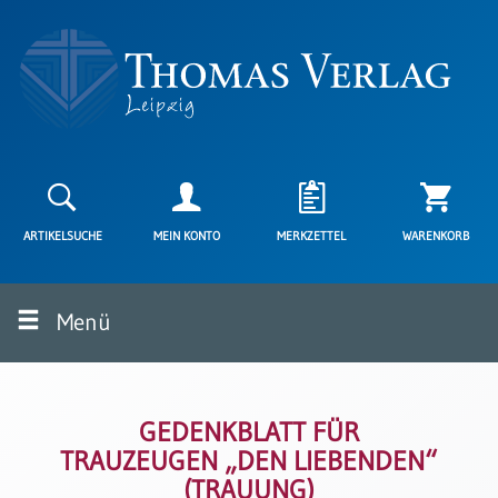
Neuerscheinungen
Karten
ARTIKELSUCHE
MEIN KONTO
MERKZETTEL
WARENKORB
Kartenarten
Neuerscheinungen
Menü
Leipziger
Karten
Trauerkarten
/
Ewigkeitssonntag
GEDENKBLATT FÜR
TRAUZEUGEN „DEN LIEBENDEN“
Bibelkarten
(TRAUUNG)
Spruchkarten