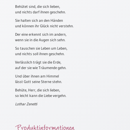
Behütet sind, die sich lieben,
Schulanfang
und nichts darf ihnen geschehn.
/
Sie halten sich an den Händen
Kindergeburtstag
und können ihr Glück nicht verstehn.
Konfirmation
Der eine erkennt sich im andern,
/
wenn sie in die Augen sich sehn.
Firmung
/
So tauschen sie Leben um Leben,
und nichts soll ihnen geschehn.
Erstkommunion
Verlässlich trägt sie die Erde,
Liebe
auf der sie wie Träumende gehn.
/
(Jubel)Hochzeit
Und über ihnen am Himmel
lässt Gott seine Sterne stehn.
Einzug
Behüte, Herr, die sich lieben,
Frühjahr
so leicht kann die Liebe vergehn.
/
Lothar Zenetti
Ostern
Weihnachten
/
Produktinformationen
Jahreswechsel