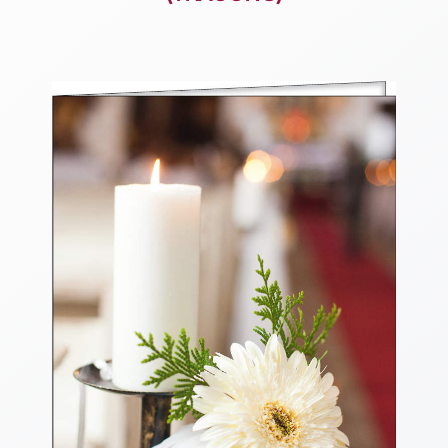
Thomaskarten
Grußkarten
Sortimente
Themen
&
Anlässe
Geburtstag
/
Wünsche
Segenswünsche
Lebensart
Dank
Freundschaft
/
Begleitung