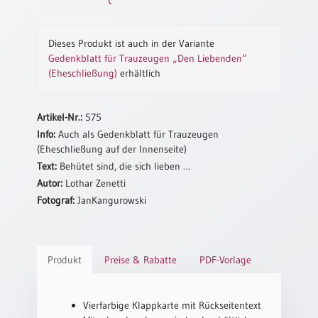
Neutral
Dieses Produkt ist auch in der Variante
Urkunden
Gedenkblatt für Trauzeugen „Den Liebenden“
(Eheschließung)
erhältlich
Sortimente
Neuerscheinungen
Artikel-Nr.:
575
Info:
Auch als Gedenkblatt für Trauzeugen
Themen
(Eheschließung auf der Innenseite)
&
Text:
Behütet sind, die sich lieben …
Anlässe
Autor:
Lothar Zenetti
Fotograf:
JanKangurowski
Taufe
/
Patenamt
Konfirmation
Produkt
Preise & Rabatte
PDF-Vorlage
/
Konfirmationsjubiläum
Trauung
Vierfarbige Klappkarte mit Rückseitentext