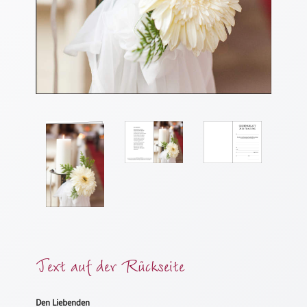
Meditation
/
Stille
Zeit
Lyrik
/
Gedichte
Psalmen
/
Bibel
/
Gebete
Ermutigung
/
Trost
Trauer
Text auf der Rückseite
Geburt
/
Den Liebenden
Taufe