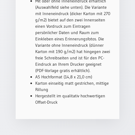
/
Mit oder ohne Inneneindruck erhältlich
Eheschliessung
(Auswahlfeld siehe unten). Die Variante
/
mit Inneneindruck (dicker Karton mit 270
Hochzeitsjubiläum
g/m2) bietet auf den zwei Innenseiten
einen Vordruck zum Eintragen
neutrale
persönlicher Daten und Raum zum
Urkunden
Einkleben eines Erinnerungsfotos. Die
Abendmahlszulassung
Variante ohne Inneneindruck (dünner
/
Karton mit 190 g/m2) hat hingegen zwei
Kirchen(wieder)eintritt
freie Schreibseiten und ist für den PC-
Eindruck an Ihrem Drucker geeignet
(PDF-Vorlage gratis erhältlich).
PC-
A5 Hochformat (14,8 x 21,0 cm)
Urkunden
Karton einseitig matt gestrichen, mittige
Rillung
Hergestellt im qualitativ hochwertigen
Offset-Druck
Poster
Neuerscheinungen
Einzelposter
A4