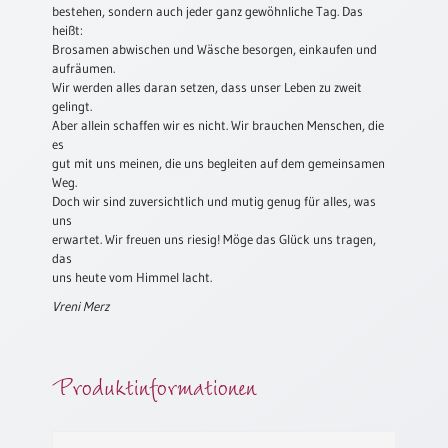
bestehen, sondern auch jeder ganz gewöhnliche Tag. Das
Neutral
heißt:
Brosamen abwischen und Wäsche besorgen, einkaufen und
aufräumen.
Urkunden
Wir werden alles daran setzen, dass unser Leben zu zweit
gelingt.
Sortimente
Aber allein schaffen wir es nicht. Wir brauchen Menschen, die
Neuerscheinungen
es
gut mit uns meinen, die uns begleiten auf dem gemeinsamen
Weg.
Doch wir sind zuversichtlich und mutig genug für alles, was
Themen
uns
&
erwartet. Wir freuen uns riesig! Möge das Glück uns tragen,
Anlässe
das
uns heute vom Himmel lacht.
Taufe
/
Vreni Merz
Patenamt
Konfirmation
Produktinformationen
/
Konfirmationsjubiläum
Trauung