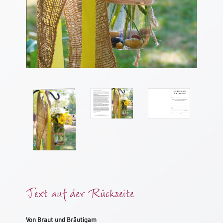
Meditation
/
Stille
Zeit
Lyrik
/
Gedichte
Psalmen
/
Bibel
/
Gebete
Ermutigung
/
Trost
Trauer
Text auf der Rückseite
Geburt
/
Von Braut und Bräutigam
Taufe