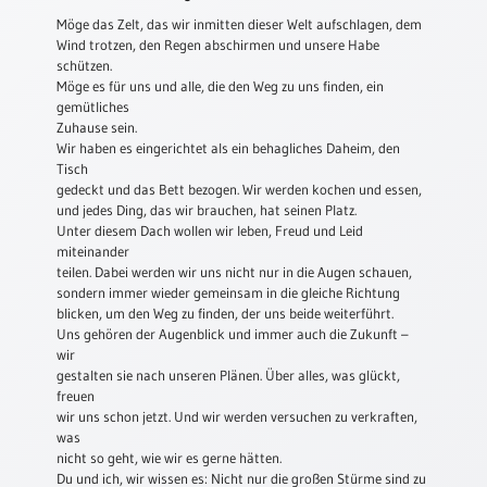
Möge das Zelt, das wir inmitten dieser Welt aufschlagen, dem
Schulanfang
Wind trotzen, den Regen abschirmen und unsere Habe
/
schützen.
Kindergeburtstag
Möge es für uns und alle, die den Weg zu uns finden, ein
gemütliches
Konfirmation
Zuhause sein.
/
Wir haben es eingerichtet als ein behagliches Daheim, den
Firmung
Tisch
/
gedeckt und das Bett bezogen. Wir werden kochen und essen,
Erstkommunion
und jedes Ding, das wir brauchen, hat seinen Platz.
Unter diesem Dach wollen wir leben, Freud und Leid
Liebe
miteinander
/
teilen. Dabei werden wir uns nicht nur in die Augen schauen,
(Jubel)Hochzeit
sondern immer wieder gemeinsam in die gleiche Richtung
blicken, um den Weg zu finden, der uns beide weiterführt.
Einzug
Uns gehören der Augenblick und immer auch die Zukunft –
Frühjahr
wir
/
gestalten sie nach unseren Plänen. Über alles, was glückt,
Ostern
freuen
wir uns schon jetzt. Und wir werden versuchen zu verkraften,
Weihnachten
was
/
nicht so geht, wie wir es gerne hätten.
Jahreswechsel
Du und ich, wir wissen es: Nicht nur die großen Stürme sind zu