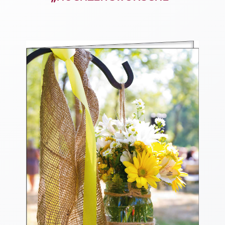
Thomaskarten
Grußkarten
Sortimente
Themen
&
Anlässe
Geburtstag
/
Wünsche
Segenswünsche
Lebensart
Dank
Freundschaft
/
Begleitung