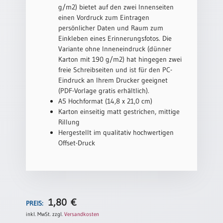
g/m2) bietet auf den zwei Innenseiten
Einzelposter
einen Vordruck zum Eintragen
A3
persönlicher Daten und Raum zum
Sortimente
Einkleben eines Erinnerungsfotos. Die
Variante ohne Inneneindruck (dünner
Karton mit 190 g/m2) hat hingegen zwei
Hefte
freie Schreibseiten und ist für den PC-
Eindruck an Ihrem Drucker geeignet
(PDF-Vorlage gratis erhältlich).
Jahreslosung
A5 Hochformat (14,8 x 21,0 cm)
Karton einseitig matt gestrichen, mittige
Rillung
Hergestellt im qualitativ hochwertigen
Restbestände
Offset-Druck
Restbestände
Bücher
1,80
€
PREIS:
Broschüren
inkl. MwSt.
zzgl.
Versandkosten
Urkundenscheine