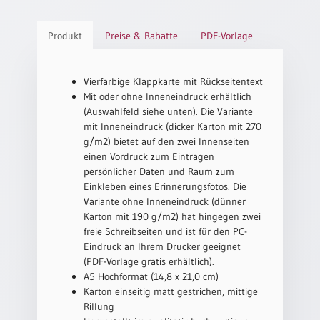
/
Eheschliessung
/
Produkt
Preise & Rabatte
PDF-Vorlage
Hochzeitsjubiläum
neutrale
Vierfarbige Klappkarte mit Rückseitentext
Urkunden
Mit oder ohne Inneneindruck erhältlich
Abendmahlszulassung
(Auswahlfeld siehe unten). Die Variante
/
mit Inneneindruck (dicker Karton mit 270
Kirchen(wieder)eintritt
g/m2) bietet auf den zwei Innenseiten
einen Vordruck zum Eintragen
persönlicher Daten und Raum zum
PC-
Einkleben eines Erinnerungsfotos. Die
Urkunden
Variante ohne Inneneindruck (dünner
Karton mit 190 g/m2) hat hingegen zwei
freie Schreibseiten und ist für den PC-
Poster
Eindruck an Ihrem Drucker geeignet
(PDF-Vorlage gratis erhältlich).
Neuerscheinungen
A5 Hochformat (14,8 x 21,0 cm)
Karton einseitig matt gestrichen, mittige
Einzelposter
Rillung
A4