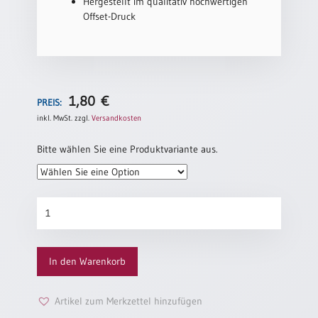
Hergestellt im qualitativ hochwertigen
Einzelposter
Offset-Druck
A3
Sortimente
Hefte
1,80
€
PREIS:
inkl. MwSt.
zzgl.
Versandkosten
Jahreslosung
Bitte wählen Sie eine Produktvariante aus.
Restbestände
Goldene
Konfirmation
„Hoffen“
Restbestände
Menge
In den Warenkorb
Bücher
Broschüren
Artikel zum Merkzettel hinzufügen
Urkundenscheine