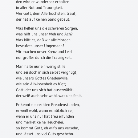
den wird er wunderbar erhalten
in aller Not und Traurigkeit.
Schulanfang
Wer Gott, dem Allerhöchsten, traut,
/
der hat auf keinen Sand gebaut.
Kindergeburtstag
Was helfen uns die schweren Sorgen,
Konfirmation
was hilft uns unser Weh und Ach?
/
Was hilft es, daß wir alle Morgen
Firmung
beseufzen unser Ungemach?
/
Wir machen unser Kreuz und Leid
Erstkommunion
nur größer durch die Traurigkeit.
Man halte nur ein wenig stille
Liebe
und sei doch in sich selbst vergnügt,
/
wie unsers Gottes Gnadenwille,
(Jubel)Hochzeit
wie sein Allwissenheit es fügt;
Einzug
Gott, der uns sich hat auserwählt,
der weiß auch sehr wohl, was uns fehlt.
Frühjahr
Er kennt die rechten Freudenstunden,
/
er weiß wohl, wann es nützlich sei;
Ostern
wenn er uns nur hat treu erfunden
Weihnachten
und merket keine Heuchelei,
/
so kommt Gott, eh wir’s uns versehn,
und lässet uns viel Guts geschehn.
Jahreswechsel