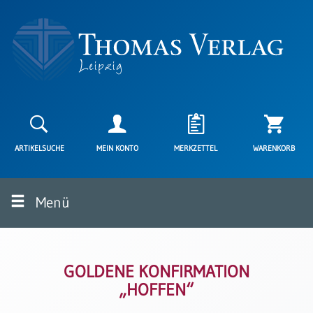
Neuerscheinungen
Karten
ARTIKELSUCHE
MEIN KONTO
MERKZETTEL
WARENKORB
Kartenarten
Neuerscheinungen
Menü
Leipziger
Karten
Trauerkarten
/
Ewigkeitssonntag
GOLDENE KONFIRMATION
„HOFFEN“
Bibelkarten
Spruchkarten