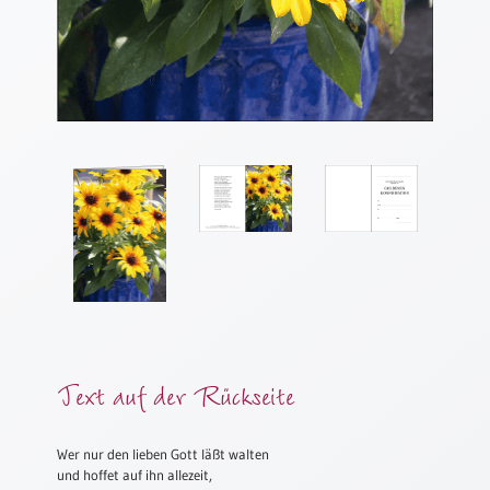
Meditation
/
Stille
Zeit
Lyrik
/
Gedichte
Psalmen
/
Bibel
/
Gebete
Ermutigung
/
Trost
Text auf der Rückseite
Trauer
Geburt
Wer nur den lieben Gott läßt walten
/
und hoffet auf ihn allezeit,
Taufe