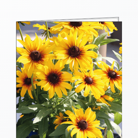
Thomaskarten
Grußkarten
Sortimente
Themen
&
Anlässe
Geburtstag
/
Wünsche
Segenswünsche
Lebensart
Dank
Freundschaft
/
Begleitung