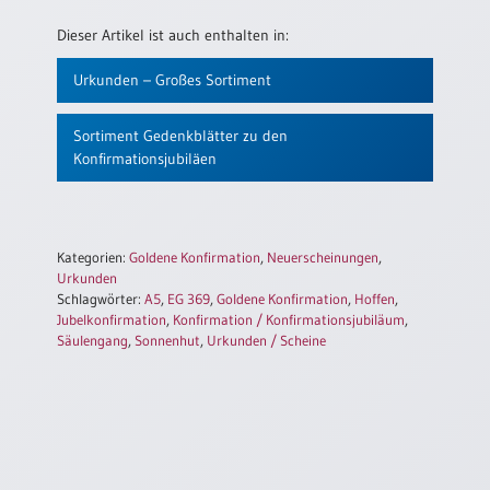
Dieser Artikel ist auch enthalten in:
Urkunden – Großes Sortiment
Sortiment Gedenkblätter zu den
Konfirmationsjubiläen
Kategorien:
Goldene Konfirmation
,
Neuerscheinungen
,
Urkunden
Schlagwörter:
A5
,
EG 369
,
Goldene Konfirmation
,
Hoffen
,
Jubelkonfirmation
,
Konfirmation / Konfirmationsjubiläum
,
Säulengang
,
Sonnenhut
,
Urkunden / Scheine