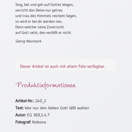
Sing, bet und geh auf Gottes Wegen,
Neutral
verricht das Deine nur getreu
und trau des Himmels reichem Segen,
so wird er bei dir werden neu.
Urkunden
Denn welcher seine Zuversicht
auf Gott setzt, den verläßt er nicht.
Sortimente
Georg Neumark
Neuerscheinungen
Themen
&
Dieser Artikel ist auch mit altem Foto verfügbar.
Anlässe
Produktinformationen
Taufe
/
Patenamt
Artikel-Nr.:
240_2
Konfirmation
Text:
Wer nur den lieben Gott läßt walten
/
Autor:
EG 369,1-4.7
Konfirmationsjubiläum
Fotograf:
Keikona
Trauung