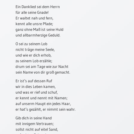
Ein Danklied sei dem Herrn
Schulanfang
für alle seine Gnade!
/
Er waltet nah und fern,
Kindergeburtstag
kennt alle unsre Pfade;
ganz ohne Maß ist seine Huld
Konfirmation
und allbarmherzige Geduld.
/
Firmung
O sei zu seinem Lob
nicht träge meine Seele,
/
und wie er dich erhob,
Erstkommunion
zu seinem Lob erzähle;
Liebe
drum sei am Tage wie zur Nacht
/
sein Name von dir groß gemacht.
(Jubel)Hochzeit
Er ist’s auf dessen Ruf
wir in dies Leben kamen,
Einzug
und was er rief und schuf,
Frühjahr
er kennt und nennt mit Namen;
/
auf unserm Haupt ein jedes Haar,
Ostern
er hat’s gezählt, er nimmt sein wahr.
Gib dich in seine Hand
Weihnachten
mit innigem Vertrauen;
/
sollst nicht auf eitel Sand,
Jahreswechsel