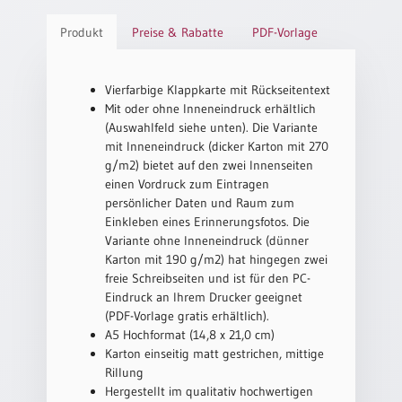
/
Eheschliessung
Produkt
Preise & Rabatte
PDF-Vorlage
/
Hochzeitsjubiläum
neutrale
Vierfarbige Klappkarte mit Rückseitentext
Urkunden
Mit oder ohne Inneneindruck erhältlich
(Auswahlfeld siehe unten). Die Variante
Abendmahlszulassung
mit Inneneindruck (dicker Karton mit 270
/
g/m2) bietet auf den zwei Innenseiten
Kirchen(wieder)eintritt
einen Vordruck zum Eintragen
persönlicher Daten und Raum zum
Einkleben eines Erinnerungsfotos. Die
PC-
Variante ohne Inneneindruck (dünner
Urkunden
Karton mit 190 g/m2) hat hingegen zwei
freie Schreibseiten und ist für den PC-
Eindruck an Ihrem Drucker geeignet
Poster
(PDF-Vorlage gratis erhältlich).
A5 Hochformat (14,8 x 21,0 cm)
Neuerscheinungen
Karton einseitig matt gestrichen, mittige
Einzelposter
Rillung
A4
Hergestellt im qualitativ hochwertigen