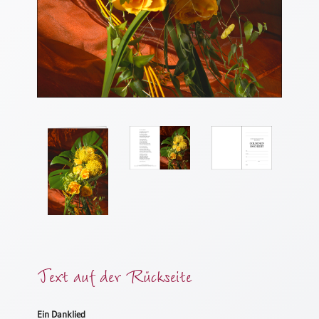
Meditation
/
Stille
Zeit
Lyrik
/
Gedichte
Psalmen
/
Bibel
/
Gebete
Ermutigung
/
Trost
Trauer
Text auf der Rückseite
Geburt
/
Ein Danklied
Taufe