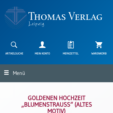
Neuerscheinungen
Karten
ARTIKELSUCHE
MEIN KONTO
MERKZETTEL
WARENKORB
Kartenarten
Neuerscheinungen
Menü
Leipziger
Karten
Trauerkarten
/
Ewigkeitssonntag
GOLDENEN HOCHZEIT
„BLUMENSTRAUSS“ (ALTES M
Bibelkarten
OTIV)
Spruchkarten