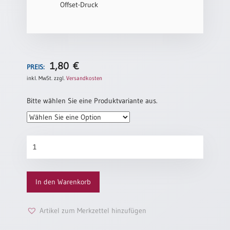
Offset-Druck
Einzelposter
A3
Sortimente
1,80
€
Hefte
PREIS:
inkl. MwSt.
zzgl.
Versandkosten
Bitte wählen Sie eine Produktvariante aus.
Jahreslosung
Goldenen
Restbestände
Hochzeit
„Blumenstrauß“
(altes
Restbestände
In den Warenkorb
Motiv)
Menge
Bücher
Artikel zum Merkzettel hinzufügen
Broschüren
Urkundenscheine