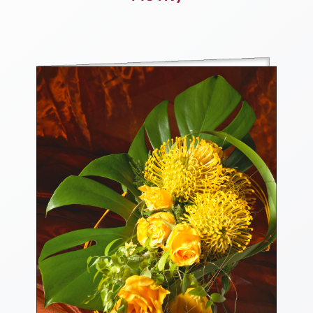
Thomaskarten
Grußkarten
Sortimente
Themen
&
Anlässe
Geburtstag
/
Wünsche
Segenswünsche
Lebensart
Dank
Freundschaft
/
Begleitung