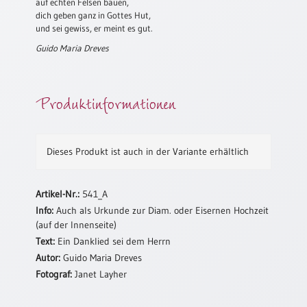
auf echten Felsen bauen,
Neutral
dich geben ganz in Gottes Hut,
und sei gewiss, er meint es gut.
Guido Maria Dreves
Urkunden
Sortimente
Produktinformationen
Neuerscheinungen
Themen
Dieses Produkt ist auch in der Variante
erhältlich
&
Anlässe
Artikel-Nr.:
541_A
Taufe
/
Info:
Auch als Urkunde zur Diam. oder Eisernen Hochzeit
Patenamt
(auf der Innenseite)
Text:
Ein Danklied sei dem Herrn
Konfirmation
Autor:
Guido Maria Dreves
/
Konfirmationsjubiläum
Fotograf:
Janet Layher
Trauung