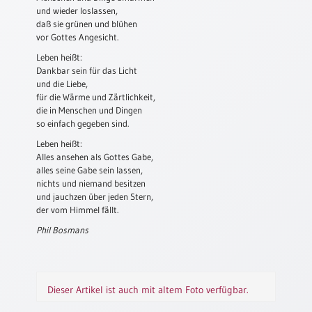
und wieder loslassen,
Schulanfang
daß sie grünen und blühen
/
vor Gottes Angesicht.
Kindergeburtstag
Leben heißt:
Dankbar sein für das Licht
Konfirmation
und die Liebe,
/
für die Wärme und Zärtlichkeit,
Firmung
die in Menschen und Dingen
/
so einfach gegeben sind.
Erstkommunion
Leben heißt:
Liebe
Alles ansehen als Gottes Gabe,
/
alles seine Gabe sein lassen,
(Jubel)Hochzeit
nichts und niemand besitzen
und jauchzen über jeden Stern,
Einzug
der vom Himmel fällt.
Frühjahr
Phil Bosmans
/
Ostern
Weihnachten
/
Dieser Artikel ist auch mit altem Foto verfügbar.
Jahreswechsel