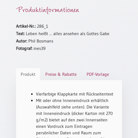
Produktinformationen
Neutral
Urkunden
Artikel-Nr.:
286_1
Text:
Leben heißt ... alles ansehen als Gottes Gabe
Sortimente
Autor:
Phil Bosmans
Neuerscheinungen
Fotograf:
ines39
Themen
&
Anlässe
Produkt
Preise & Rabatte
PDF-Vorlage
Taufe
/
Vierfarbige Klappkarte mit Rückseitentext
Patenamt
Mit oder ohne Inneneindruck erhältlich
(Auswahlfeld siehe unten). Die Variante
Konfirmation
mit Inneneindruck (dicker Karton mit 270
/
g/m2) bietet auf den zwei Innenseiten
Konfirmationsjubiläum
einen Vordruck zum Eintragen
Trauung
persönlicher Daten und Raum zum