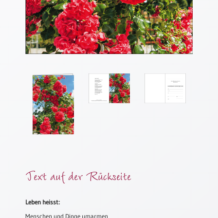
Meditation
/
Stille
Zeit
Lyrik
/
Gedichte
Psalmen
/
Bibel
/
Gebete
Ermutigung
/
Trost
Text auf der Rückseite
Trauer
Geburt
Leben heisst:
/
Menschen und Dinge umarmen
Taufe