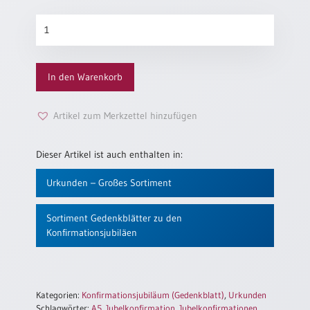
Einzelposter
Konfirmationsjubiläum
A3
„Rosenstrauch“
Sortimente
Menge
In den Warenkorb
Hefte
Artikel zum Merkzettel hinzufügen
Jahreslosung
Dieser Artikel ist auch enthalten in:
Urkunden – Großes Sortiment
Restbestände
Sortiment Gedenkblätter zu den
Konfirmationsjubiläen
Restbestände
Bücher
Broschüren
Kategorien:
Konfirmationsjubiläum (Gedenkblatt)
,
Urkunden
Urkundenscheine
Schlagwörter:
A5
,
Jubelkonfirmation
,
Jubelkonfirmationen
,