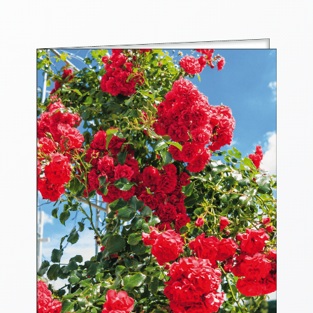
Thomaskarten
Grußkarten
Sortimente
Themen
&
Anlässe
Geburtstag
/
Wünsche
Segenswünsche
Lebensart
Dank
Freundschaft
/
Begleitung