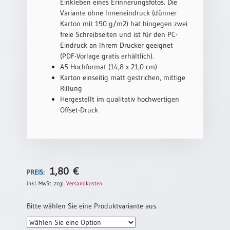
/
Einkleben eines Erinnerungsfotos. Die
Eheschliessung
Variante ohne Inneneindruck (dünner
/
Karton mit 190 g/m2) hat hingegen zwei
Hochzeitsjubiläum
freie Schreibseiten und ist für den PC-
Eindruck an Ihrem Drucker geeignet
neutrale
(PDF-Vorlage gratis erhältlich).
Urkunden
A5 Hochformat (14,8 x 21,0 cm)
Abendmahlszulassung
Karton einseitig matt gestrichen, mittige
/
Rillung
Kirchen(wieder)eintritt
Hergestellt im qualitativ hochwertigen
Offset-Druck
PC-
Urkunden
1,80
€
PREIS:
Poster
inkl. MwSt.
zzgl.
Versandkosten
Neuerscheinungen
Bitte wählen Sie eine Produktvariante aus.
Einzelposter
A4