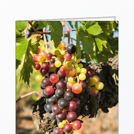
Thomaskarten
Grußkarten
Sortimente
Themen
&
Anlässe
Geburtstag
/
Wünsche
Segenswünsche
Lebensart
Dank
Freundschaft
/
Begleitung