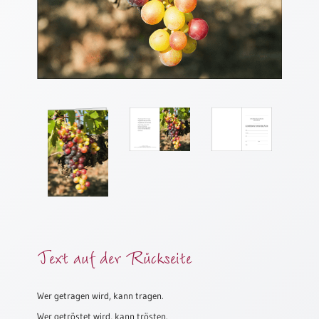
Meditation
/
Stille
Zeit
Lyrik
/
Gedichte
Psalmen
/
Bibel
/
Gebete
Ermutigung
/
Trost
Text auf der Rückseite
Trauer
Geburt
Wer getragen wird, kann tragen.
/
Wer getröstet wird, kann trösten.
Taufe