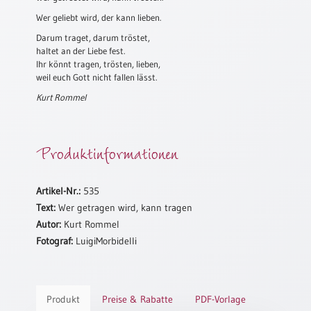
Wer geliebt wird, der kann lieben.
Schulanfang
/
Darum traget, darum tröstet,
Kindergeburtstag
haltet an der Liebe fest.
Ihr könnt tragen, trösten, lieben,
Konfirmation
weil euch Gott nicht fallen lässt.
/
Kurt Rommel
Firmung
/
Erstkommunion
Produktinformationen
Liebe
/
(Jubel)Hochzeit
Artikel-Nr.:
535
Einzug
Text:
Wer getragen wird, kann tragen
Frühjahr
Autor:
Kurt Rommel
/
Fotograf:
LuigiMorbidelli
Ostern
Weihnachten
/
Produkt
Preise & Rabatte
PDF-Vorlage
Jahreswechsel