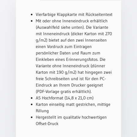
Neutral
Vierfarbige Klappkarte mit Rückseitentext
Mit oder ohne Inneneindruck erhältlich
Urkunden
(Auswahlfeld siehe unten). Die Variante
mit Inneneindruck (dicker Karton mit 270
Sortimente
g/m2) bietet auf den zwei Innenseiten
Neuerscheinungen
einen Vordruck zum Eintragen
persönlicher Daten und Raum zum
Einkleben eines Erinnerungsfotos. Die
Themen
Variante ohne Inneneindruck (dünner
&
Karton mit 190 g/m2) hat hingegen zwei
Anlässe
freie Schreibseiten und ist für den PC-
Eindruck an Ihrem Drucker geeignet
Taufe
(PDF-Vorlage gratis erhältlich).
/
A5 Hochformat (14,8 x 21,0 cm)
Patenamt
Karton einseitig matt gestrichen, mittige
Konfirmation
Rillung
/
Hergestellt im qualitativ hochwertigen
Konfirmationsjubiläum
Offset-Druck
Trauung