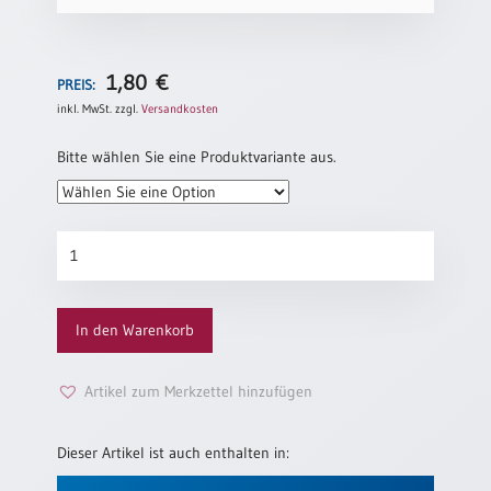
/
Eheschliessung
/
Hochzeitsjubiläum
1,80
€
PREIS:
neutrale
inkl. MwSt.
zzgl.
Versandkosten
Urkunden
Bitte wählen Sie eine Produktvariante aus.
Abendmahlszulassung
/
Kirchen(wieder)eintritt
Konfirmationsjubiläum
„Weinrebe“
PC-
Menge
Urkunden
In den Warenkorb
Poster
Artikel zum Merkzettel hinzufügen
Neuerscheinungen
Einzelposter
Dieser Artikel ist auch enthalten in:
A4