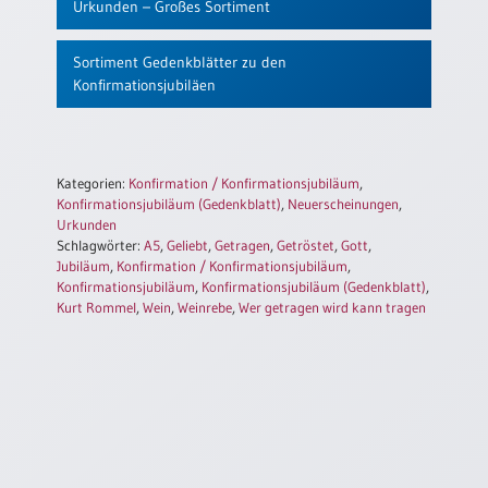
Urkunden – Großes Sortiment
Einzelposter
A3
Sortiment Gedenkblätter zu den
Sortimente
Konfirmationsjubiläen
Hefte
Kategorien:
Konfirmation / Konfirmationsjubiläum
,
Konfirmationsjubiläum (Gedenkblatt)
,
Neuerscheinungen
,
Jahreslosung
Urkunden
Schlagwörter:
A5
,
Geliebt
,
Getragen
,
Getröstet
,
Gott
,
Jubiläum
,
Konfirmation / Konfirmationsjubiläum
,
Konfirmationsjubiläum
,
Konfirmationsjubiläum (Gedenkblatt)
,
Restbestände
Kurt Rommel
,
Wein
,
Weinrebe
,
Wer getragen wird kann tragen
Restbestände
Bücher
Broschüren
Urkundenscheine