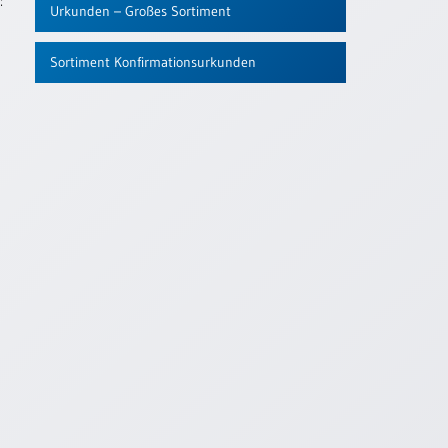
:
Urkunden – Großes Sortiment
Sortiment Konfirmationsurkunden