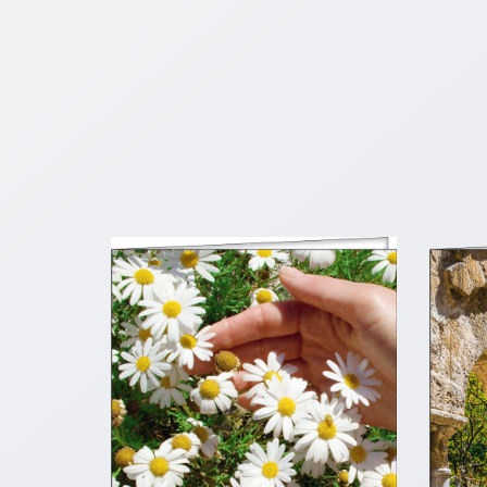
Neutral
Urkunden
Sortimente
Neuerscheinungen
Themen
&
Anlässe
Taufe
/
Patenamt
Konfirmation
/
Konfirmationsjubiläum
Trauung