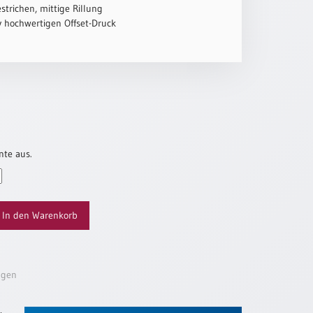
strichen, mittige Rillung
iv hochwertigen Offset-Druck
nte aus.
In den Warenkorb
ügen