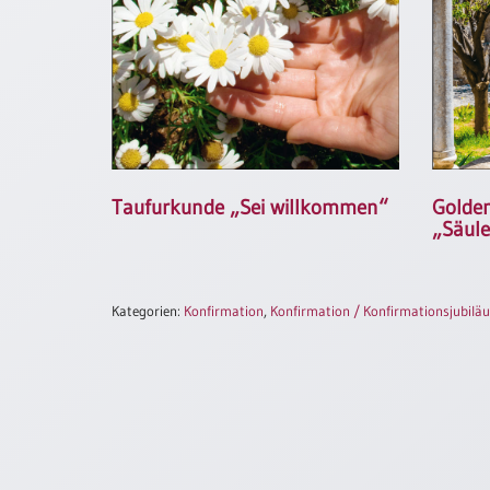
/
Eheschliessung
/
Hochzeitsjubiläum
neutrale
Urkunden
Abendmahlszulassung
/
Taufurkunde „Sei willkommen“
Golden
Kirchen(wieder)eintritt
„Säul
PC-
Urkunden
Kategorien:
Konfirmation
,
Konfirmation / Konfirmationsjubilä
Poster
Neuerscheinungen
Einzelposter
A4