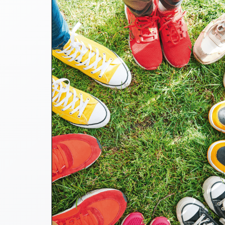
Thomaskarten
Grußkarten
Sortimente
Themen
&
Anlässe
Geburtstag
/
Wünsche
Segenswünsche
Lebensart
Dank
Freundschaft
/
Begleitung