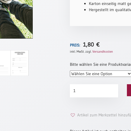
Karton einseitig matt ge
Hergestellt im qualitat
1,80
€
PREIS:
inkl. MwSt.
zzgl.
Versandkosten
Bitte wählen Sie eine Produktvaria
Konfirmationsurkunde
„Geh
dein
Weg“
Menge
Artikel zum Merkzettel hinzuf