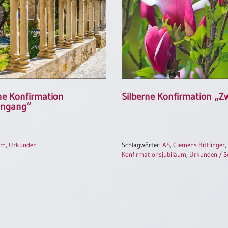
Silberne Konfirmation „Z
e Konfirmation
engang“
um
,
Urkunden
Schlagwörter:
A5
,
Clemens Bittlinger
,
Konfirmationsjubiläum
,
Urkunden / S