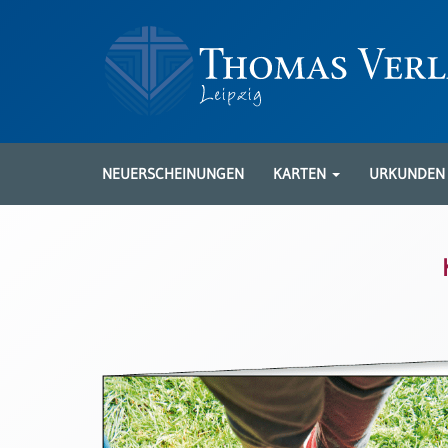
Neuerscheinungen
Karten
NEUERSCHEINUNGEN
KARTEN
URKUNDE
Kartenarten
Neuerscheinungen
Leipziger
Karten
Trauerkarten
/
Ewigkeitssonntag
Bibelkarten
Spruchkarten