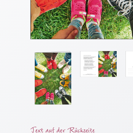
Meditation
/
Stille
Zeit
Lyrik
/
Gedichte
Psalmen
/
Bibel
/
Gebete
Ermutigung
/
Trost
Trauer
Geburt
Text auf der Rückseite
/
Taufe