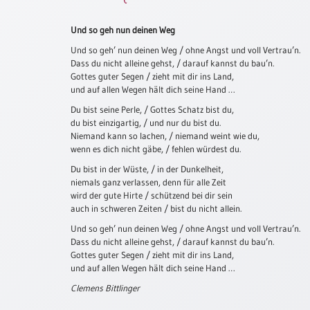
Schulanfang
Und so geh nun deinen Weg
/
Kindergeburtstag
Und so geh’ nun deinen Weg / ohne Angst und voll Vertrau’n.
Dass du nicht alleine gehst, / darauf kannst du bau’n.
Konfirmation
Gottes guter Segen / zieht mit dir ins Land,
/
und auf allen Wegen hält dich seine Hand …
Firmung
Du bist seine Perle, / Gottes Schatz bist du,
/
du bist einzigartig, / und nur du bist du.
Erstkommunion
Niemand kann so lachen, / niemand weint wie du,
wenn es dich nicht gäbe, / fehlen würdest du.
Liebe
/
Du bist in der Wüste, / in der Dunkelheit,
(Jubel)Hochzeit
niemals ganz verlassen, denn für alle Zeit
wird der gute Hirte / schützend bei dir sein
Einzug
auch in schweren Zeiten / bist du nicht allein.
Frühjahr
Und so geh’ nun deinen Weg / ohne Angst und voll Vertrau’n.
/
Dass du nicht alleine gehst, / darauf kannst du bau’n.
Ostern
Gottes guter Segen / zieht mit dir ins Land,
und auf allen Wegen hält dich seine Hand …
Weihnachten
/
Clemens Bittlinger
Jahreswechsel