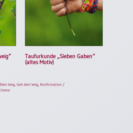
weig“
Taufurkunde „Sieben Gaben“
(altes Motiv)
Dein Weg
,
Geh dein Weg
,
Konfirmation /
cheine