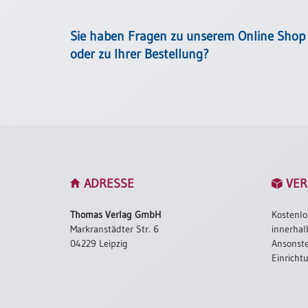
Einzelposter
A3
Sie haben Fragen zu unserem Online Shop
Sortimente
oder zu Ihrer Bestellung?
Hefte
Jahreslosung
ADRESSE
VER
Restbestände
Thomas Verlag GmbH
Kostenlo
Markranstädter Str. 6
innerhal
Restbestände
04229 Leipzig
Ansonste
Einricht
Bücher
Broschüren
Urkundenscheine