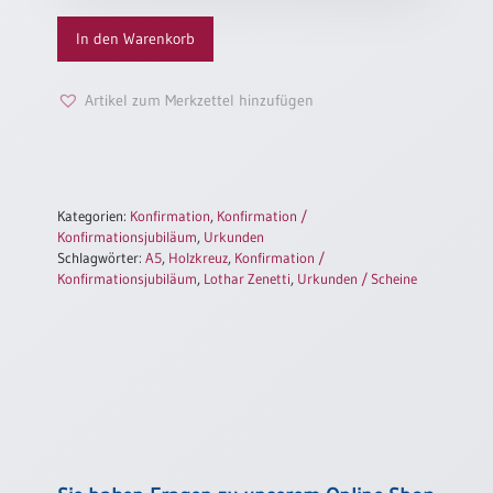
Einzelposter
In den Warenkorb
A3
Sortimente
Artikel zum Merkzettel hinzufügen
Hefte
Kategorien:
Konfirmation
,
Konfirmation /
Jahreslosung
Konfirmationsjubiläum
,
Urkunden
Schlagwörter:
A5
,
Holzkreuz
,
Konfirmation /
Konfirmationsjubiläum
,
Lothar Zenetti
,
Urkunden / Scheine
Restbestände
Restbestände
Bücher
Broschüren
Urkundenscheine