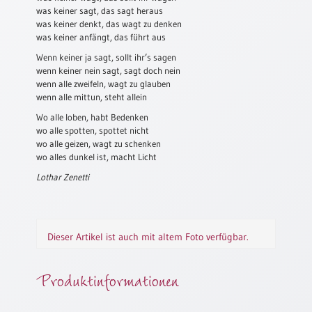
was keiner sagt, das sagt heraus
Schulanfang
was keiner denkt, das wagt zu denken
/
was keiner anfängt, das führt aus
Kindergeburtstag
Wenn keiner ja sagt, sollt ihr’s sagen
wenn keiner nein sagt, sagt doch nein
Konfirmation
wenn alle zweifeln, wagt zu glauben
/
wenn alle mittun, steht allein
Firmung
/
Wo alle loben, habt Bedenken
Erstkommunion
wo alle spotten, spottet nicht
wo alle geizen, wagt zu schenken
Liebe
wo alles dunkel ist, macht Licht
/
Lothar Zenetti
(Jubel)Hochzeit
Einzug
Frühjahr
Dieser Artikel ist auch mit altem Foto verfügbar.
/
Ostern
Produktinformationen
Weihnachten
/
Jahreswechsel