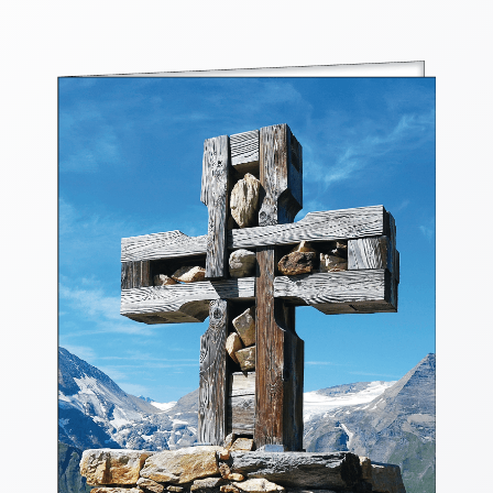
Thomaskarten
Grußkarten
Sortimente
Themen
&
Anlässe
Geburtstag
/
Wünsche
Segenswünsche
Lebensart
Dank
Freundschaft
/
Begleitung