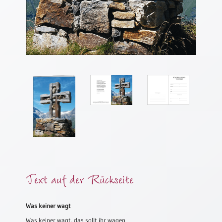
Meditation
/
Stille
Zeit
Lyrik
/
Gedichte
Psalmen
/
Bibel
/
Gebete
Ermutigung
/
Trost
Text auf der Rückseite
Trauer
Geburt
Was keiner wagt
/
Was keiner wagt, das sollt ihr wagen
Taufe