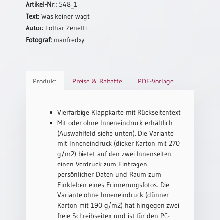
Artikel-Nr.:
548_1
Neutral
Text:
Was keiner wagt
Autor:
Lothar Zenetti
Urkunden
Fotograf:
manfredxy
Sortimente
Neuerscheinungen
Produkt
Preise & Rabatte
PDF-Vorlage
Themen
&
Vierfarbige Klappkarte mit Rückseitentext
Anlässe
Mit oder ohne Inneneindruck erhältlich
(Auswahlfeld siehe unten). Die Variante
Taufe
mit Inneneindruck (dicker Karton mit 270
/
g/m2) bietet auf den zwei Innenseiten
Patenamt
einen Vordruck zum Eintragen
persönlicher Daten und Raum zum
Konfirmation
Einkleben eines Erinnerungsfotos. Die
/
Variante ohne Inneneindruck (dünner
Konfirmationsjubiläum
Karton mit 190 g/m2) hat hingegen zwei
Trauung
freie Schreibseiten und ist für den PC-