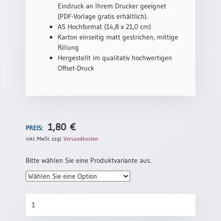
/
Eindruck an Ihrem Drucker geeignet
Eheschliessung
(PDF-Vorlage gratis erhältlich).
/
A5 Hochformat (14,8 x 21,0 cm)
Hochzeitsjubiläum
Karton einseitig matt gestrichen, mittige
neutrale
Rillung
Urkunden
Hergestellt im qualitativ hochwertigen
Offset-Druck
Abendmahlszulassung
/
Kirchen(wieder)eintritt
PC-
1,80
€
PREIS:
Urkunden
inkl. MwSt.
zzgl.
Versandkosten
Bitte wählen Sie eine Produktvariante aus.
Poster
Neuerscheinungen
Konfirmationsurkunde
Einzelposter
„Holzkreuz“
A4
Menge