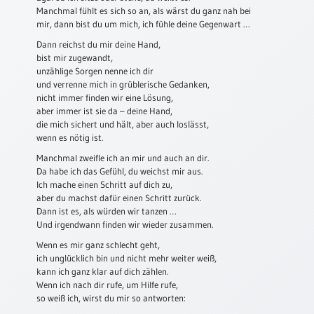
Manchmal fühlt es sich so an, als wärst du ganz nah bei
Schulanfang
mir, dann bist du um mich, ich fühle deine Gegenwart …
/
Dann reichst du mir deine Hand,
Kindergeburtstag
bist mir zugewandt,
unzählige Sorgen nenne ich dir
Konfirmation
und verrenne mich in grüblerische Gedanken,
/
nicht immer finden wir eine Lösung,
Firmung
aber immer ist sie da – deine Hand,
/
die mich sichert und hält, aber auch loslässt,
Erstkommunion
wenn es nötig ist.
Liebe
Manchmal zweifle ich an mir und auch an dir.
/
Da habe ich das Gefühl, du weichst mir aus.
(Jubel)Hochzeit
Ich mache einen Schritt auf dich zu,
aber du machst dafür einen Schritt zurück.
Einzug
Dann ist es, als würden wir tanzen …
Und irgendwann finden wir wieder zusammen.
Frühjahr
/
Wenn es mir ganz schlecht geht,
Ostern
ich unglücklich bin und nicht mehr weiter weiß,
kann ich ganz klar auf dich zählen.
Weihnachten
Wenn ich nach dir rufe, um Hilfe rufe,
/
so weiß ich, wirst du mir so antworten:
Jahreswechsel