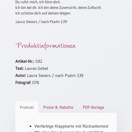
Du rufst mich, ich höre dich.
Neutral
Ich bin bei dir. Ich bin deine Zuversicht, deine Zuflucht.
Ich schütze dich auf deinen Wegen.
Laura Sievers / nach Psalm 139
Urkunden
Sortimente
Produktinformationen
Neuerscheinungen
Themen
Artikel-Nr.:
592
&
Text:
Lauras Gebet
Anlässe
Autor:
Laura Sievers / nach Psalm 139
Fotograf:
O76
Taufe
/
Patenamt
Konfirmation
Produkt
Preise & Rabatte
PDF-Vorlage
/
Konfirmationsjubiläum
Vierfarbige Klappkarte mit Rückseitentext
Trauung