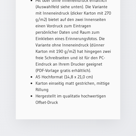
Mit oder ohne Inneneindruck erhältlich
/
(Auswahlfeld siehe unten). Die Variante
Eheschliessung
mit Inneneindruck (dicker Karton mit 270
/
g/m2) bietet auf den zwei Innenseiten
Hochzeitsjubiläum
einen Vordruck zum Eintragen
neutrale
persönlicher Daten und Raum zum
Urkunden
Einkleben eines Erinnerungsfotos. Die
Abendmahlszulassung
Variante ohne Inneneindruck (dünner
/
Karton mit 190 g/m2) hat hingegen zwei
Kirchen(wieder)eintritt
freie Schreibseiten und ist für den PC-
Eindruck an Ihrem Drucker geeignet
(PDF-Vorlage gratis erhältlich).
PC-
A5 Hochformat (14,8 x 21,0 cm)
Karton einseitig matt gestrichen, mittige
Urkunden
Rillung
Hergestellt im qualitativ hochwertigen
Offset-Druck
Poster
Neuerscheinungen
Einzelposter
A4