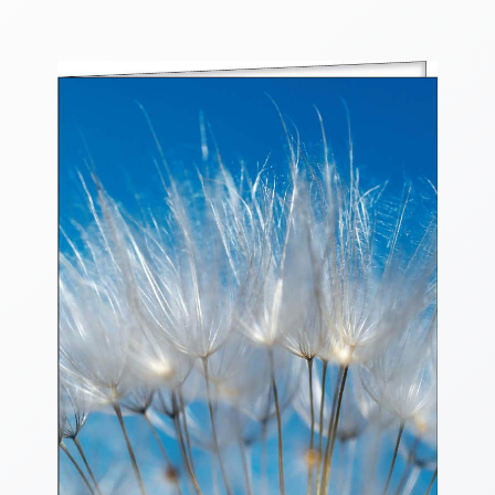
Thomaskarten
Grußkarten
Sortimente
Themen
&
Anlässe
Geburtstag
/
Wünsche
Segenswünsche
Lebensart
Dank
Freundschaft
/
Begleitung