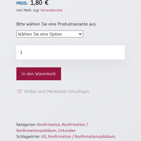
1,80
€
PREIS:
Einzelposter
inkl. MwSt.
zzgl.
Versandkosten
A3
Sortimente
Bitte wählen Sie eine Produktvariante aus.
Hefte
Konfirmationsurkunde
„Pusteblume“
Menge
Jahreslosung
In den Warenkorb
Restbestände
Artikel zum Merkzettel hinzufügen
Restbestände
Bücher
Kategorien:
Konfirmation
,
Konfirmation /
Broschüren
Konfirmationsjubiläum
,
Urkunden
Schlagwörter:
A5
,
Konfirmation / Konfirmationsjubiläum
,
Urkundenscheine