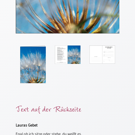
Meditation
/
Stille
Zeit
Lyrik
/
Gedichte
Psalmen
/
Bibel
/
Gebete
Ermutigung
/
Trost
Text auf der Rückseite
Trauer
Geburt
Lauras Gebet
/
Egal ob ich sitze oder stehe, du weißt es.
Taufe