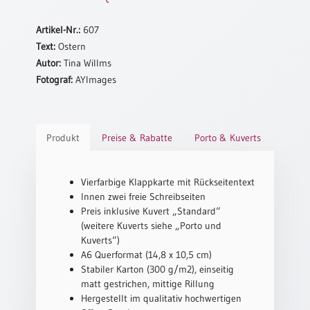
Schulanfang
Artikel-Nr.:
607
/
Text:
Ostern
Kindergeburtstag
Autor:
Tina Willms
Konfirmation
Fotograf:
AYImages
/
Firmung
/
Erstkommunion
Produkt
Preise & Rabatte
Porto & Kuverts
Liebe
/
(Jubel)Hochzeit
Vierfarbige Klappkarte mit Rückseitentext
Innen zwei freie Schreibseiten
Einzug
Preis inklusive Kuvert „Standard“
Frühjahr
(weitere Kuverts siehe „Porto und
/
Kuverts“)
Ostern
A6 Querformat (14,8 x 10,5 cm)
Stabiler Karton (300 g/m2), einseitig
Weihnachten
matt gestrichen, mittige Rillung
/
Hergestellt im qualitativ hochwertigen
Jahreswechsel