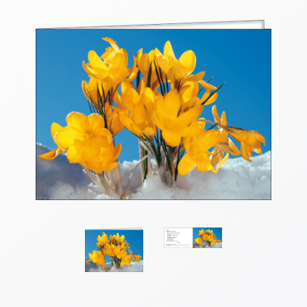
Thomaskarten
Grußkarten
Sortimente
Themen
&
Anlässe
Geburtstag
/
Wünsche
Segenswünsche
Lebensart
Dank
Freundschaft
/
Begleitung