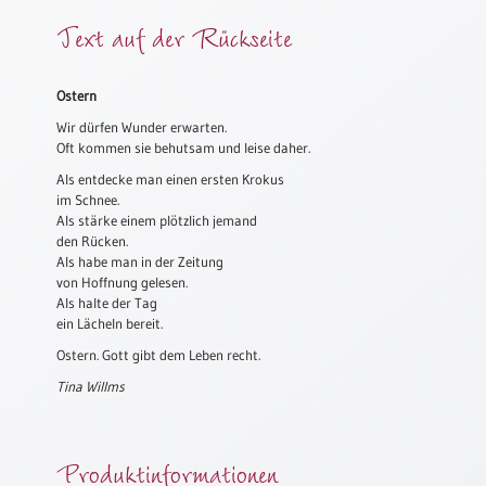
Meditation
Text auf der Rückseite
/
Stille
Zeit
Ostern
Lyrik
Wir dürfen Wunder erwarten.
/
Oft kommen sie behutsam und leise daher.
Gedichte
Als entdecke man einen ersten Krokus
im Schnee.
Psalmen
Als stärke einem plötzlich jemand
/
den Rücken.
Bibel
Als habe man in der Zeitung
/
von Hoffnung gelesen.
Gebete
Als halte der Tag
ein Lächeln bereit.
Ermutigung
/
Ostern. Gott gibt dem Leben recht.
Trost
Tina Willms
Trauer
Geburt
Produktinformationen
/
Taufe