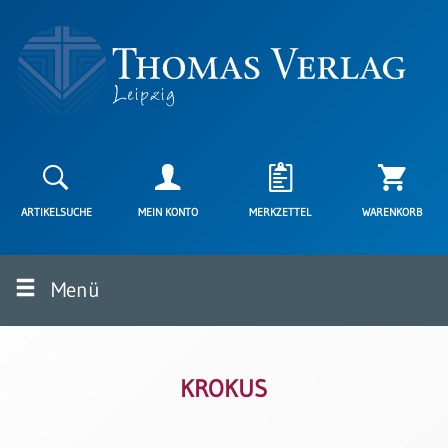
Neuerscheinungen
Karten
ARTIKELSUCHE
MEIN KONTO
MERKZETTEL
WARENKORB
Kartenarten
Neuerscheinungen
Menü
Leipziger
Karten
Trauerkarten
/
Ewigkeitssonntag
KROKUS
Bibelkarten
Spruchkarten