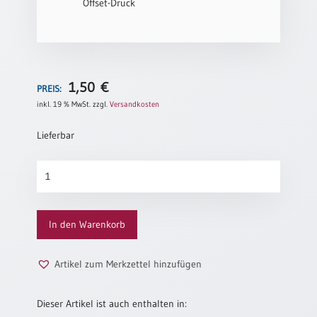
Offset-Druck
Neutral
Urkunden
Sortimente
1,50
€
PREIS:
Neuerscheinungen
inkl. 19 % MwSt.
zzgl.
Versandkosten
Lieferbar
Themen
&
Krokus
Anlässe
Menge
Taufe
/
In den Warenkorb
Patenamt
Konfirmation
Artikel zum Merkzettel hinzufügen
/
Konfirmationsjubiläum
Dieser Artikel ist auch enthalten in:
Trauung