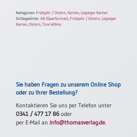
Einzelposter
A3
Kategorien:
Frühjahr / Ostern
,
Karten
,
Leipziger Karten
Schlagwörter:
A6 (Querformat)
,
Frühjahr / Ostern
,
Leipziger
Sortimente
Karten
,
Ostern
,
Tina Willms
Hefte
Jahreslosung
Sie haben Fragen zu unserem Online Shop
Restbestände
oder zu Ihrer Bestellung?
Kontaktieren Sie uns per Telefon unter
Restbestände
0341 / 477 17 86
oder
Bücher
per E-Mail an
info@thomasverlag.de
.
Broschüren
Urkundenscheine