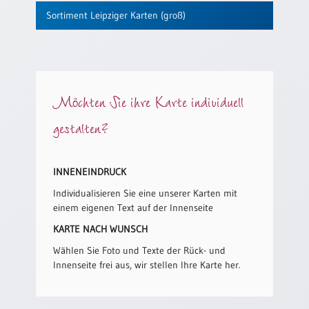
/
Sortiment Leipziger Karten (groß)
Eheschliessung
/
Hochzeitsjubiläum
neutrale
Urkunden
Möchten Sie ihre Karte individuell
Abendmahlszulassung
/
gestalten?
Kirchen(wieder)eintritt
INNENEINDRUCK
PC-
Urkunden
Individualisieren Sie eine unserer Karten mit
einem eigenen Text auf der Innenseite
KARTE NACH WUNSCH
Poster
Wählen Sie Foto und Texte der Rück- und
Neuerscheinungen
Innenseite frei aus, wir stellen Ihre Karte her.
Einzelposter
A4