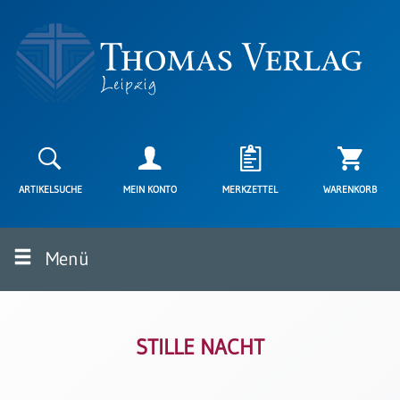
Neuerscheinungen
Karten
ARTIKELSUCHE
MEIN KONTO
MERKZETTEL
WARENKORB
Kartenarten
Neuerscheinungen
Menü
Leipziger
Karten
Trauerkarten
/
Ewigkeitssonntag
STILLE NACHT
Bibelkarten
Spruchkarten