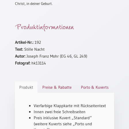
Christ, in deiner Geburt.
Schulanfang
/
Kindergeburtstag
Produktinformationen
Konfirmation
/
Firmung
Artikel-Nr.:
192
/
Text:
Stille Nacht
Erstkommunion
Autor:
Joseph Franz Mohr (EG 46, GL 249)
Liebe
Fotograf:
hk13114
/
(Jubel)Hochzeit
Einzug
Produkt
Preise & Rabatte
Porto & Kuverts
Frühjahr
/
Ostern
Vierfarbige Klappkarte mit Rückseitentext
Innen zwei freie Schreibseiten
Weihnachten
Preis inklusive Kuvert „Standard“
/
(weitere Kuverts siehe „Porto und
Jahreswechsel