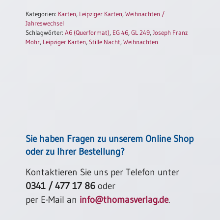
Einzelposter
Kategorien:
Karten
,
Leipziger Karten
,
Weihnachten /
A3
Jahreswechsel
Schlagwörter:
A6 (Querformat)
,
EG 46
,
GL 249
,
Joseph Franz
Sortimente
Mohr
,
Leipziger Karten
,
Stille Nacht
,
Weihnachten
Hefte
Jahreslosung
Restbestände
Sie haben Fragen zu unserem Online Shop
oder zu Ihrer Bestellung?
Restbestände
Kontaktieren Sie uns per Telefon unter
0341 / 477 17 86
oder
Bücher
per E-Mail an
info@thomasverlag.de
.
Broschüren
Urkundenscheine