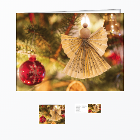
Thomaskarten
Grußkarten
Sortimente
Themen
&
Anlässe
Geburtstag
/
Wünsche
Segenswünsche
Lebensart
Dank
Freundschaft
/
Begleitung