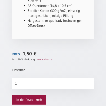
Kuverts“)
Neutral
A6 Querformat (14,8 x 10,5 cm)
Stabiler Karton (300 g/m2), einseitig
matt gestrichen, mittige Rillung
Urkunden
Hergestellt im qualitativ hochwertigen
Offset-Druck
Sortimente
Neuerscheinungen
Themen
&
1,50
€
PREIS:
Anlässe
inkl. 19 % MwSt.
zzgl.
Versandkosten
Taufe
Lieferbar
/
Patenamt
Stille
Konfirmation
Nacht
/
Menge
Konfirmationsjubiläum
In den Warenkorb
Trauung