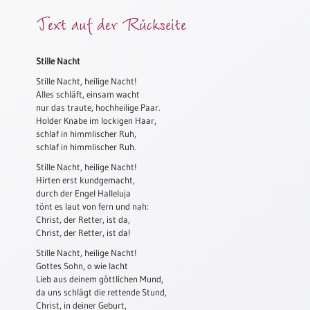
Meditation
Text auf der Rückseite
/
Stille
Zeit
Stille Nacht
Lyrik
Stille Nacht, heilige Nacht!
/
Alles schläft, einsam wacht
Gedichte
nur das traute, hochheilige Paar.
Holder Knabe im lockigen Haar,
Psalmen
schlaf in himmlischer Ruh,
/
schlaf in himmlischer Ruh.
Bibel
Stille Nacht, heilige Nacht!
/
Hirten erst kundgemacht,
Gebete
durch der Engel Halleluja
tönt es laut von fern und nah:
Ermutigung
Christ, der Retter, ist da,
/
Christ, der Retter, ist da!
Trost
Stille Nacht, heilige Nacht!
Trauer
Gottes Sohn, o wie lacht
Lieb aus deinem göttlichen Mund,
Geburt
da uns schlägt die rettende Stund,
/
Christ, in deiner Geburt,
Taufe