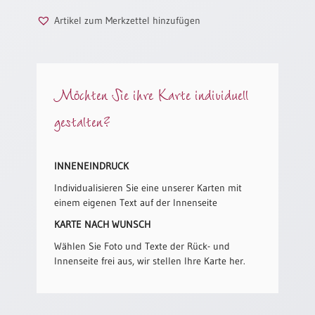
/
Eheschliessung
Artikel zum Merkzettel hinzufügen
/
Hochzeitsjubiläum
neutrale
Urkunden
Möchten Sie ihre Karte individuell
Abendmahlszulassung
gestalten?
/
Kirchen(wieder)eintritt
INNENEINDRUCK
PC-
Individualisieren Sie eine unserer Karten mit
Urkunden
einem eigenen Text auf der Innenseite
KARTE NACH WUNSCH
Poster
Wählen Sie Foto und Texte der Rück- und
Innenseite frei aus, wir stellen Ihre Karte her.
Neuerscheinungen
Einzelposter
A4