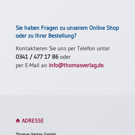
/
Eheschliessung
/
Hochzeitsjubiläum
Sie haben Fragen zu unserem Online Shop
neutrale
oder zu Ihrer Bestellung?
Urkunden
Abendmahlszulassung
Kontaktieren Sie uns per Telefon unter
/
0341 / 477 17 86
oder
Kirchen(wieder)eintritt
per E-Mail an
info@thomasverlag.de
.
PC-
Urkunden
Poster
Neuerscheinungen
ADRESSE
Einzelposter
A4
Thomas Verlag GmbH