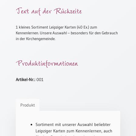
Meditation
Text auf der Rückseite
/
Stille
Zeit
1 kleines Sortiment Leipziger Karten (40 Ex.) zum
Kennenlernen. Unsere Auswahl – besonders für den Gebrauch
Lyrik
in der Kirchengemeinde.
/
Gedichte
Psalmen
Produktinformationen
/
Bibel
/
Artikel-Nr.:
001
Gebete
Ermutigung
/
Trost
Produkt
Trauer
Geburt
Sortiment mit unserer Auswahl beliebter
/
Leipziger Karten zum Kennenlernen, auch
Taufe