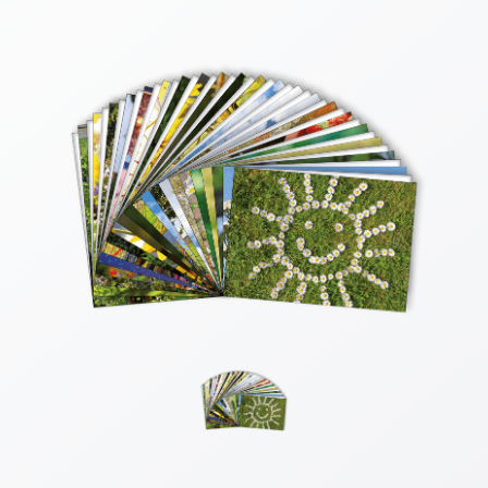
Thomaskarten
Grußkarten
Sortimente
Themen
&
Anlässe
Geburtstag
/
Wünsche
Segenswünsche
Lebensart
Dank
Freundschaft
/
Begleitung