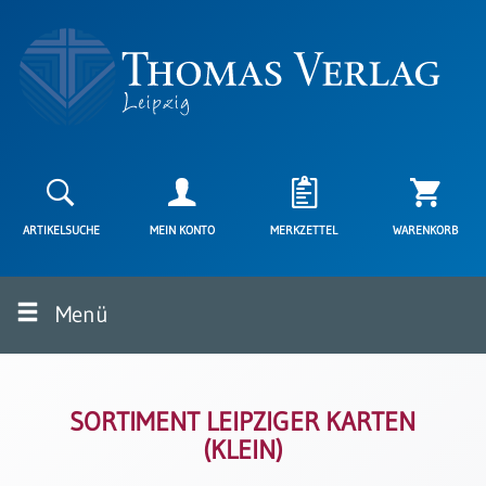
Neuerscheinungen
Karten
ARTIKELSUCHE
MEIN KONTO
MERKZETTEL
WARENKORB
Kartenarten
Neuerscheinungen
Menü
Leipziger
Karten
Trauerkarten
/
Ewigkeitssonntag
SORTIMENT LEIPZIGER KARTEN
(KLEIN)
Bibelkarten
Spruchkarten