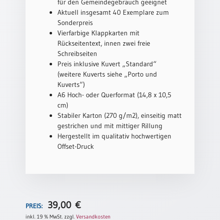
für den Gemeindegebrauch geeignet
Aktuell insgesamt 40 Exemplare zum
Schulanfang
Sonderpreis
/
Vierfarbige Klappkarten mit
Kindergeburtstag
Rückseitentext, innen zwei freie
Konfirmation
Schreibseiten
/
Preis inklusive Kuvert „Standard“
Firmung
(weitere Kuverts siehe „Porto und
/
Kuverts“)
Erstkommunion
A6 Hoch- oder Querformat (14,8 x 10,5
cm)
Liebe
Stabiler Karton (270 g/m2), einseitig matt
/
gestrichen und mit mittiger Rillung
(Jubel)Hochzeit
Hergestellt im qualitativ hochwertigen
Einzug
Offset-Druck
Frühjahr
/
Ostern
Weihnachten
39,00
€
/
PREIS:
Jahreswechsel
inkl. 19 % MwSt.
zzgl.
Versandkosten