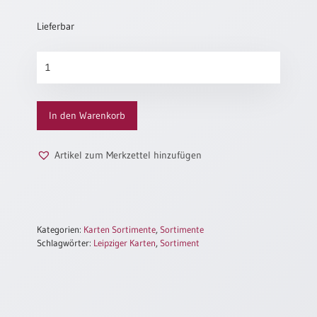
Neutral
Lieferbar
Urkunden
Sortiment
Leipziger
Sortimente
Karten
Neuerscheinungen
(klein)
In den Warenkorb
Menge
Themen
Artikel zum Merkzettel hinzufügen
&
Anlässe
Taufe
/
Patenamt
Kategorien:
Karten Sortimente
,
Sortimente
Schlagwörter:
Leipziger Karten
,
Sortiment
Konfirmation
/
Konfirmationsjubiläum
Trauung