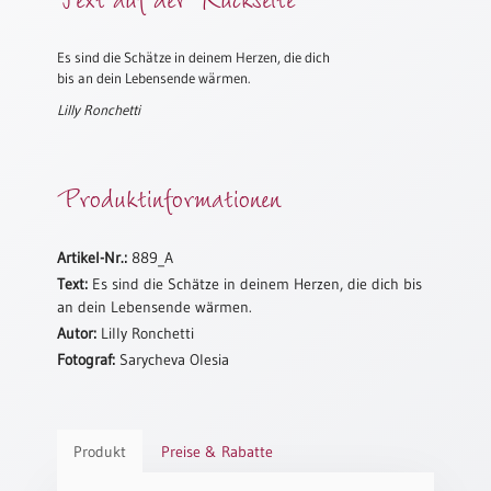
Meditation
/
Es sind die Schätze in deinem Herzen, die dich
Stille
bis an dein Lebensende wärmen.
Zeit
Lilly Ronchetti
Lyrik
/
Gedichte
Produktinformationen
Psalmen
/
Bibel
Artikel-Nr.:
889_A
/
Text:
Es sind die Schätze in deinem Herzen, die dich bis
Gebete
an dein Lebensende wärmen.
Ermutigung
Autor:
Lilly Ronchetti
/
Fotograf:
Sarycheva Olesia
Trost
Trauer
Geburt
Produkt
Preise & Rabatte
/
Taufe