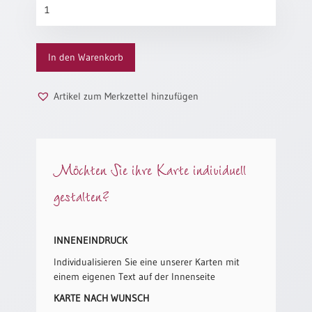
Schätze
Neutral
Menge
Urkunden
In den Warenkorb
Sortimente
Artikel zum Merkzettel hinzufügen
Neuerscheinungen
Themen
&
Möchten Sie ihre Karte individuell
Anlässe
gestalten?
Taufe
/
Patenamt
INNENEINDRUCK
Konfirmation
Individualisieren Sie eine unserer Karten mit
/
einem eigenen Text auf der Innenseite
Konfirmationsjubiläum
KARTE NACH WUNSCH
Trauung