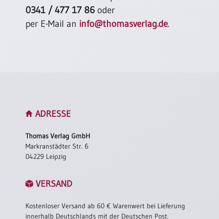
Einzelposter
0341 / 477 17 86
oder
A3
per E-Mail an
info@thomasverlag.de
.
Sortimente
Hefte
Jahreslosung
ADRESSE
Restbestände
Thomas Verlag GmbH
Markranstädter Str. 6
04229 Leipzig
Restbestände
VERSAND
Bücher
Broschüren
Kostenloser Versand ab 60 € Warenwert bei Lieferung
Urkundenscheine
innerhalb Deutschlands mit der Deutschen Post.