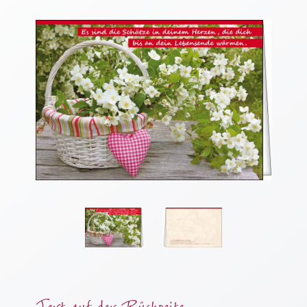
Thomaskarten
Grußkarten
Sortimente
Themen
&
Anlässe
Geburtstag
/
Wünsche
Segenswünsche
Lebensart
Dank
Freundschaft
/
Text auf der Rückseite
Begleitung