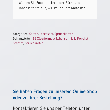
/
Wählen Sie Foto und Texte der Rück- und
Eheschliessung
Innenseite frei aus, wir stellen Ihre Karte her.
/
Hochzeitsjubiläum
neutrale
Urkunden
Kategorien:
Karten
,
Lebensart
,
Spruchkarten
Abendmahlszulassung
Schlagwörter:
B6 (Querformat)
,
Lebensart
,
Lilly Ronchetti
,
/
Schätze
,
Spruchkarten
Kirchen(wieder)eintritt
PC-
Urkunden
Poster
Sie haben Fragen zu unserem Online Shop
Neuerscheinungen
oder zu Ihrer Bestellung?
Einzelposter
A4
Kontaktieren Sie uns per Telefon unter