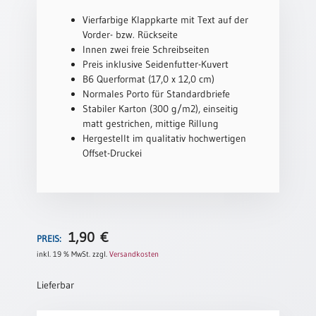
Vierfarbige Klappkarte mit Text auf der
Schulanfang
Vorder- bzw. Rückseite
/
Innen zwei freie Schreibseiten
Kindergeburtstag
Preis inklusive Seidenfutter-Kuvert
Konfirmation
B6 Querformat (17,0 x 12,0 cm)
/
Normales Porto für Standardbriefe
Firmung
Stabiler Karton (300 g/m2), einseitig
/
matt gestrichen, mittige Rillung
Erstkommunion
Hergestellt im qualitativ hochwertigen
Offset-Druckei
Liebe
/
(Jubel)Hochzeit
Einzug
Frühjahr
1,90
€
PREIS:
/
inkl. 19 % MwSt.
zzgl.
Versandkosten
Ostern
Weihnachten
Lieferbar
/
Jahreswechsel