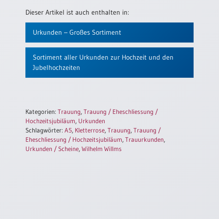
Dieser Artikel ist auch enthalten in:
Urkunden – Großes Sortiment
Sortiment aller Urkunden zur Hochzeit und den
Jubelhochzeiten
Kategorien:
Trauung
,
Trauung / Eheschliessung /
Hochzeitsjubiläum
,
Urkunden
Schlagwörter:
A5
,
Kletterrose
,
Trauung
,
Trauung /
Eheschliessung / Hochzeitsjubiläum
,
Trauurkunden
,
Urkunden / Scheine
,
Wilhelm Willms