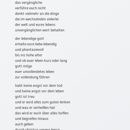
das vergängliche
Neutral
verführe euch nicht
denkt vielmehr an die dinge
die im wechselnden vielerlei
Urkunden
der welt und eures lebens
unvergänglichen wert behalten
Sortimente
der lebendige gott
Neuerscheinungen
erhalte eure liebe lebendig
und phantasievoll
bis ins hohe alter
Themen
und ob euer leben kurz oder lang
&
gott möge
Anlässe
euer unvollendetes leben
zur vollendung führen
Taufe
habt keine angst vor dem tod
/
und keine angst vor dem leben
Patenamt
gott ist treu
und er wird alles zum guten lenken
Konfirmation
und was er verheißen hat
/
das wird er euch über alles hoffen
Konfirmationsjubiläum
und begreifen hinaus
auch geben
Trauung
durch christus unsern herrn