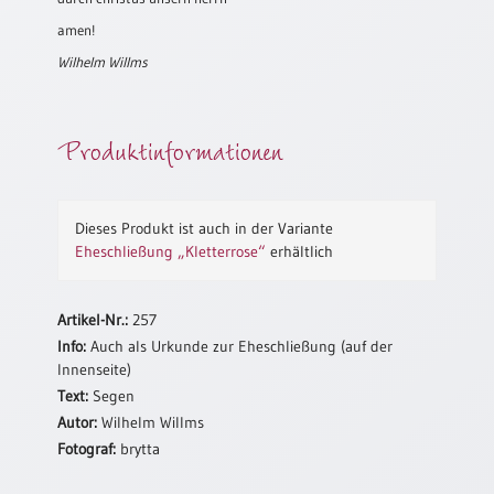
/
Eheschliessung
amen!
/
Wilhelm Willms
Hochzeitsjubiläum
neutrale
Urkunden
Produktinformationen
Abendmahlszulassung
/
Kirchen(wieder)eintritt
Dieses Produkt ist auch in der Variante
Eheschließung „Kletterrose“
erhältlich
PC-
Urkunden
Artikel-Nr.:
257
Info:
Auch als Urkunde zur Eheschließung (auf der
Innenseite)
Poster
Text:
Segen
Neuerscheinungen
Autor:
Wilhelm Willms
Fotograf:
brytta
Einzelposter
A4