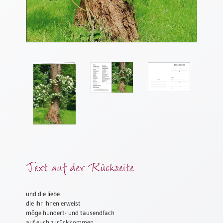
Meditation
/
Stille
Zeit
Lyrik
/
Gedichte
Psalmen
/
Bibel
/
Gebete
Ermutigung
/
Text auf der Rückseite
Trost
Trauer
und die liebe
Geburt
die ihr ihnen erweist
/
möge hundert- und tausendfach
Taufe
auf euch zurückkommen