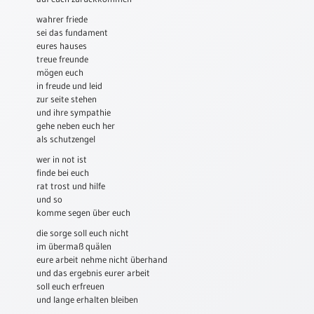
wahrer friede
Schulanfang
sei das fundament
/
eures hauses
Kindergeburtstag
treue freunde
Konfirmation
mögen euch
in freude und leid
/
zur seite stehen
Firmung
und ihre sympathie
/
gehe neben euch her
Erstkommunion
als schutzengel
Liebe
wer in not ist
/
finde bei euch
(Jubel)Hochzeit
rat trost und hilfe
und so
Einzug
komme segen über euch
Frühjahr
die sorge soll euch nicht
/
im übermaß quälen
Ostern
eure arbeit nehme nicht überhand
und das ergebnis eurer arbeit
Weihnachten
soll euch erfreuen
/
und lange erhalten bleiben
Jahreswechsel