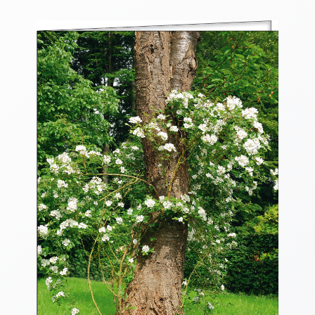
Thomaskarten
Grußkarten
Sortimente
Themen
&
Anlässe
Geburtstag
/
Wünsche
Segenswünsche
Lebensart
Dank
Freundschaft
/
Begleitung