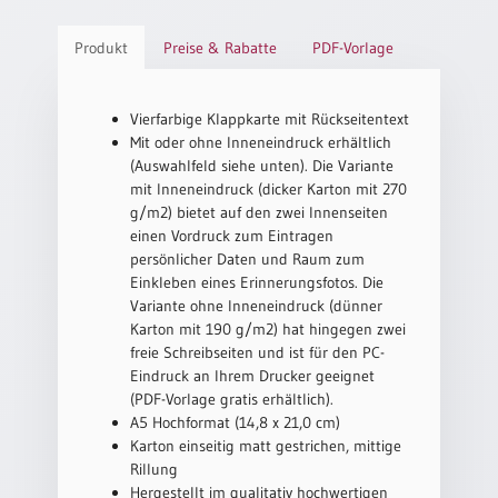
Einzelposter
A3
Produkt
Preise & Rabatte
PDF-Vorlage
Sortimente
Vierfarbige Klappkarte mit Rückseitentext
Mit oder ohne Inneneindruck erhältlich
Hefte
(Auswahlfeld siehe unten). Die Variante
mit Inneneindruck (dicker Karton mit 270
g/m2) bietet auf den zwei Innenseiten
Jahreslosung
einen Vordruck zum Eintragen
persönlicher Daten und Raum zum
Einkleben eines Erinnerungsfotos. Die
Variante ohne Inneneindruck (dünner
Restbestände
Karton mit 190 g/m2) hat hingegen zwei
freie Schreibseiten und ist für den PC-
Eindruck an Ihrem Drucker geeignet
Restbestände
(PDF-Vorlage gratis erhältlich).
Bücher
A5 Hochformat (14,8 x 21,0 cm)
Karton einseitig matt gestrichen, mittige
Broschüren
Rillung
Urkundenscheine
Hergestellt im qualitativ hochwertigen