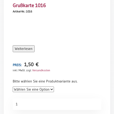
Grußkarte 1016
Meditation
/
Artikel-Nr.: 1016
Stille
Zeit
Lyrik
/
Gedichte
Psalmen
Weiterlesen
/
Bibel
/
1,50
€
PREIS:
Gebete
inkl. MwSt.
zzgl.
Versandkosten
Ermutigung
Bitte wählen Sie eine Produktvariante aus.
/
Trost
Trauer
Grußkarte
Geburt
1016
/
Menge
Taufe