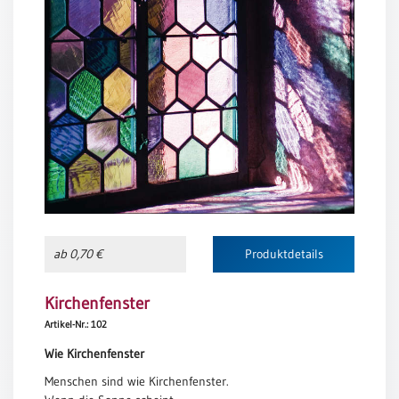
Neutral
Urkunden
Sortimente
Neuerscheinungen
Themen
&
Anlässe
Taufe
ab 0,70 €
Produktdetails
/
Patenamt
Kirchenfenster
Konfirmation
Artikel-Nr.: 102
/
Wie Kirchenfenster
Konfirmationsjubiläum
Menschen sind wie Kirchenfenster.
Trauung