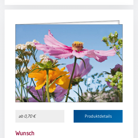
So segne dich der gütige Gott.
Sedulius Caelius (5. Jh.)
ab 0,70 €
Produktdetails
Wunsch