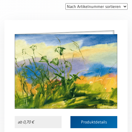
Thomaskarten
Grußkarten
Sortimente
Themen
&
Anlässe
Geburtstag
/
Wünsche
Segenswünsche
Lebensart
Dank
Freundschaft
ab 0,70 €
Produktdetails
/
Begleitung