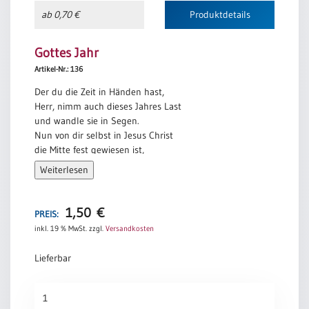
ab 0,70 €
Produktdetails
Gottes Jahr
Artikel-Nr.: 136
Der du die Zeit in Händen hast,
Herr, nimm auch dieses Jahres Last
und wandle sie in Segen.
Nun von dir selbst in Jesus Christ
die Mitte fest gewiesen ist,
führ uns dem Ziel entgegen.
Weiterlesen
Da alles, was der Mensch beginnt,
vor seinen Augen noch zerrinnt,
1,50
€
sei du selbst der Vollender!
PREIS:
Die Jahre, die du uns geschenkt,
inkl. 19 % MwSt.
zzgl.
Versandkosten
wenn deine Güte uns nicht lenkt,
veralten wie Gewänder.
Lieferbar
Wer ist hier, der vor dir besteht?
Gottes
Der Mensch, sein Tag, sein Werk vergeht:
Jahr
nur du allein wirst bleiben.