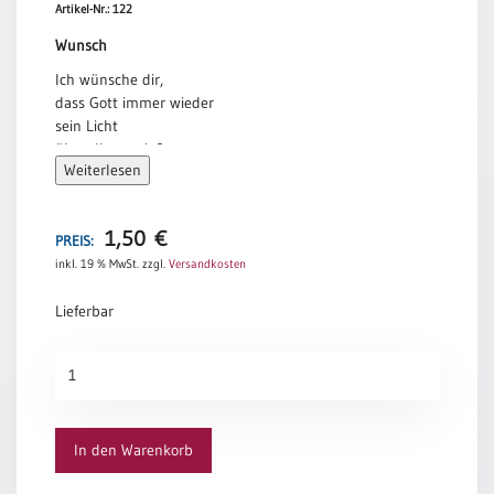
Artikel-Nr.: 122
Wunsch
Ich wünsche dir,
dass Gott immer wieder
sein Licht
über dir ausgießt.
Weiterlesen
Dass er deine Seele
hell und freundlich macht
deine Augen
1,50
€
PREIS:
zum Leuchten bringt
inkl. 19 % MwSt.
zzgl.
Versandkosten
und seine Liebe
ausstrahlt durch dich.
Lieferbar
Und du selbst
zum Licht wirst
Wunsch
für diese Welt.
Menge
Tina Willms
In den Warenkorb