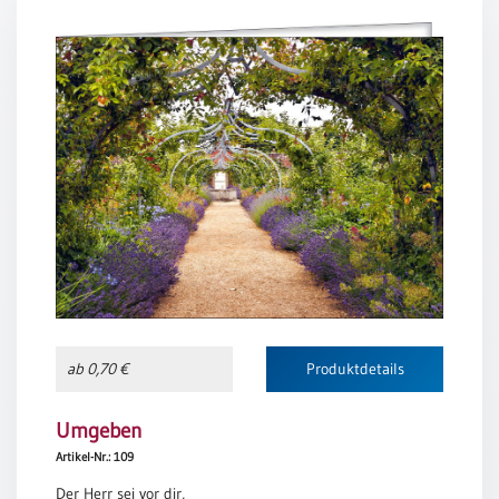
Einzelposter
A3
Sortimente
Hefte
Jahreslosung
Restbestände
ab 0,70 €
Produktdetails
Restbestände
Bücher
Umgeben
Broschüren
Artikel-Nr.: 109
Urkundenscheine
Der Herr sei vor dir,