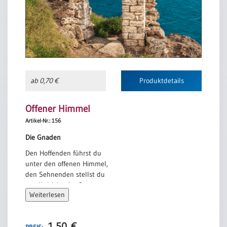
ab 0,70 €
Produktdetails
Offener Himmel
Artikel-Nr.: 156
Die Gnaden
Den Hoffenden führst du
unter den offenen Himmel,
den Sehnenden stellst du
vor die Weite der See,
Weiterlesen
und dem, der verloren war,
gibst du dein Wort.
Uwe Kolbe
1,50
€
PREIS: