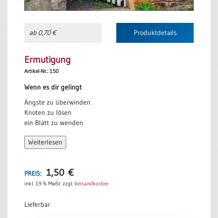
damit wir sicher schreiten!
Jochen Klepper
ab 0,70 €
Produktdetails
Ermutigung
Artikel-Nr.: 150
Wenn es dir gelingt
Ängste zu überwinden
Knoten zu lösen
ein Blatt zu wenden
wenn es dir gelingt
Weiterlesen
Tränen zu trocknen
Wunden zu heilen
Schuld zu vergeben
1,50
€
PREIS:
wenn es dir gelingt
inkl. 19 % MwSt.
zzgl.
Versandkosten
Staub abzustreifen
Lieferbar
das Lachen zu wecken