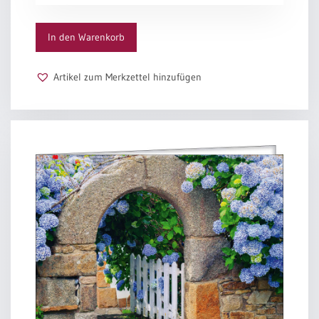
Menge
Nur Gottes Jahr währt für und für,
drum kehre jeden Tag zu dir,
In den Warenkorb
weil wir im Winde treiben.
Der Mensch ahnt nichts von seiner Frist.
Du aber bleibest, der du bist.
Artikel zum Merkzettel hinzufügen
in Jahren ohne Ende.
Wir fahren hin durch deinen Zorn,
und doch strömt deiner Gnade Born
in unsre leeren Hände.
Und diese Gaben, Herr, allein
laß Wert und Maß der Tage sein,
die wir in Schuld verbringen.
Nach ihnen sei die Zeit gezählt;
was wir versäumt, was wir gefehlt,
darf nicht mehr vor dich dringen.
Der du allein der Ewge heißt
und Anfang, Ziel und Mitte weißt
im Fluge unsrer Zeiten:
bleib du uns gnädig zugewandt
und führe uns an deiner Hand,