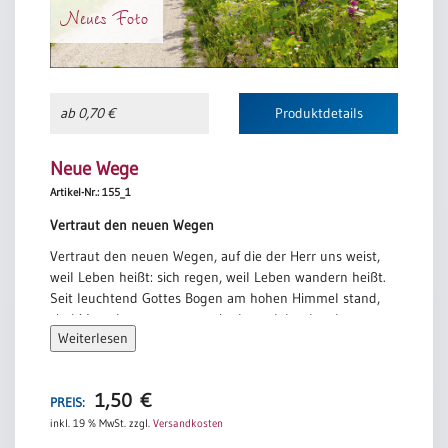
Neues Foto
ab 0,70 €
Produktdetails
Neue Wege
Artikel-Nr.: 155_1
Vertraut den neuen Wegen
Vertraut den neuen Wegen, auf die der Herr uns weist,
weil Leben heißt: sich regen, weil Leben wandern heißt.
Seit leuchtend Gottes Bogen am hohen Himmel stand,
sind Menschen ausgezogen in das gelobte Land.
Weiterlesen
Vertraut den neuen Wegen und wandert in die Zeit!
Gott will, daß ihr ein Segen für seine Erde seid.
Der uns in frühen Zeiten das Leben eingehaucht,
1,50
€
PREIS:
der wird uns dahin leiten, wo er uns will und braucht.
inkl. 19 % MwSt.
zzgl.
Versandkosten
Vertraut den neuen Wegen, auf die uns Gott gesandt!