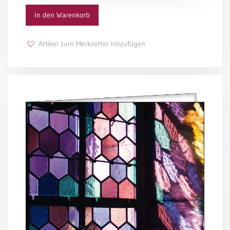
In den Warenkorb
Schulanfang
/
Kindergeburtstag
Artikel zum Merkzettel hinzufügen
Konfirmation
/
Firmung
/
Erstkommunion
Liebe
/
(Jubel)Hochzeit
Einzug
Frühjahr
/
Ostern
Weihnachten
/
Jahreswechsel