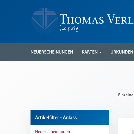
Neuerscheinungen
Karten
NEUERSCHEINUNGEN
KARTEN
URKUNDE
Kartenarten
Neuerscheinungen
Leipziger
Karten
Einzelne
Trauerkarten
/
Ewigkeitssonntag
Artikelfilter - Anlass
Bibelkarten
Neuerscheinungen
Spruchkarten