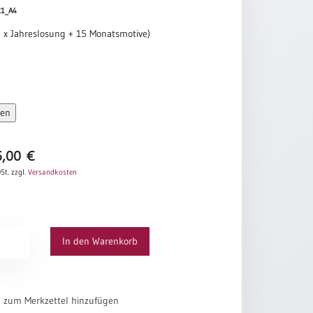
021_A4
4 x Jahreslosung + 15 Monatsmotive )
sen
6,00
€
St.
zzgl.
Versandkosten
In den Warenkorb
n
el zum Merkzettel hinzufügen