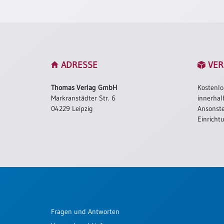
Schulanfang
/
Kindergeburtstag
Konfirmation
/
ADRESSE
VER
Firmung
/
Thomas Verlag GmbH
Kostenlo
Erstkommunion
Markranstädter Str. 6
innerhal
04229 Leipzig
Ansonste
Liebe
Einricht
/
(Jubel)Hochzeit
Einzug
Frühjahr
/
Ostern
Weihnachten
/
Fragen und Antworten
Jahreswechsel