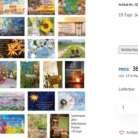
Artikel-Nr.: 
19 Expl. (
Weiterle
3
PREIS:
inkl. 19 % Mw
Lieferbar
A4-
Sortiment
aller
lieferbare
Poster
Artik
Menge