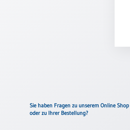
Meditation
/
Stille
Zeit
Lyrik
/
Gedichte
Psalmen
/
Bibel
/
Gebete
Ermutigung
/
Trost
Sie haben Fragen zu unserem Online Shop
Trauer
oder zu Ihrer Bestellung?
Geburt
/
Taufe