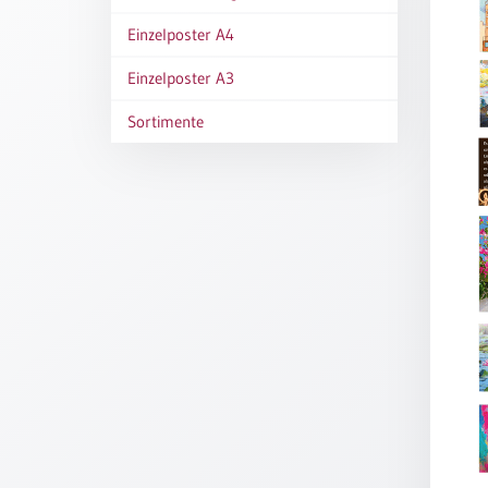
Thomaskarten
Einzelposter A4
Grußkarten
Einzelposter A3
Sortimente
Sortimente
Themen
&
Anlässe
Geburtstag
/
Wünsche
Segenswünsche
Lebensart
Dank
Freundschaft
/
Begleitung