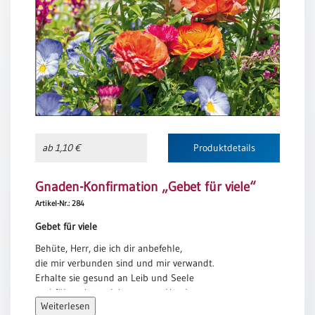
Meditation
/
Stille
Zeit
Lyrik
/
Gedichte
Psalmen
/
ab 1,10 €
Produktdetails
Bibel
/
Gnaden-Konfirmation „Gebet für viele“
Gebete
Artikel-Nr.: 284
Ermutigung
/
Gebet für viele
Trost
Behüte, Herr, die ich dir anbefehle,
Trauer
die mir verbunden sind und mir verwandt.
Erhalte sie gesund an Leib und Seele
Geburt
und führe sie an deiner guten Hand,
/
Weiterlesen
Taufe
sie alle, die mir ihr Vertrauen schenken