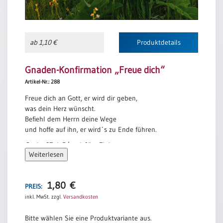
/
Eheschliessung
/
Hochzeitsjubiläum
ab 1,10 €
Produktdetails
neutrale
Urkunden
Gnaden-Konfirmation „Freue dich“
Abendmahlszulassung
Artikel-Nr.: 288
/
Kirchen(wieder)eintritt
Freue dich an Gott, er wird dir geben,
was dein Herz wünscht.
Befiehl dem Herrn deine Wege
PC-
und hoffe auf ihn, er wird´s zu Ende führen.
Urkunden
Psalm 37, 4-5/nach Jörg Zink
Weiterlesen
Poster
1,80
€
PREIS:
Neuerscheinungen
inkl. MwSt.
zzgl.
Versandkosten
Einzelposter
A4
Bitte wählen Sie eine Produktvariante aus.