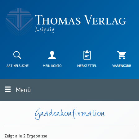
Neuerscheinungen
Karten
ARTIKELSUCHE
MEIN KONTO
MERKZETTEL
WARENKORB
Kartenarten
Neuerscheinungen
Menü
Leipziger
Karten
Trauerkarten
Gnadenkonfirmation
/
Ewigkeitssonntag
Bibelkarten
Zeigt alle 2 Ergebnisse
Spruchkarten