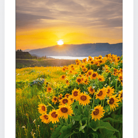
Neutral
Urkunden
Sortimente
Neuerscheinungen
Themen
&
Anlässe
Taufe
/
Patenamt
Konfirmation
/
Konfirmationsjubiläum
Trauung