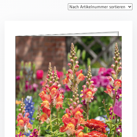
Thomaskarten
Grußkarten
Sortimente
Themen
&
Anlässe
Geburtstag
/
Wünsche
Segenswünsche
Lebensart
Dank
Freundschaft
/
Begleitung