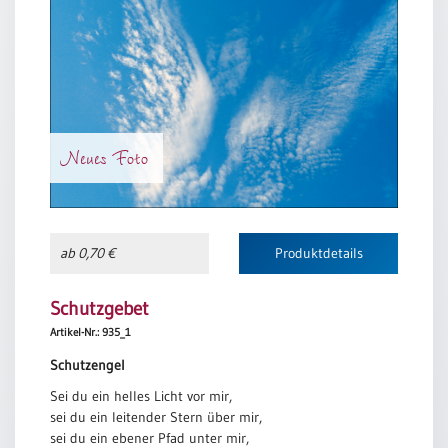
Neutral
Urkunden
Sortimente
Neuerscheinungen
Neues Foto
Themen
&
Anlässe
ab 0,70 €
Produktdetails
Taufe
/
Schutzgebet
Patenamt
Artikel-Nr.: 935_1
Konfirmation
Schutzengel
/
Sei du ein helles Licht vor mir,
Konfirmationsjubiläum
sei du ein leitender Stern über mir,
Trauung
sei du ein ebener Pfad unter mir,