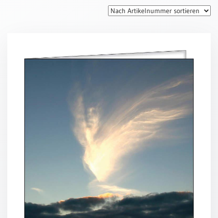
Thomaskarten
Grußkarten
Sortimente
Themen
&
Anlässe
Geburtstag
/
Wünsche
Segenswünsche
Lebensart
Dank
Freundschaft
/
Begleitung