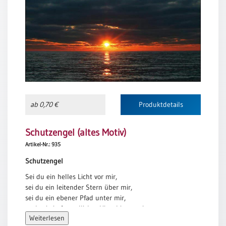
Meditation
/
Stille
Zeit
Lyrik
/
Gedichte
Psalmen
ab 0,70 €
Produktdetails
/
Bibel
/
Schutzengel (altes Motiv)
Gebete
Artikel-Nr.: 935
Ermutigung
Schutzengel
/
Trost
Sei du ein helles Licht vor mir,
sei du ein leitender Stern über mir,
Trauer
sei du ein ebener Pfad unter mir,
Geburt
und sei ein freundlicher Hirte hinter mir,
/
Weiterlesen
diesen Tag, heute Nacht und für alle Zeit.
Taufe