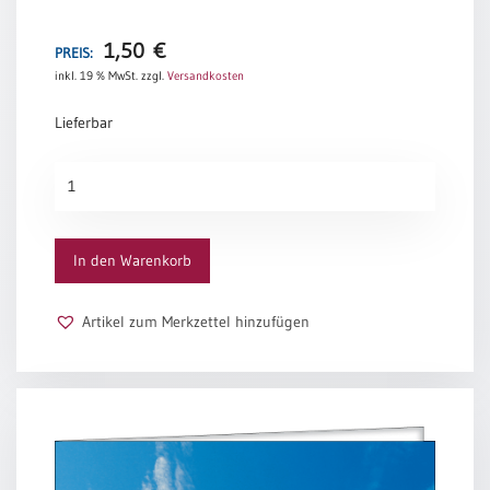
Altirisches Schutzgebet
Schulanfang
1,50
€
PREIS:
/
inkl. 19 % MwSt.
zzgl.
Versandkosten
Kindergeburtstag
Konfirmation
Lieferbar
/
Firmung
Schutzengel
/
(altes
Erstkommunion
Motiv)
Liebe
Menge
In den Warenkorb
/
(Jubel)Hochzeit
Einzug
Artikel zum Merkzettel hinzufügen
Frühjahr
/
Ostern
Weihnachten
/
Jahreswechsel