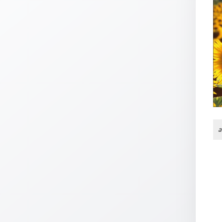
Thomaskarten
Grußkarten
Sortimente
Themen
&
Anlässe
Geburtstag
/
a
Wünsche
Segenswünsche
Lebensart
Dank
Freundschaft
/
Begleitung