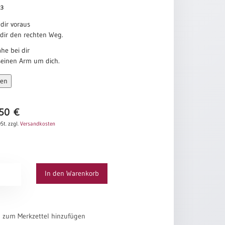
23
dir voraus
 dir den rechten Weg.
ahe bei dir
seinen Arm um dich.
nter dir,
sen
n alle dunkle Macht
en.
,50
€
r dir,
fangen, wenn du fällst.
St.
zzgl.
Versandkosten
en dir,
östen, wenn du traurig bist.
 dir,
umen
In den Warenkorb
ilen.
dich her,
hützen in der Angst.
el zum Merkzettel hinzufügen
 dir,