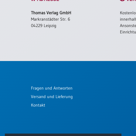
Schulanfang
Thomas Verlag GmbH
Kostenlo
/
Markranstädter Str. 6
innerhal
Kindergeburtstag
04229 Leipzig
Ansonste
Konfirmation
Einricht
/
Firmung
/
Erstkommunion
Liebe
/
(Jubel)Hochzeit
Fragen und Antworten
Einzug
Versand und Lieferung
Frühjahr
/
Kontakt
Ostern
Weihnachten
/
Jahreswechsel