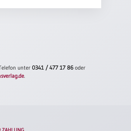
onne am Himmel
 dich mit seiner Kraft.
h / Jörg Zink
 Telefon unter
0341 / 477 17 86
oder
sverlag.de
.
ZAHLUNG