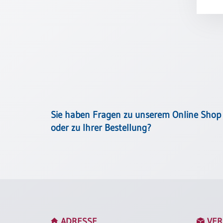
Meditation
/
Stille
Zeit
Lyrik
/
Gedichte
Psalmen
/
Bibel
Sie haben Fragen zu unserem Online Shop
/
oder zu Ihrer Bestellung?
Gebete
Ermutigung
/
Trost
Trauer
Geburt
/
ADRESSE
VER
Taufe