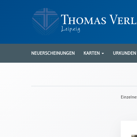
Neuerscheinungen
Karten
NEUERSCHEINUNGEN
KARTEN
URKUNDE
Kartenarten
Neuerscheinungen
Leipziger
Karten
Einzelne
Trauerkarten
/
Ewigkeitssonntag
Bibelkarten
Spruchkarten