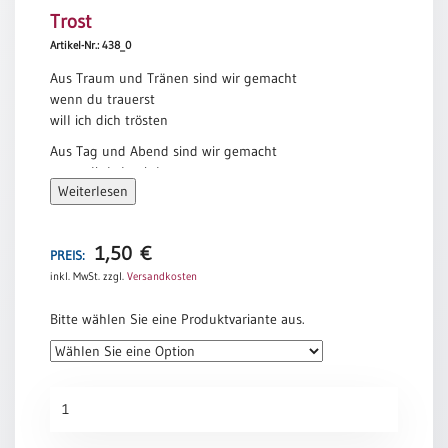
Trost
Meditation
/
Artikel-Nr.: 438_0
Stille
Aus Traum und Tränen sind wir gemacht
Zeit
wenn du trauerst
Lyrik
will ich dich trösten
/
Aus Tag und Abend sind wir gemacht
Gedichte
wenn dir kalt wird
Psalmen
Weiterlesen
will ich dich wärmen
/
Aus Angst und Hoffnung sind wir gemacht
Bibel
wenn du Tod sagst
/
1,50
€
PREIS:
sage ich Leben
Gebete
inkl. MwSt.
zzgl.
Versandkosten
Lothar Zenetti
Ermutigung
Bitte wählen Sie eine Produktvariante aus.
/
Trost
Trauer
Trost
Geburt
Menge
/
Taufe