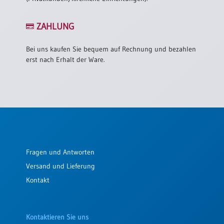
/
Eheschliessung
/
ZAHLUNG
Hochzeitsjubiläum
neutrale
Bei uns kaufen Sie bequem auf Rechnung und bezahlen
Urkunden
erst nach Erhalt der Ware.
Abendmahlszulassung
/
Kirchen(wieder)eintritt
PC-
Urkunden
Fragen und Antworten
Versand und Lieferung
Poster
Kontakt
Neuerscheinungen
Einzelposter
A4
Kontaktieren Sie uns