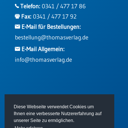
Einzelposter
Telefon:
0341 / 477 17 86
A3
Fax:
0341 / 477 17 92
Sortimente
E-Mail für Bestellungen:
bestellung@thomasverlag.de
Hefte
E-Mail Allgemein:
Jahreslosung
info@thomasverlag.de
Restbestände
Restbestände
© 2026 - Thomas Verlag GmbH
Diese Webseite verwendet Cookies um
Bücher
Ihnen eine verbesserte Nutzererfahrung auf
Broschüren
unserer Seite zu ermöglichen.
Urkundenscheine