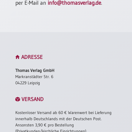
per E-Mail an
info@thomasverlag.de
.
Neutral
Urkunden
Sortimente
Neuerscheinungen
ADRESSE
Themen
&
Thomas Verlag GmbH
Anlässe
Markranstädter Str. 6
04229 Leipzig
Taufe
/
Patenamt
VERSAND
Konfirmation
/
Kostenloser Versand ab 60 € Warenwert bei Lieferung
Konfirmationsjubiläum
innerhalb Deutschlands mit der Deutschen Post.
Ansonsten 3,90 € pro Bestellung
Trauung
(Privatkunden/kirchliche Einrichtungen).