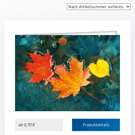
Thomaskarten
Grußkarten
Sortimente
Themen
&
Anlässe
Geburtstag
/
Wünsche
Segenswünsche
Lebensart
Dank
Freundschaft
ab 0,70 €
Produktdetails
/
Begleitung