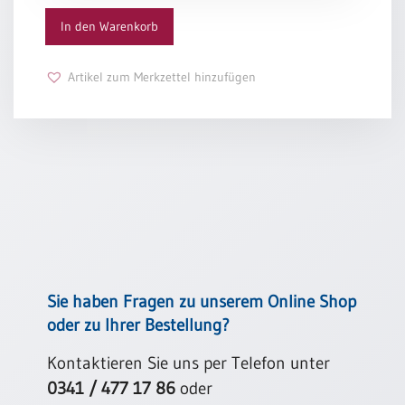
In den Warenkorb
Schulanfang
/
Kindergeburtstag
Artikel zum Merkzettel hinzufügen
Konfirmation
/
Firmung
/
Erstkommunion
Liebe
/
(Jubel)Hochzeit
Einzug
Frühjahr
Sie haben Fragen zu unserem Online Shop
/
oder zu Ihrer Bestellung?
Ostern
Weihnachten
Kontaktieren Sie uns per Telefon unter
/
0341 / 477 17 86
oder
Jahreswechsel