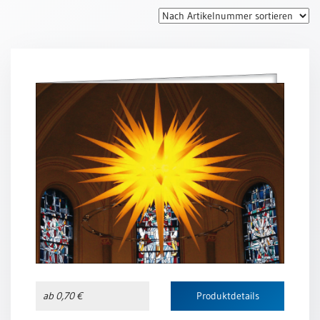
Thomaskarten
Grußkarten
Sortimente
Themen
&
Anlässe
Geburtstag
/
Wünsche
Segenswünsche
Lebensart
Dank
Freundschaft
ab 0,70 €
Produktdetails
/
Begleitung