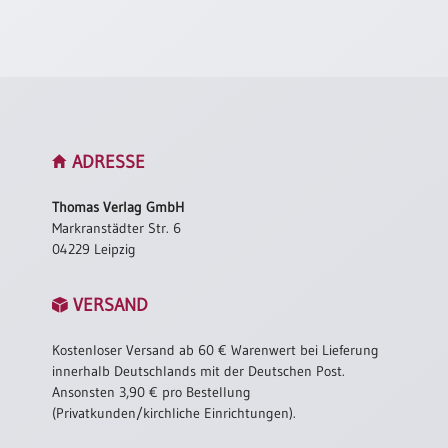
Neutral
Urkunden
Sortimente
Neuerscheinungen
ADRESSE
Themen
Thomas Verlag GmbH
&
Markranstädter Str. 6
Anlässe
04229 Leipzig
Taufe
VERSAND
/
Patenamt
Kostenloser Versand ab 60 € Warenwert bei Lieferung
Konfirmation
innerhalb Deutschlands mit der Deutschen Post.
/
Ansonsten 3,90 € pro Bestellung
Konfirmationsjubiläum
(Privatkunden/kirchliche Einrichtungen).
Trauung