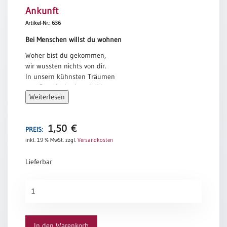
Ankunft
Meditation
/
Artikel-Nr.: 636
Stille
Bei Menschen willst du wohnen
Zeit
Woher bist du gekommen,
Lyrik
wir wussten nichts von dir.
/
In unsern kühnsten Träumen
Gedichte
war Gott doch niemals hier.
Psalmen
Weiterlesen
Neu bist du für uns da,
/
bei Menschen willst du wohnen,
Bibel
so weit weg und so nah.
/
1,50
€
PREIS:
Huub Oosterhuis
Gebete
inkl. 19 % MwSt.
zzgl.
Versandkosten
Ermutigung
Lieferbar
/
Trost
Ankunft
Trauer
Menge
Geburt
/
In den Warenkorb
Taufe