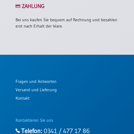
/
ZAHLUNG
Eheschliessung
/
Hochzeitsjubiläum
Bei uns kaufen Sie bequem auf Rechnung und bezahlen
erst nach Erhalt der Ware.
neutrale
Urkunden
Abendmahlszulassung
/
Kirchen(wieder)eintritt
PC-
Fragen und Antworten
Urkunden
Versand und Lieferung
Kontakt
Poster
Neuerscheinungen
Kontaktieren Sie uns
Einzelposter
A4
Telefon:
0341 / 477 17 86