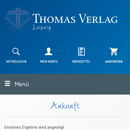
Neuerscheinungen
Karten
ARTIKELSUCHE
MEIN KONTO
MERKZETTEL
WARENKORB
Kartenarten
Neuerscheinungen
Menü
Leipziger
Karten
Trauerkarten
Ankunft
/
Ewigkeitssonntag
Bibelkarten
Einzelnes Ergebnis wird angezeigt
Spruchkarten