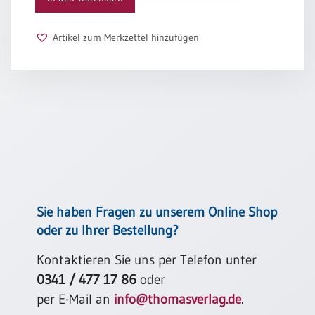
Schulanfang
/
Artikel zum Merkzettel hinzufügen
Kindergeburtstag
Konfirmation
/
Firmung
/
Erstkommunion
Liebe
/
(Jubel)Hochzeit
Einzug
Sie haben Fragen zu unserem Online Shop
Frühjahr
oder zu Ihrer Bestellung?
/
Ostern
Kontaktieren Sie uns per Telefon unter
0341 / 477 17 86
oder
Weihnachten
/
per E-Mail an
info@thomasverlag.de
.
Jahreswechsel