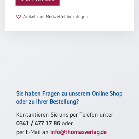
Schulanfang
/
Artikel zum Merkzettel hinzufügen
Kindergeburtstag
Konfirmation
/
Firmung
/
Erstkommunion
Liebe
/
(Jubel)Hochzeit
Einzug
Sie haben Fragen zu unserem Online Shop
Frühjahr
oder zu Ihrer Bestellung?
/
Ostern
Kontaktieren Sie uns per Telefon unter
0341 / 477 17 86
oder
Weihnachten
/
per E-Mail an
info@thomasverlag.de
.
Jahreswechsel