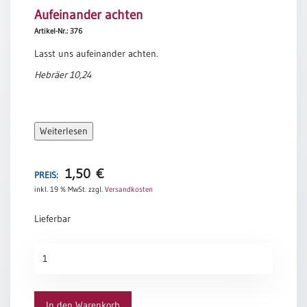
Aufeinander achten
Meditation
/
Artikel-Nr.: 376
Stille
Lasst uns aufeinander achten.
Zeit
Hebräer 10,24
Lyrik
/
Gedichte
Psalmen
Weiterlesen
/
Bibel
/
1,50
€
PREIS:
Gebete
inkl. 19 % MwSt.
zzgl.
Versandkosten
Ermutigung
Lieferbar
/
Trost
Aufeinander
Trauer
achten
Geburt
Menge
/
In den Warenkorb
Taufe