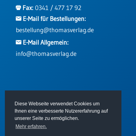
Einzelposter
Fax:
0341 / 477 17 92
A3
E-Mail für Bestellungen:
Sortimente
bestellung@thomasverlag.de
Hefte
E-Mail Allgemein:
info@thomasverlag.de
Jahreslosung
Restbestände
© 2026 - Thomas Verlag GmbH
Diese Webseite verwendet Cookies um
Restbestände
Ihnen eine verbesserte Nutzererfahrung auf
Bücher
unserer Seite zu ermöglichen.
Broschüren
Mehr erfahren.
Urkundenscheine
Impressum
AGB
Datenschutz