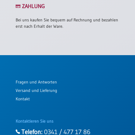
/
ZAHLUNG
Eheschliessung
/
Hochzeitsjubiläum
Bei uns kaufen Sie bequem auf Rechnung und bezahlen
erst nach Erhalt der Ware.
neutrale
Urkunden
Abendmahlszulassung
/
Kirchen(wieder)eintritt
PC-
Fragen und Antworten
Urkunden
Versand und Lieferung
Kontakt
Poster
Neuerscheinungen
Kontaktieren Sie uns
Einzelposter
A4
Telefon:
0341 / 477 17 86