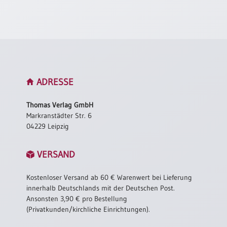
Neutral
Urkunden
Sortimente
Neuerscheinungen
ADRESSE
Themen
Thomas Verlag GmbH
&
Markranstädter Str. 6
Anlässe
04229 Leipzig
Taufe
VERSAND
/
Patenamt
Kostenloser Versand ab 60 € Warenwert bei Lieferung
Konfirmation
innerhalb Deutschlands mit der Deutschen Post.
/
Ansonsten 3,90 € pro Bestellung
Konfirmationsjubiläum
(Privatkunden/kirchliche Einrichtungen).
Trauung