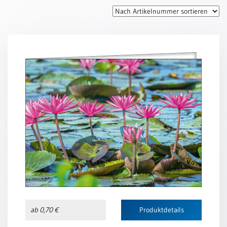
Thomaskarten
Grußkarten
Sortimente
Themen
&
Anlässe
Geburtstag
/
Wünsche
Segenswünsche
Lebensart
Dank
Freundschaft
ab 0,70 €
Produktdetails
/
Begleitung