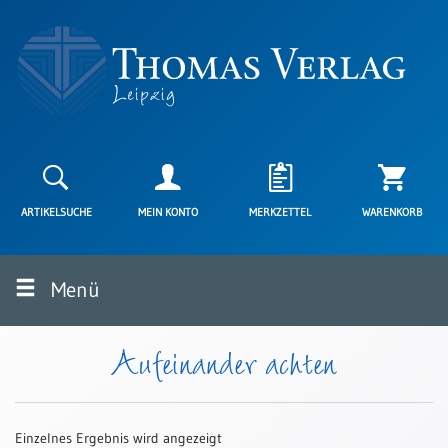
Neuerscheinungen
Karten
ARTIKELSUCHE
MEIN KONTO
MERKZETTEL
WARENKORB
Kartenarten
Neuerscheinungen
Menü
Leipziger
Karten
Trauerkarten
Aufeinander achten
/
Ewigkeitssonntag
Bibelkarten
Einzelnes Ergebnis wird angezeigt
Spruchkarten