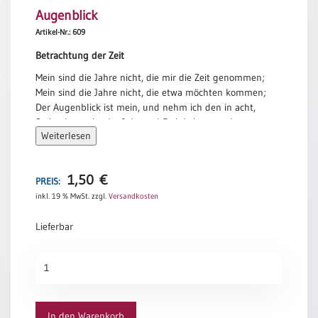
Augenblick
Meditation
/
Artikel-Nr.: 609
Stille
Betrachtung der Zeit
Zeit
Mein sind die Jahre nicht, die mir die Zeit genommen;
Lyrik
Mein sind die Jahre nicht, die etwa möchten kommen;
/
Der Augenblick ist mein, und nehm ich den in acht,
Gedichte
So ist der mein, der Jahr und Ewigkeit gemacht.
Psalmen
Weiterlesen
Andreas Gryphius
/
Bibel
/
1,50
€
PREIS:
Gebete
inkl. 19 % MwSt.
zzgl.
Versandkosten
Ermutigung
Lieferbar
/
Trost
Augenblick
Trauer
Menge
Geburt
/
In den Warenkorb
Taufe