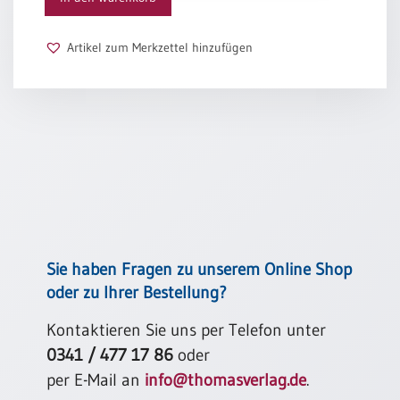
Schulanfang
/
Artikel zum Merkzettel hinzufügen
Kindergeburtstag
Konfirmation
/
Firmung
/
Erstkommunion
Liebe
/
(Jubel)Hochzeit
Einzug
Sie haben Fragen zu unserem Online Shop
Frühjahr
oder zu Ihrer Bestellung?
/
Ostern
Kontaktieren Sie uns per Telefon unter
0341 / 477 17 86
oder
Weihnachten
/
per E-Mail an
info@thomasverlag.de
.
Jahreswechsel