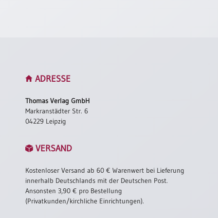
Neutral
Urkunden
Sortimente
Neuerscheinungen
ADRESSE
Themen
Thomas Verlag GmbH
&
Markranstädter Str. 6
Anlässe
04229 Leipzig
Taufe
VERSAND
/
Patenamt
Kostenloser Versand ab 60 € Warenwert bei Lieferung
Konfirmation
innerhalb Deutschlands mit der Deutschen Post.
/
Ansonsten 3,90 € pro Bestellung
Konfirmationsjubiläum
(Privatkunden/kirchliche Einrichtungen).
Trauung