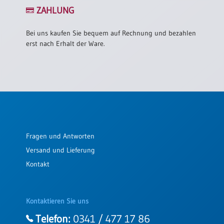
/
ZAHLUNG
Eheschliessung
/
Hochzeitsjubiläum
Bei uns kaufen Sie bequem auf Rechnung und bezahlen
erst nach Erhalt der Ware.
neutrale
Urkunden
Abendmahlszulassung
/
Kirchen(wieder)eintritt
PC-
Fragen und Antworten
Urkunden
Versand und Lieferung
Kontakt
Poster
Neuerscheinungen
Kontaktieren Sie uns
Einzelposter
A4
Telefon:
0341 / 477 17 86