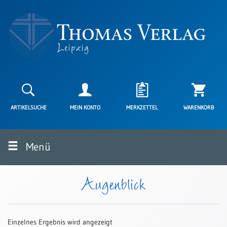
Neuerscheinungen
Karten
ARTIKELSUCHE
MEIN KONTO
MERKZETTEL
WARENKORB
Kartenarten
Neuerscheinungen
Menü
Leipziger
Karten
Trauerkarten
Augenblick
/
Ewigkeitssonntag
Bibelkarten
Einzelnes Ergebnis wird angezeigt
Spruchkarten