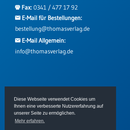
Einzelposter
Fax:
0341 / 477 17 92
A3
E-Mail für Bestellungen:
Sortimente
bestellung@thomasverlag.de
Hefte
E-Mail Allgemein:
info@thomasverlag.de
Jahreslosung
Restbestände
© 2026 - Thomas Verlag GmbH
Diese Webseite verwendet Cookies um
Restbestände
Ihnen eine verbesserte Nutzererfahrung auf
Bücher
unserer Seite zu ermöglichen.
Broschüren
Mehr erfahren.
Urkundenscheine
Impressum
AGB
Datenschutz