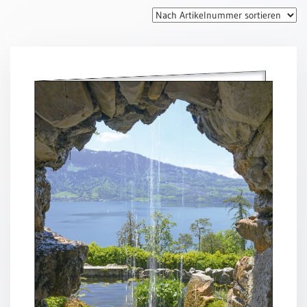
Thomaskarten
Grußkarten
Sortimente
Themen
&
Anlässe
Geburtstag
/
Wünsche
Segenswünsche
Lebensart
Dank
Freundschaft
/
Begleitung