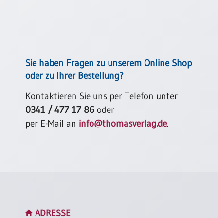
Neutral
Urkunden
Sortimente
Sie haben Fragen zu unserem Online Shop
Neuerscheinungen
oder zu Ihrer Bestellung?
Kontaktieren Sie uns per Telefon unter
Themen
&
0341 / 477 17 86
oder
Anlässe
per E-Mail an
info@thomasverlag.de
.
Taufe
/
Patenamt
Konfirmation
/
Konfirmationsjubiläum
Trauung
ADRESSE