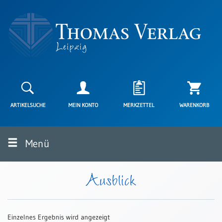
Neuerscheinungen
Karten
ARTIKELSUCHE
MEIN KONTO
MERKZETTEL
WARENKORB
Kartenarten
Neuerscheinungen
Menü
Leipziger
Karten
Trauerkarten
Ausblick
/
Ewigkeitssonntag
Bibelkarten
Einzelnes Ergebnis wird angezeigt
Spruchkarten