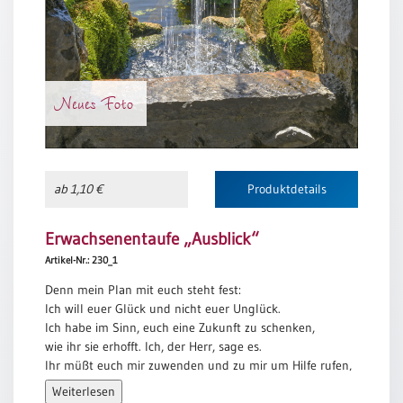
Meditation
/
Stille
Zeit
Neues Foto
Lyrik
/
Gedichte
Psalmen
/
ab 1,10 €
Produktdetails
Bibel
/
Erwachsenentaufe „Ausblick“
Gebete
Artikel-Nr.: 230_1
Ermutigung
/
Denn mein Plan mit euch steht fest:
Trost
Ich will euer Glück und nicht euer Unglück.
Ich habe im Sinn, euch eine Zukunft zu schenken,
Trauer
wie ihr sie erhofft. Ich, der Herr, sage es.
Geburt
Ihr müßt euch mir zuwenden und zu mir um Hilfe rufen,
/
dann werde ich euch erhören.
Weiterlesen
Taufe