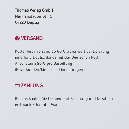
/
Eheschliessung
Thomas Verlag GmbH
/
Markranstädter Str. 6
Hochzeitsjubiläum
04229 Leipzig
neutrale
Urkunden
VERSAND
Abendmahlszulassung
/
Kostenloser Versand ab 60 € Warenwert bei Lieferung
Kirchen(wieder)eintritt
innerhalb Deutschlands mit der Deutschen Post.
Ansonsten 3,90 € pro Bestellung
(Privatkunden/kirchliche Einrichtungen).
PC-
Urkunden
ZAHLUNG
Bei uns kaufen Sie bequem auf Rechnung und bezahlen
Poster
erst nach Erhalt der Ware.
Neuerscheinungen
Einzelposter
A4